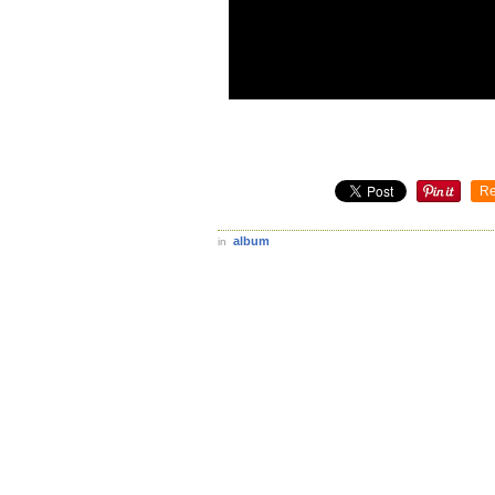
Re
album
in