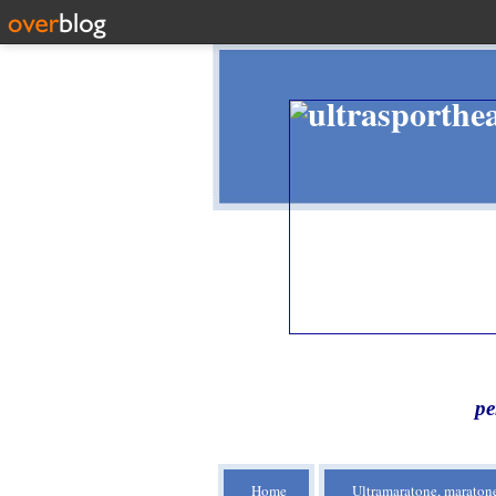
pe
Home
Ultramaratone, maratone