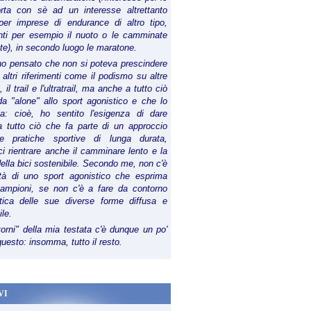
orta con sè ad un interesse altrettanto
per imprese di endurance di altro tipo,
anti per esempio il nuoto o le camminate
te), in secondo luogo le maratone.
ho pensato che non si poteva prescindere
 altri riferimenti come il podismo su altre
 il trail e l'ultratrail, ma anche a tutto ciò
a "alone" allo sport agonistico e che lo
ia: cioè, ho sentito l'esigenza di dare
a tutto ciò che fa parte di un approccio
le pratiche sportive di lunga durata,
i rientrare anche il camminare lento e la
della bici sostenibile. Secondo me, non c'è
lità di uno sport agonistico che esprima
campioni, se non c'è a fare da contorno
tica delle sue diverse forme diffusa e
ile.
torni" della mia testata c'è dunque un po'
 questo: insomma, tutto il resto.
VI