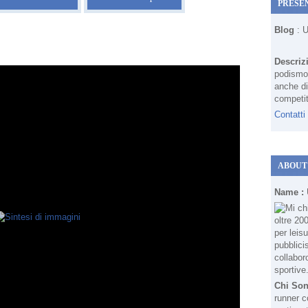
PRESE
Blog
: 
Descriz
podismo 
anche di
competit
Contatti
ABOUT
Name :
Chi So
runner c