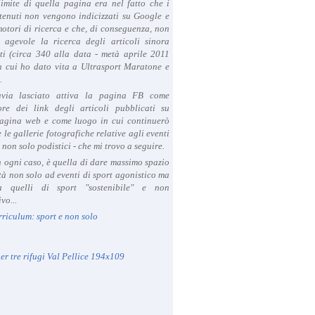
limite di quella pagina era nel fatto che i
tenuti non vengono indicizzati su Google e
 motori di ricerca e che, di conseguenza, non
a agevole la ricerca degli articoli sinora
ti (circa 340 alla data - metà aprile 2011
in cui ho dato vita a Ultrasport Maratone e
.
avia lasciato attiva la pagina FB come
ore dei link degli articoli pubblicati su
agina web e come luogo in cui continuerò
 le gallerie fotografiche relative agli eventi
- non solo podistici - che mi trovo a seguire.
in ogni caso, è quella di dare massimo spazio
ità non solo ad eventi di sport agonistico ma
 quelli di sport "sostenibile" e non
vo...
rriculum: sport e non solo