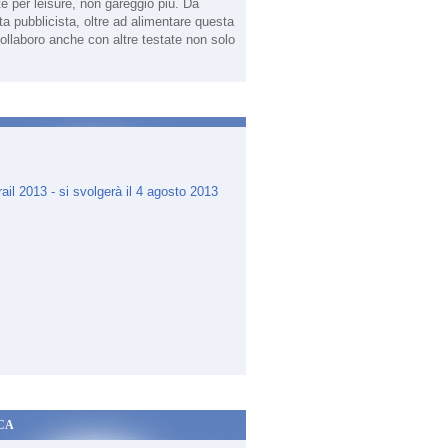
te per leisure, non gareggio più. Da
sta pubblicista, oltre ad alimentare questa
ollaboro anche con altre testate non solo
.
CA