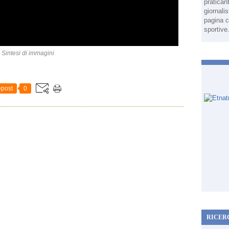
pratican
giornali
pagina c
sportive
Sintesi di immagini
post
0
RICER