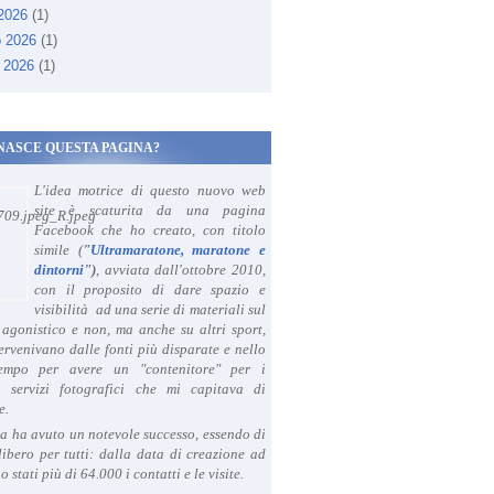
 2026
(1)
o 2026
(1)
 2026
(1)
NASCE QUESTA PAGINA?
L'idea motrice di questo nuovo web
site è scaturita da una pagina
Facebook che ho creato, con titolo
simile (
"
Ultramaratone, maratone e
dintorni
")
, avviata dall'ottobre 2010,
con il proposito di dare spazio e
visibilità ad una serie di materiali sul
agonistico e non, ma anche su altri sport,
ervenivano dalle fonti più disparate e nello
tempo per avere un "contenitore" per i
i servizi fotografici che mi capitava di
e.
a ha avuto un notevole successo, essendo di
libero per tutti: dalla data di creazione ad
o stati più di 64.000 i contatti e le visite.