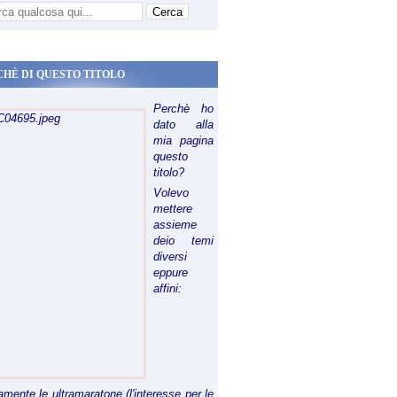
CHÈ DI QUESTO TITOLO
Perchè ho
dato alla
mia pagina
questo
titolo?
Volevo
mettere
assieme
deio temi
diversi
eppure
affini:
riamente le ultramaratone (l'interesse per le