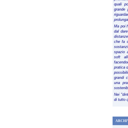
quali p
grande 
riguard
prolunga
Ma poi 
dal dare
distanze,
che fa d
sostanz
spazio 
soft al
facendoc
pratica 
possibi
grandi 
una pra
sostenib
Nei "din
di tutto
ARCHI