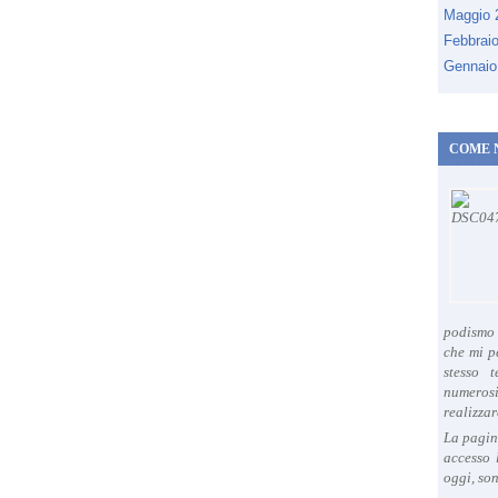
Maggio
Febbrai
Gennaio
COME 
podismo 
che mi p
stesso 
numeros
realizzar
La pagin
accesso 
oggi, son