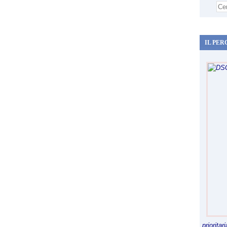
IL PER
priorita