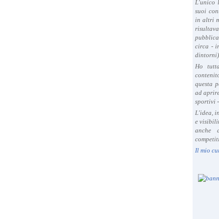
L'unico 
suoi con
in altri
risultav
pubblica
circa - 
dintorni)
Ho tutt
contenit
questa p
ad aprire
sportivi 
L'idea, 
e visibil
anche a
competiti
Il mio cu