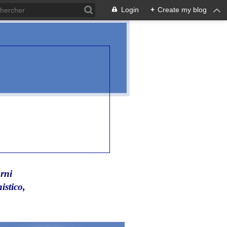
Login
+
Create my blog
rni
istico,