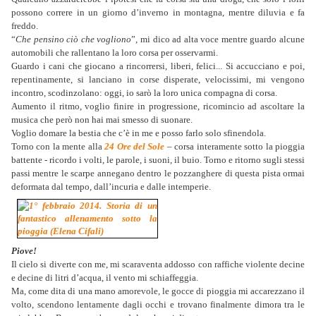
possono correre in un giorno d’inverno in montagna, mentre diluvia e fa
freddo.
“
Che pensino ciò che vogliono
”, mi dico ad alta voce mentre guardo alcune
automobili che rallentano la loro corsa per osservarmi.
Guardo i cani che giocano a rincorrersi, liberi, felici... Si accucciano e poi,
repentinamente, si lanciano in corse disperate, velocissimi, mi vengono
incontro, scodinzolano: oggi, io sarò la loro unica compagna di corsa.
Aumento il ritmo, voglio finire in progressione, ricomincio ad ascoltare la
musica che però non hai mai smesso di suonare.
Voglio domare la bestia che c’è in me e posso farlo solo sfinendola.
Torno con la mente alla
24 Ore del Sole
– corsa interamente sotto la pioggia
battente - ricordo i volti, le parole, i suoni, il buio. Torno e ritorno sugli stessi
passi mentre le scarpe annegano dentro le pozzanghere di questa pista ormai
deformata dal tempo, dall’incuria e dalle intemperie.
Piove!
Il cielo si diverte con me, mi scaraventa addosso con raffiche violente decine
e decine di litri d’acqua, il vento mi schiaffeggia.
Ma, come dita di una mano amorevole, le gocce di pioggia mi accarezzano il
volto, scendono lentamente dagli occhi e trovano finalmente dimora tra le