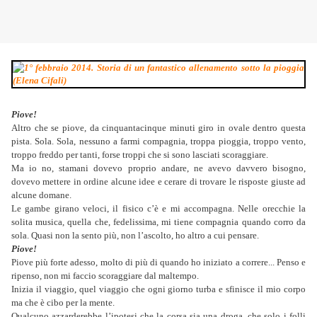
Piove
!
Altro che se piove, da cinquantacinque minuti giro in ovale dentro questa
pista. Sola. Sola, nessuno a farmi compagnia, troppa pioggia, troppo vento,
troppo freddo per tanti, forse troppi che si sono lasciati scoraggiare.
Ma io no, stamani dovevo proprio andare, ne avevo davvero bisogno,
dovevo mettere in ordine alcune idee e cerare di trovare le risposte giuste ad
alcune domane.
Le gambe girano veloci, il fisico c’è e mi accompagna. Nelle orecchie la
solita musica, quella che, fedelissima, mi tiene compagnia quando corro da
sola. Quasi non la sento più, non l’ascolto, ho altro a cui pensare.
Piove!
Piove più forte adesso, molto di più di quando ho iniziato a correre... Penso e
ripenso, non mi faccio scoraggiare dal maltempo.
Inizia il viaggio, quel viaggio che ogni giorno turba e sfinisce il mio corpo
ma che è cibo per la mente.
Qualcuno azzarderebbe l’ipotesi che la corsa sia una droga, che solo i folli