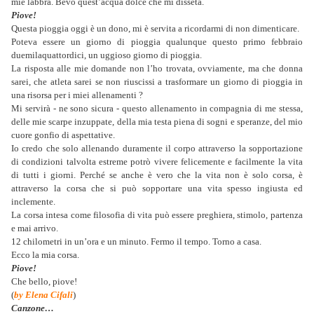
mie labbra. Bevo quest’acqua dolce che mi disseta.
Piove!
Questa pioggia oggi è un dono, mi è servita a ricordarmi di non dimenticare.
Poteva essere un giorno di pioggia qualunque questo primo febbraio
duemilaquattordici, un uggioso giorno di pioggia.
La risposta alle mie domande non l’ho trovata, ovviamente, ma che donna
sarei, che atleta sarei se non riuscissi a trasformare un giorno di pioggia in
una risorsa per i miei allenamenti ?
Mi servirà - ne sono sicura - questo allenamento in compagnia di me stessa,
delle mie scarpe inzuppate, della mia testa piena di sogni e speranze, del mio
cuore gonfio di aspettative.
Io credo che solo allenando duramente il corpo attraverso la sopportazione
di condizioni talvolta estreme potrò vivere felicemente e facilmente la vita
di tutti i giorni. Perché se anche è vero che la vita non è solo corsa, è
attraverso la corsa che si può sopportare una vita spesso ingiusta ed
inclemente.
La corsa intesa come filosofia di vita può essere preghiera, stimolo, partenza
e mai arrivo.
12 chilometri in un’ora e un minuto. Fermo il tempo. Torno a casa.
Ecco la mia corsa.
Piove!
Che bello, piove!
(
by Elena Cifali
)
Canzone…