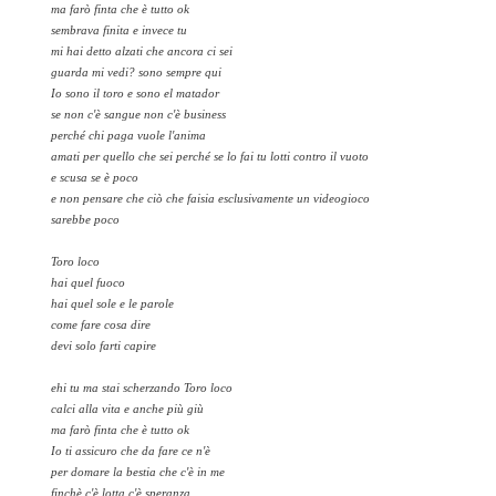
ma farò finta che è tutto ok
sembrava finita e invece tu
mi hai detto alzati che ancora ci sei
guarda mi vedi? sono sempre qui
Io sono il toro e sono el matador
se non c'è sangue non c'è business
perché chi paga vuole l'anima
amati per quello che sei perché se lo fai tu lotti contro il vuoto
e scusa se è poco
e non pensare che ciò che faisia esclusivamente un videogioco
sarebbe poco
Toro loco
hai quel fuoco
hai quel sole e le parole
come fare cosa dire
devi solo farti capire
ehi tu ma stai scherzando Toro loco
calci alla vita e anche più giù
ma farò finta che è tutto ok
Io ti assicuro che da fare ce n'è
per domare la bestia che c'è in me
finchè c'è lotta c'è speranza