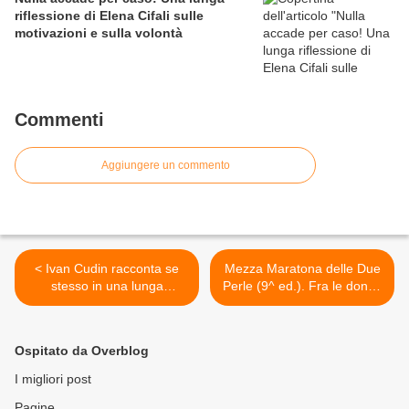
riflessione di Elena Cifali sulle
motivazioni e sulla volontà
Commenti
Aggiungere un commento
< Ivan Cudin racconta se
Mezza Maratona delle Due
stesso in una lunga
Perle (9^ ed.). Fra le donne
intervista su YouTube
è regina Valeria Straneo.
Primo deglio uomini il
keniano Daniel Ngeno >
Ospitato da Overblog
I migliori post
Pagine