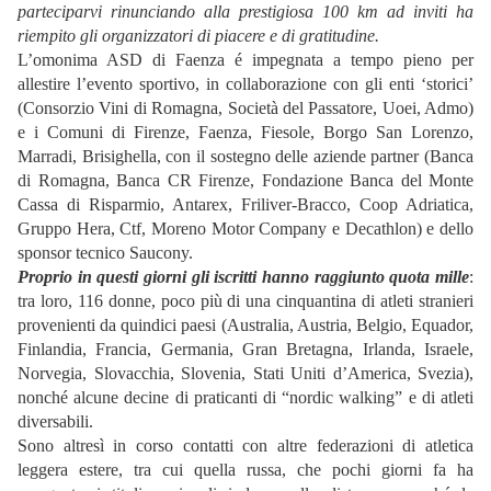
parteciparvi rinunciando alla prestigiosa 100 km ad inviti ha
riempito gli organizzatori di piacere e di gratitudine.
L’omonima ASD di Faenza é impegnata a tempo pieno per
allestire l’evento sportivo, in collaborazione con gli enti ‘storici’
(Consorzio Vini di Romagna, Società del Passatore, Uoei, Admo)
e i Comuni di Firenze, Faenza, Fiesole, Borgo San Lorenzo,
Marradi, Brisighella, con il sostegno delle aziende partner (Banca
di Romagna, Banca CR Firenze, Fondazione Banca del Monte
Cassa di Risparmio, Antarex, Friliver-Bracco, Coop Adriatica,
Gruppo Hera, Ctf, Moreno Motor Company e Decathlon) e dello
sponsor tecnico Saucony.
Proprio in questi giorni gli iscritti hanno raggiunto quota mille
:
tra loro, 116 donne, poco più di una cinquantina di atleti stranieri
provenienti da quindici paesi (Australia, Austria, Belgio, Equador,
Finlandia, Francia, Germania, Gran Bretagna, Irlanda, Israele,
Norvegia, Slovacchia, Slovenia, Stati Uniti d’America, Svezia),
nonché alcune decine di praticanti di “nordic walking” e di atleti
diversabili.
Sono altresì in corso contatti con altre federazioni di atletica
leggera estere, tra cui quella russa, che pochi giorni fa ha