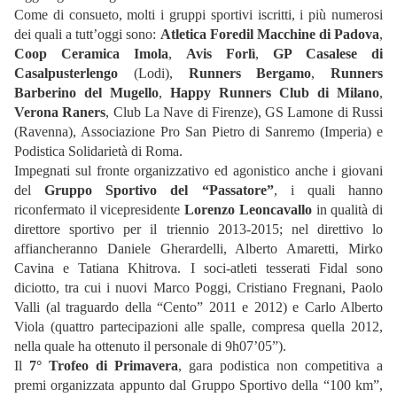
Come di consueto, molti i gruppi sportivi iscritti, i più numerosi
dei quali a tutt’oggi sono:
Atletica Foredil Macchine di Padova
,
Coop Ceramica Imola
,
Avis Forlì
,
GP Casalese di
Casalpusterlengo
(Lodi),
Runners Bergamo
,
Runners
Barberino del Mugello
,
Happy Runners Club di Milano
,
Verona Raners
, Club La Nave
di Firenze), GS Lamone di Russi
(Ravenna), Associazione Pro San Pietro di Sanremo (Imperia) e
Podistica Solidarietà di Roma.
Impegnati sul fronte organizzativo ed agonistico anche i giovani
del
Gruppo Sportivo del “Passatore”
, i quali hanno
riconfermato il vicepresidente
Lorenzo Leoncavallo
in qualità di
direttore sportivo per il triennio 2013-2015; nel direttivo lo
affiancheranno Daniele Gherardelli, Alberto Amaretti, Mirko
Cavina e Tatiana Khitrova. I soci-atleti tesserati Fidal sono
diciotto, tra cui i nuovi Marco Poggi, Cristiano Fregnani, Paolo
Valli (al traguardo della “Cento” 2011 e 2012) e Carlo Alberto
Viola (quattro partecipazioni alle spalle, compresa quella 2012,
nella quale ha ottenuto il personale di 9h07’05”).
Il
7° Trofeo di Primavera
, gara podistica non competitiva a
premi organizzata appunto dal Gruppo Sportivo della “100 km
”,