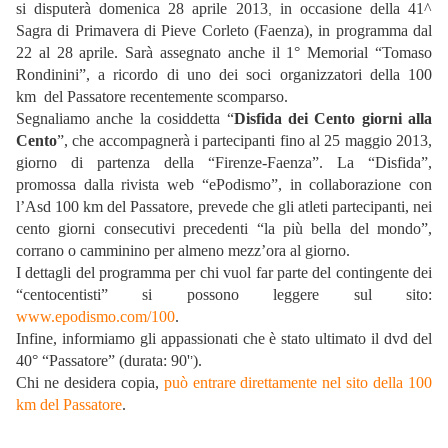
si disputerà domenica 28 aprile 2013
in occasione della 41^
,
Sagra di Primavera di Pieve Corleto (Faenza), in programma dal
22 al 28 aprile. Sarà assegnato anche il 1° Memorial “Tomaso
Rondinini”, a ricordo di uno dei soci organizzatori della 100
km
del Passatore recentemente scomparso.
Segnaliamo anche la cosiddetta “
Disfida dei Cento giorni alla
Cento
”, che accompagnerà i partecipanti fino al 25 maggio 2013,
giorno di partenza della “Firenze-Faenza”. La “Disfida”,
promossa dalla rivista web “ePodismo”, in collaborazione con
l’Asd 100 km d
el Passatore, prevede che gli atleti partecipanti, nei
cento giorni consecutivi precedenti “la
più bella del mondo”,
corrano o camminino per almeno mezz’ora al giorno.
I dettagli del programma per chi vuol far parte del contingente dei
“centocentisti” si possono leggere sul sito:
www.epodismo.com/100
.
Infine, informiamo gli appassionati che è stato ultimato il dvd del
40° “Passatore” (durata: 90'
).
’
Chi ne desidera copia,
può entrare direttamente nel sito della 100
km del Passatore
.