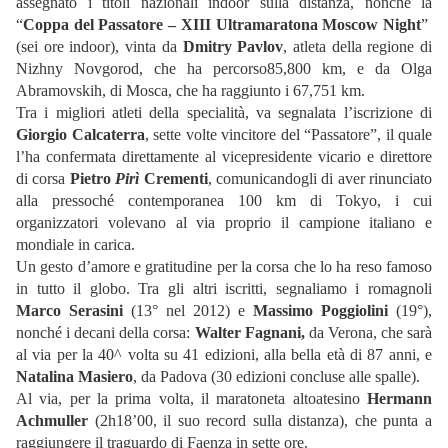
assegnato i titoli nazionali indoor sulla distanza, nonché la
“
Coppa del Passatore – XIII Ultramaratona Moscow Night
”
(sei ore indoor), vinta da
Dmitry Pavlov
, atleta della regione di
Nizhny Novgorod, che ha percorso85,800 km
, e da Olga
Abramovskih, di Mosca, che ha raggiunto i 67,751 km.
Tra i migliori atleti della specialità, va segnalata l’iscrizione di
Giorgio Calcaterra
, sette volte vincitore del “Passatore”, il quale
l’ha confermata direttamente al vicepresidente vicario e direttore
di corsa
Pietro
Pirì
Crementi
, comunicandogli di aver rinunciato
alla pressoché contemporanea 100 km
di Tokyo, i cui
organizzatori volevano al via proprio il campione italiano e
mondiale in carica.
Un gesto d’amore e gratitudine per la corsa che lo ha reso famoso
in tutto il globo. Tra gli altri iscritti, segnaliamo i romagnoli
Marco Serasini
(13° nel 2012) e
Massimo Poggiolini
(19°),
nonché i decani della corsa:
Walter Fagnani,
da Verona, che sarà
al via per la 40^ volta su 41 edizioni, alla bella età di 87 anni, e
Natalina Masiero
, da Padova (30 edizioni concluse alle spalle).
Al via, per la prima volta, il maratoneta altoatesino
Hermann
Achmuller
(2h18’00, il suo record sulla distanza), che punta a
raggiungere il traguardo di Faenza in sette ore.