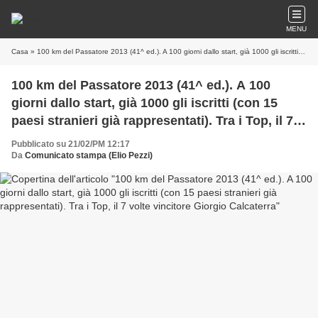
MENU
Casa
» 100 km del Passatore 2013 (41^ ed.). A 100 giorni dallo start, già 1000 gli iscritti (con 15 paesi stranieri già rappresentati). Tra i Top, il 7 volte vincitore Giorgio Calcaterra
100 km del Passatore 2013 (41^ ed.). A 100
giorni dallo start, già 1000 gli iscritti (con 15
paesi stranieri già rappresentati). Tra i Top, il 7
volte vincitore Giorgio Calcaterra
Pubblicato su 21/02/PM 12:17
Da
Comunicato stampa (Elio Pezzi)