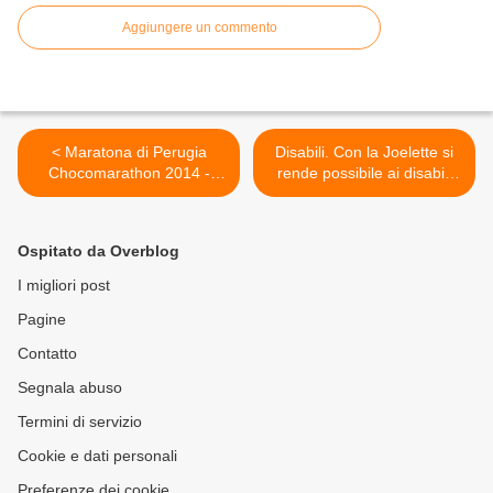
Aggiungere un commento
< Maratona di Perugia
Disabili. Con la Joelette si
Chocomarathon 2014 -
rende possibile ai disabili
Trofeo FIAT Professional
l'esperienza della montagna
(1^ ed.). Iscrizioni a pioggia
o del trail. Basta che ci
per l'evento umbro del
siano uomini e donne di
Ospitato da Overblog
prossimo 26 ottobre
buona volontà >
I migliori post
Pagine
Contatto
Segnala abuso
Termini di servizio
Cookie e dati personali
Preferenze dei cookie