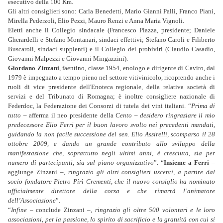
esecutivo della 100 Km.
Gli altri consiglieri sono: Carla Benedetti, Mario Gianni Palli, Franco Piani,
Mirella Pederzoli, Elio Pezzi, Mauro Renzi e Anna Maria Vignoli.
Eletti anche il Collegio sindacale (Francesco Piazza, presidente; Daniele
Gherardelli e Stefano Montanari, sindaci effettivi; Stefano Caroli e Filiberto
Buscaroli, sindaci supplenti) e il Collegio dei probiviri (Claudio Casadio,
Giovanni Malpezzi e Giovanni Mingazzini).
Giordano Zinzani
, faentino, classe 1954, enologo e dirigente di Caviro, dal
1979 è impegnato a tempo pieno nel settore vitivinicolo, ricoprendo anche i
ruoli di vice presidente dell'Enoteca regionale, della relativa società di
servizi e del Tribunato di Romagna; è inoltre consigliere nazionale di
Federdoc, la Federazione dei Consorzi di tutela dei vini italiani. “
Prima di
tutto
– afferma il neo presidente della
Cento
–
desidero ringraziare il mio
predecessore Elio Ferri per il buon lavoro svolto nei precedenti mandati,
guidando la non facile successione del sen. Elio Assirelli, scomparso il 28
ottobre 2009, e dando un grande contributo allo sviluppo della
manifestazione che, soprattutto negli ultimi anni, è cresciuta, sia per
numero di partecipanti, sia sul piano organizzativo
”. “
Insieme a Ferri
–
aggiunge Zinzani –,
ringrazio gli altri consiglieri uscenti, a partire dal
socio fondatore Pietro Pirì Crementi, che il nuovo consiglio ha nominato
ufficialmente direttore della corsa e che rimarrà l’animatore
dell’Associazione
”.
“
Infine
– conclude Zinzani –,
ringrazio gli oltre 500 volontari e le loro
associazioni, per la passione, lo spirito di sacrificio e la gratuità con cui si