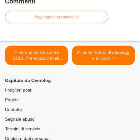
Commenti
Aggiungere un commento
< Verona con la Corsa
Mi sono nutrito di paesaggi
2013. Premiazioni finali:
e di colori >
vincitori del circuito di otto
prove sono stati Cinzia
Martini e Massimiliano
Ospitato da Overblog
Bogdanich
I migliori post
Pagine
Contatto
Segnala abuso
Termini di servizio
Cookie e dati personali