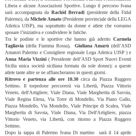
Libera e alcune Associazioni Sportive. Lungo il percorso Ivana
sarà accompagnata da
Rachid Berradi
(presidente della Fidal
Palermo), da
Michele Amato
(Presidente provinciale della LEGA
Atletica UISP), ma soprattutto da donne e atlete che vorranno
sposare l’iniziativa e condividere le fatiche.
Tra le podiste e le sportive che hanno già aderito
Carmela
Tagliavia
(della Fiamma Rossa),
Giuliana Amarù
(dell’ASD
Amatori Palermo e Consigliere regionale Lega Atletica UISP ) e
Anna Maria Vizzini
( Presidente dell’ASD Sport Nuovi Eventi
Sicilia unica società siciliana formata da sole donne); a queste
atlete tante altre se ne affiancheranno in questi giorni.
Ritrovo e partenza alle ore 10.30
circa da Piazza Ruggero
Settimo. Il torpedone percorrerà via Libertà, Piazza Vittorio
Veneto, dell'Artigliere, Viale Diana, Viale Margherita di Savoia,
Viale Regina Elena, Via Torre di Mondello, Via Piano Gallo,
Piazza Mondello, Via Mondello, Viale Principe di Scalea, Viale
Margherita di Savoia, Viale Diana, Via Dell'Artigliere, piazza
Vittorio Veneto, via Libertà, con ritorno a Piazza Ruggero
Settimo.
Dopo la tappa di Palermo Ivana Di martino sarà il 14 aprile