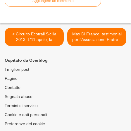
Aggiungere un commento
< Circuito Ecotrail Sicilia
Max Di Franco, testimonial
2013. L'11 aprile, la
per l'Associazione Fratres,
presentazione stampa. Tra
sara' presente domenica
Sport, Natura e Sociale, il
all'Ecotrail di Monte
circuito 2013 del Trail
Pellegrino >
Ospitato da Overblog
siciliano al via Domenica a
Monte Pellegrino
I migliori post
Pagine
Contatto
Segnala abuso
Termini di servizio
Cookie e dati personali
Preferenze dei cookie