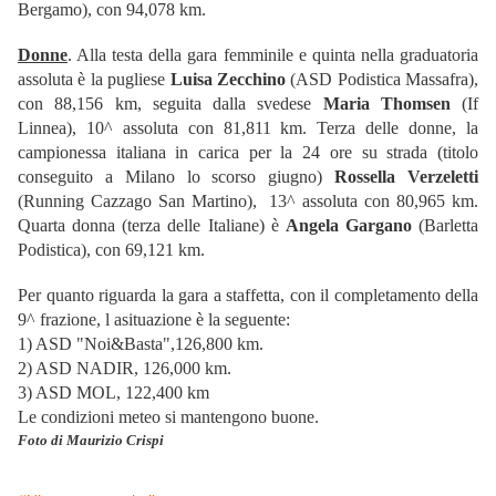
Bergamo), con 94,078 km.
Donne
. Alla testa della gara femminile e quinta nella graduatoria
assoluta è la pugliese
Luisa Zecchino
(ASD Podistica Massafra),
con 88,156 km, seguita dalla svedese
Maria Thomsen
(If
Linnea), 10^ assoluta con 81,811 km. Terza delle donne, la
campionessa italiana in carica per la 24 ore su strada (titolo
conseguito a Milano lo scorso giugno)
Rossella Verzeletti
(Running Cazzago San Martino), 13^ assoluta con 80,965 km.
Quarta donna (terza delle Italiane) è
Angela Gargano
(Barletta
Podistica), con 69,121 km.
Per quanto riguarda la gara a staffetta, con il completamento della
9^ frazione, l asituazione è la seguente:
1) ASD "Noi&Basta",126,800 km.
2) ASD NADIR, 126,000 km.
3) ASD MOL, 122,400 km
Le condizioni meteo si mantengono buone.
Foto di Maurizio Crispi