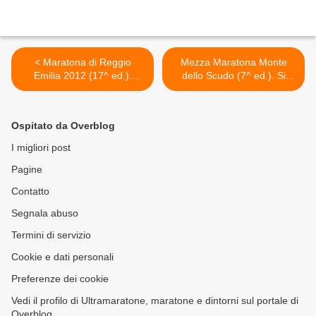
< Maratona di Reggio
Mezza Maratona Monte
Emilia 2012 (17^ ed.).
dello Scudo (7^ ed.). Si
Ultime news. Circa 3000 gli
corre sabato 8 dicembre
iscritti e la macchina
una "classica d'Inverno",
organizzativa è in fermento
valevole come prova
Ospitato da Overblog
pronta al rush finale
conclusiva dei "Golden
Events" 2012 >
I migliori post
Pagine
Contatto
Segnala abuso
Termini di servizio
Cookie e dati personali
Preferenze dei cookie
Vedi il profilo di Ultramaratone, maratone e dintorni sul portale di
Overblog