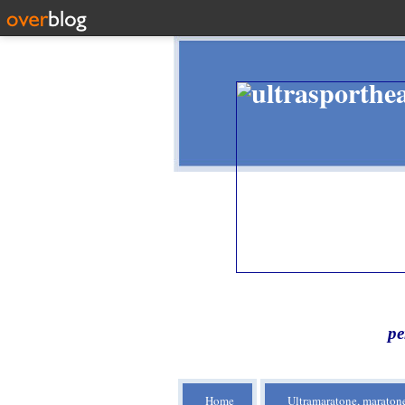
pe
Home
Ultramaratone, maratone