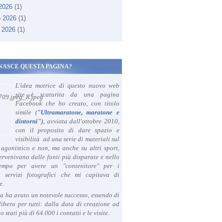
 2026
(1)
o 2026
(1)
 2026
(1)
NASCE QUESTA PAGINA?
L'idea motrice di questo nuovo web
site è scaturita da una pagina
Facebook che ho creato, con titolo
simile (
"
Ultramaratone, maratone e
dintorni
")
, avviata dall'ottobre 2010,
con il proposito di dare spazio e
visibilità ad una serie di materiali sul
agonistico e non, ma anche su altri sport,
ervenivano dalle fonti più disparate e nello
tempo per avere un "contenitore" per i
i servizi fotografici che mi capitava di
e.
a ha avuto un notevole successo, essendo di
libero per tutti: dalla data di creazione ad
o stati più di 64.000 i contatti e le visite.