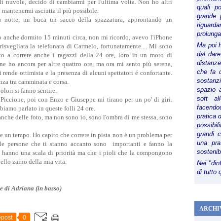
 nuvole, decido di cambiarmi per l'ultima volta. Non ho altri
quali p
i mantenermi asciutta il più possibile.
grande 
a notte, mi buca un sacco della spazzatura, approntando un
riguard
prolunga
o anche dormito 15 minuti circa, non mi ricordo, avevo l'iPhone
Ma poi 
isvegliata la telefonata di Carmelo, fortunatamente.... Mi sono
dal dare
to a correre anche i ragazzi della 24 ore, loro in un moto di
distanze,
ne ho ancora per altre quattro ore, ma ora mi sento più serena,
che fa d
 rende ottimista e la presenza di alcuni spettatori é confortante.
sostanz
anza tra camminata e corsa.
spazio 
lori si fanno sentire.
soft al
iccione, poi con Enzo e Giuseppe mi tirano per un po' di giri.
facendoc
biamo parlato in queste folli 24 ore.
pratica 
 anche delle foto, ma non sono io, sono l'ombra di me stessa, sono
possibi
grandi 
e un tempo. Ho capito che correre in pista non è un problema per
una pra
 le persone che ti stanno accanto sono importanti e fanno la
sostenib
ta hanno una scala di priorità ma che i pioli che la compongono
llo zaino della mia vita.
Nei "din
di tutto
e di Adriana (in basso)
ARCHI
post
0