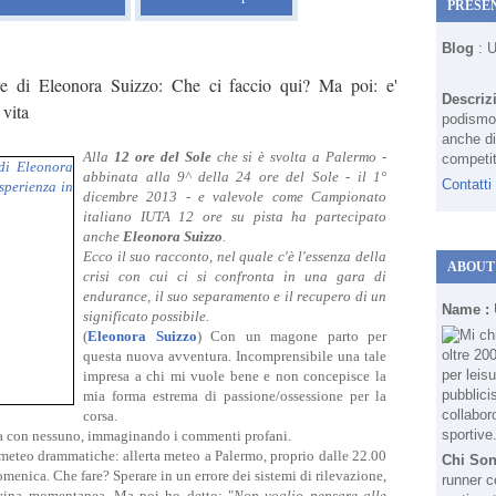
PRESE
Blog
: 
e di Eleonora Suizzo: Che ci faccio qui? Ma poi: e'
Descriz
 vita
podismo 
anche di
Alla
12 ore del Sole
che si è svolta a Palermo -
competit
abbinata alla 9^ della 24 ore del Sole - il 1°
Contatti
dicembre 2013 - e valevole come Campionato
italiano IUTA 12 ore su pista ha partecipato
anche
Eleonora Suizzo
.
Ecco il suo racconto, nel quale c'è l'essenza della
ABOUT
crisi con cui ci si confronta in una gara di
endurance, il suo separamento e il recupero di un
Name :
significato possibile.
(
Eleonora Suizzo
) Con un magone parto per
questa nuova avventura. Incomprensibile una tale
impresa a chi mi vuole bene e non concepisce la
mia forma estrema di passione/ossessione per la
corsa.
a con nessuno, immaginando i commenti profani.
i meteo drammatiche: allerta meteo a Palermo, proprio dalle 22.00
Chi So
omenica. Che fare? Sperare in un errore dei sistemi di rilevazione,
runner c
divina momentanea. Ma poi ho detto: "
Non voglio pensare alle