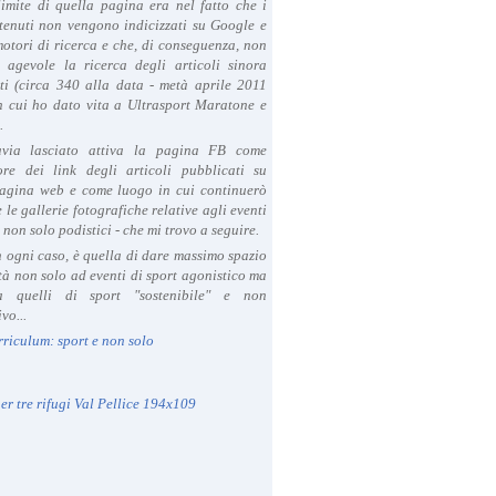
limite di quella pagina era nel fatto che i
tenuti non vengono indicizzati su Google e
 motori di ricerca e che, di conseguenza, non
a agevole la ricerca degli articoli sinora
ti (circa 340 alla data - metà aprile 2011
in cui ho dato vita a Ultrasport Maratone e
.
avia lasciato attiva la pagina FB come
ore dei link degli articoli pubblicati su
agina web e come luogo in cui continuerò
 le gallerie fotografiche relative agli eventi
- non solo podistici - che mi trovo a seguire.
in ogni caso, è quella di dare massimo spazio
ità non solo ad eventi di sport agonistico ma
 quelli di sport "sostenibile" e non
vo...
rriculum: sport e non solo