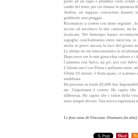
posto ad un cupo e plumbeo cielo colmo di
cambi del resto, per cui rimane la speranza d
Andrea, un ragazzo conosciuto durante l
giubbotto anti pioggia.
Ricomincio a correre con ritmo regolare , h
acceso ed ascoltavo le mie canzoni, mi ha r
ricaricata. Nel frattempo hanno ricomincia
orgoglio concluderanno entro mezz'ora, io 
anche se piove ancora, la luce del giorno mi
Le ultime tre ore trascorreranno in un'altern
Dopo nove ore le mie ginocchia cedono e i do
Cammino con Salvo, un po', poi con Salvo P
L'ultima ora è con Elena e parliamo tanto, ab
Ultimi 10 minuti: è finita quasi, ci scattano
arrabbiata.
Ho percorso in totale 82,660 km. Impensabil
me: l'importante è correre. Ho capito che
differenza. Ho capito che i valori della vi
sono sempre diversi. Una nuova esperienza ne
Le foto sono di Vincenzo Altamura (in alto) 
Re