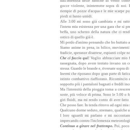
dall'intensità delle raffiche di vento cont
gocce violente, ininterrotte sopra di noi. 
riempie di pozze d'acqua e le mie scarpe pure
piedi si fanno umidi.
Alle 3.00 mi sono già cambiata e mi rattr
l'intera mia esistenza per una gara che si p
beffa, uno scherzo della natura che ci ren
ostico di quello già è.
Mi perdo d'animo pensando che ho buttato all'
Siamo anime in pena, in bilico, movimenti 
fradicie, speranze disattese, espianti colpe n
Che ci faccio qui!
Voglio abbracciare mio fi
rassegnata, dopo avere tentato invano un co
stessa. Guardo le brande e, riversate sopra di
Inermi che riposano dopo gran parte di fatica
istinto combattivo riaffiorano. Ricomincio
sopporto più i pantaloni bagnati e freddi inc
Ma l'intensità della pioggia torna a crescer
soste, più veloce di prima. Sono le 5.00 o f
giri fluidi, ma mi rendo conto di aver fatt
Che posso fare. In tenda ritrovo ad ogni mia 
Qualcuno dorme seduto, stremato, qualche al
I loro sguardi mi parlano e mi raccontano
imprecando contro l'inclemenza meteorologic
Continuo a girare nel frattempo.
Poi, poco 