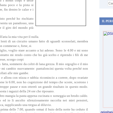
ro i nostri corpi e delle
Basta poco e la pista si
, fin dentro le calze e i
isto perché ho rischiato
IL PER
resenta un paradosso, una
de il giro del mondo più
aria la mia vita per il nulla.
lenti di un circuito umano fatto di sguardi sconsolati, membra
on commesse o, forse, si.
glio, voglio stare accanto a lui adesso. Sono le 4.00 e mi sono
ntatto mi rendo conto che ho già scelto e riprendo i fili di me
 esse, scorgo corpi
 fatta, sommersi da coltri di lana grezza. Il mio orgoglio e il mio
 e mi cambio nuovamente: pantaloncini questa volta perché non
ollati alle mie gambe.
e e allora con stizza e rabbia ricomincio a correre, dopo svariate
orse le 6.00, non ho cognizione del tempo che scorre, scorrono i
o troppe pause e non otterrò un grande risultato in questo modo.
sosta i ragazzi della 24 ore che riposano.
tro mangia la pasta appena cucinata o sorseggia un brodo caldo.
 ed io li ascolto silenziosamente raccolta nei miei pensieri,
a, supplicando una tregua al diluvio.
prima delle 7.00, quando ormai il buio della notte ha ceduto il
priorita