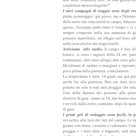
condizioni meteorologiche!
".
I miei compagni di viaggio sono degli er
primo pomeriggio: già piove, ma a Palermo 
della notte che trascorrerà in campo, fiducio
spesso, Giuseppe
parla tutto il tempo e ci 
sempre composto nella sua armatura di gi
pensieri martellanti, mi rifugio nel buio del
nello scricchiolio dei tergicristalli.
Arriviamo
allo stadio.
Il campo è ben illu
bianco, ci sono i ragazzi della 24 ore, part
camminano, altri sono allegri, altri sono già s
Decidiamo di andare a mangiare e riposare, a
poco prima della partenza, a mezzanotte.
L
a temperatura è mite, 14 gradi, ma già pio
anche lui alla partenza. Non era stato inv
portato un solo k-way anti pioggia che rima
l'ora della Spunta dei presenti alla part
direttori di gara: siamo in 16, due hanno rin
e avvolti dalla notte, scattiamo dopo lo spa
di gara.
I primi giri di rodaggio sono facili, la 
nevischio alla luce dei fari del campo. Le 
girano con ritmo, costante e cadenzato. Comi
pioggia e i miei abiti a bagnarsi, sarà un