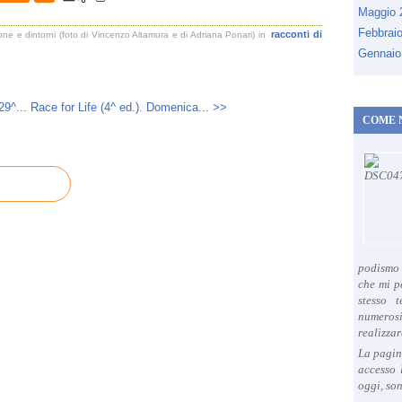
Maggio
Febbrai
racconti di
ne e dintorni (foto di Vincenzo Altamura e di Adriana Ponari)
in
Gennaio
29^...
Race for Life (4^ ed.). Domenica... >>
COME 
podismo 
che mi p
stesso 
numeros
realizzar
La pagin
accesso 
oggi, son