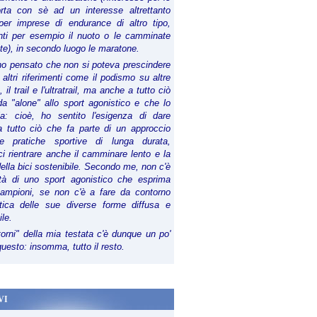
orta con sè ad un interesse altrettanto
per imprese di endurance di altro tipo,
anti per esempio il nuoto o le camminate
te), in secondo luogo le maratone.
ho pensato che non si poteva prescindere
 altri riferimenti come il podismo su altre
 il trail e l'ultratrail, ma anche a tutto ciò
a "alone" allo sport agonistico e che lo
ia: cioè, ho sentito l'esigenza di dare
a tutto ciò che fa parte di un approccio
le pratiche sportive di lunga durata,
i rientrare anche il camminare lento e la
della bici sostenibile. Secondo me, non c'è
lità di uno sport agonistico che esprima
campioni, se non c'è a fare da contorno
tica delle sue diverse forme diffusa e
ile.
torni" della mia testata c'è dunque un po'
 questo: insomma, tutto il resto.
VI