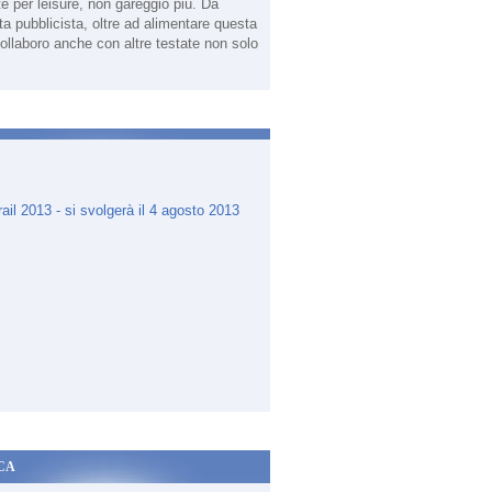
te per leisure, non gareggio più. Da
sta pubblicista, oltre ad alimentare questa
ollaboro anche con altre testate non solo
.
CA