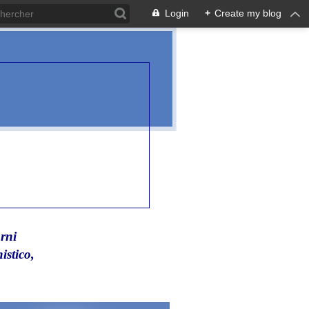
Login
+
Create my blog
rni
istico,