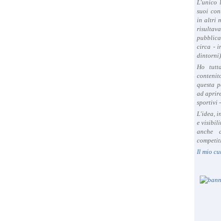
L'unico 
suoi con
in altri
risultav
pubblica
circa - 
dintorni)
Ho tutt
contenit
questa p
ad aprire
sportivi 
L'idea, 
e visibil
anche a
competiti
Il mio cu