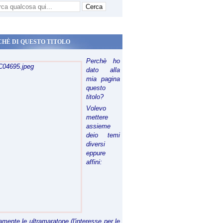
CHÈ DI QUESTO TITOLO
Perchè ho
dato alla
mia pagina
questo
titolo?
Volevo
mettere
assieme
deio temi
diversi
eppure
affini:
riamente le ultramaratone (l'interesse per le