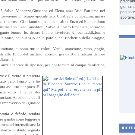
pratican
giornali
oi
, Salvo, Vincenzo,Giuseppe ed Elena, anzi Rita! Partiamo nel
pagina c
troveremo un tempo apocalittico. Un'allegra compagnia, ignara
sportive
sa, timorosa. Ci tiriamo su l'uno con l'altro, Enzo ed Elena ridono
distrae con i suoi aneddoti, Salvo il nostro timoniere, sornione,
gante buono. Io, dentro il mio involucro di contraddizioni e
la notte, nel silenzio delle parole, nel ticchettio della pioggia,
minato, ci sono tutti i colori. Verde, arancione, rosso, grigio,
iti alle 10.00 del mattino, corrono già da 8 ore, alcuni di loro
fiancati.
nzi a tentare di riposare, per poi tornare al campo di atletica,
ve e il vento si presenta
itato però. Penso che ho
rrà asciutto per poco. E'
enza sotto la tenda dei
unciato. Ancora increduli
ro improvviso del giudice
poggia è debole
, sembra
mie gambe sono leggere e
ncia ad intensificarsi la
RICER
a danza costante segnata