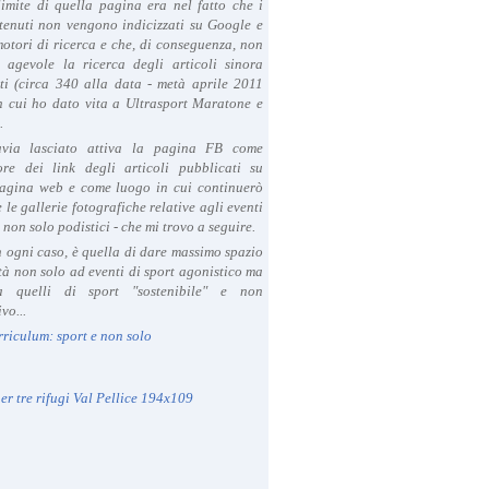
limite di quella pagina era nel fatto che i
tenuti non vengono indicizzati su Google e
 motori di ricerca e che, di conseguenza, non
a agevole la ricerca degli articoli sinora
ti (circa 340 alla data - metà aprile 2011
in cui ho dato vita a Ultrasport Maratone e
.
avia lasciato attiva la pagina FB come
ore dei link degli articoli pubblicati su
agina web e come luogo in cui continuerò
 le gallerie fotografiche relative agli eventi
- non solo podistici - che mi trovo a seguire.
in ogni caso, è quella di dare massimo spazio
ità non solo ad eventi di sport agonistico ma
 quelli di sport "sostenibile" e non
vo...
rriculum: sport e non solo