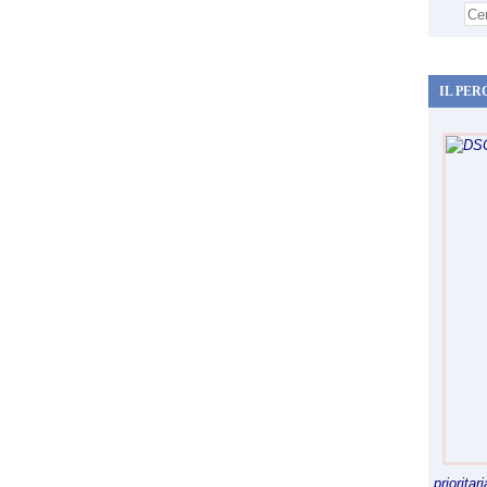
IL PER
priorita