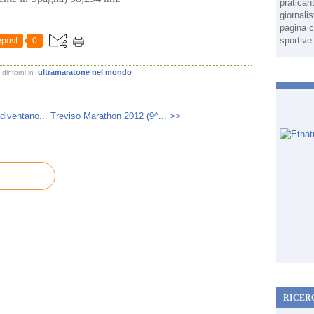
pratican
giornali
pagina c
sportive
post
0
ultramaratone nel mondo
dintorni
in
diventano...
Treviso Marathon 2012 (9^... >>
RICER