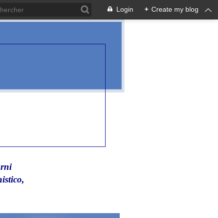
Login
+
Create my blog
rni
istico,