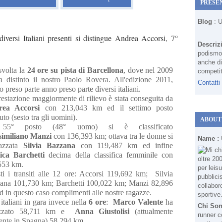
PRESE
Blog
: 
diversi Italiani presenti si distingue Andrea Accorsi, 7°
Descriz
podismo 
anche di
svolta la
24 ore su pista di Barcellona
, dove nel 2009
competit
ra distinto il nostro Paolo Rovera. All'edizione 2011,
Contatti
 preso parte anno preso parte diversi italiani.
estazione maggiormente di rilievo è stata conseguita da
rea Accorsi
con 213,043 km ed il settimo posto
uto (sesto tra gli uomini).
ABOUT
55° posto (48° uomo) si è classificato
imiliano Manzi
con 136,393 km; ottava tra le donne si
Name :
azzata
Silvia Bazzana
con 119,487 km ed infine
ca Barchetti
decima della classifica femminile con
553 km.
ti i transiti alle 12 ore: Accorsi 119,692 km; Silvia
ana 101,730 km; Barchetti 100,022 km; Manzi 82,896
 in questo caso complimenti alle nostre ragazze.
 italiani in gara invece nella
6 ore
:
Marco Valente
ha
Chi So
lizzato 58,711 km e
Anna Giustolisi
(attualmente
runner c
dente in Spagna) 58,294 km.