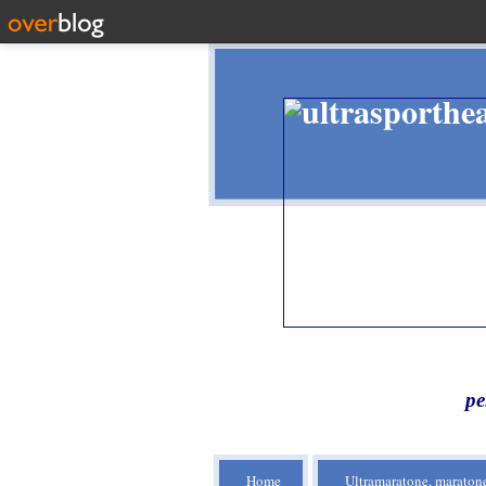
pe
Home
Ultramaratone, maratone