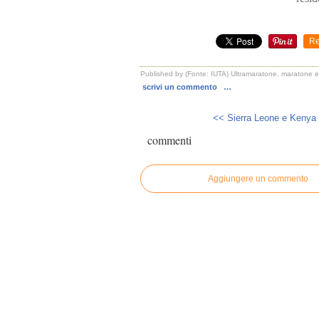
Re
Published by (Fonte: IUTA) Ultramaratone, maratone e 
scrivi un commento
…
<< Sierra Leone e Kenya 
commenti
Aggiungere un commento