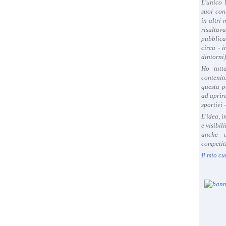
L'unico 
suoi con
in altri
risultav
pubblica
circa - 
dintorni)
Ho tutt
contenit
questa p
ad aprire
sportivi 
L'idea, 
e visibil
anche a
competiti
Il mio cu