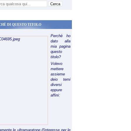
CHÈ DI QUESTO TITOLO
Perchè ho
dato alla
mia pagina
questo
titolo?
Volevo
mettere
assieme
deio temi
diversi
eppure
affini:
riamente le ultramaratone (l'interesse per le