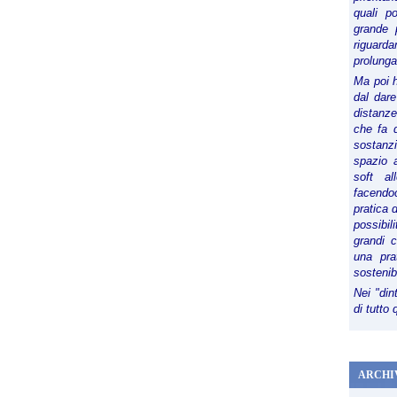
quali p
grande 
riguard
prolunga
Ma poi 
dal dare
distanze,
che fa d
sostanz
spazio 
soft al
facendoc
pratica 
possibi
grandi 
una pra
sostenib
Nei "din
di tutto
ARCHI