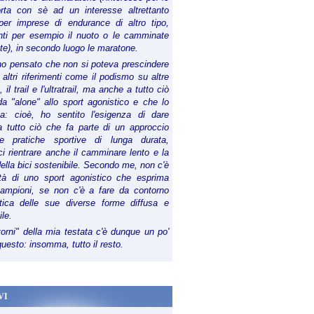
orta con sè ad un interesse altrettanto
per imprese di endurance di altro tipo,
anti per esempio il nuoto o le camminate
te), in secondo luogo le maratone.
ho pensato che non si poteva prescindere
 altri riferimenti come il podismo su altre
 il trail e l'ultratrail, ma anche a tutto ciò
a "alone" allo sport agonistico e che lo
ia: cioè, ho sentito l'esigenza di dare
a tutto ciò che fa parte di un approccio
le pratiche sportive di lunga durata,
i rientrare anche il camminare lento e la
della bici sostenibile. Secondo me, non c'è
lità di uno sport agonistico che esprima
campioni, se non c'è a fare da contorno
tica delle sue diverse forme diffusa e
ile.
torni" della mia testata c'è dunque un po'
 questo: insomma, tutto il resto.
VI