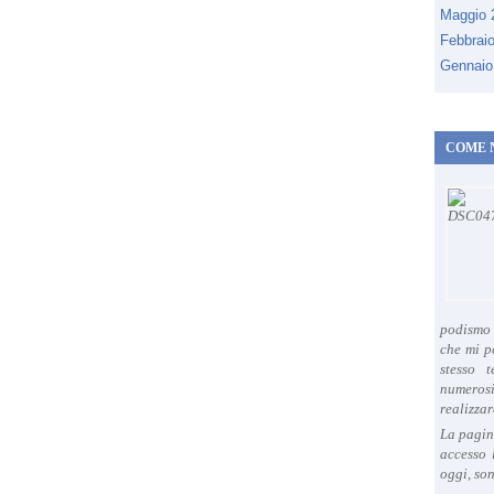
Maggio
Febbrai
Gennaio
COME 
podismo 
che mi p
stesso 
numeros
realizzar
La pagin
accesso 
oggi, son