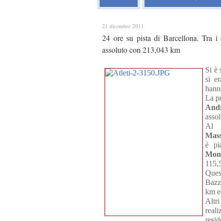
21 dicembre 2011
24 ore su pista di Barcellona. Tra i 
assoluto con 213,043 km
Si è 
si e
hanno
La pr
And
assol
Al 
Mass
è pi
Moni
115,
Ques
Bazz
km ed
Altri
rea
resi