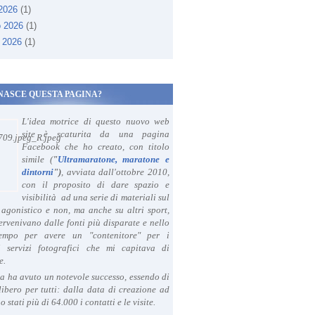
 2026
(1)
o 2026
(1)
 2026
(1)
NASCE QUESTA PAGINA?
L'idea motrice di questo nuovo web
site è scaturita da una pagina
Facebook che ho creato, con titolo
simile (
"
Ultramaratone, maratone e
dintorni
")
, avviata dall'ottobre 2010,
con il proposito di dare spazio e
visibilità ad una serie di materiali sul
agonistico e non, ma anche su altri sport,
ervenivano dalle fonti più disparate e nello
tempo per avere un "contenitore" per i
i servizi fotografici che mi capitava di
e.
a ha avuto un notevole successo, essendo di
libero per tutti: dalla data di creazione ad
o stati più di 64.000 i contatti e le visite.