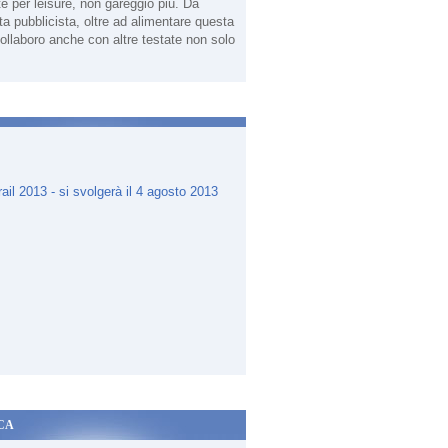
te per leisure, non gareggio più. Da
sta pubblicista, oltre ad alimentare questa
ollaboro anche con altre testate non solo
.
CA