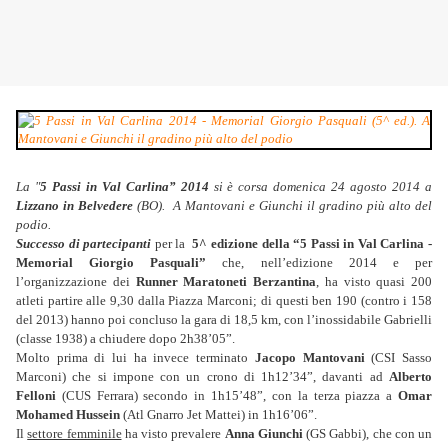
La "
5 Passi in Val Carlina” 2014
si è corsa domenica 24 agosto 2014 a
Lizzano in Belvedere
(BO). A Mantovani e Giunchi il gradino più alto del
podio.
Successo di partecipanti
per la
5^ edizione della “5 Passi in Val Carlina -
Memorial Giorgio Pasquali”
che, nell’edizione 2014 e per
l’organizzazione dei
Runner Maratoneti Berzantina
, ha visto quasi 200
atleti partire alle 9,30 dalla Piazza Marconi; di questi ben 190 (contro i 158
del 2013) hanno poi concluso la gara di 18,5 km, con l’inossidabile Gabrielli
(classe 1938) a chiudere dopo 2h38’05”.
Molto prima di lui ha invece terminato
Jacopo Mantovani
(CSI Sasso
Marconi) che si impone con un crono di 1h12’34”, davanti ad
Alberto
Felloni
(CUS Ferrara) secondo in 1h15’48”, con la terza piazza a
Omar
Mohamed Hussein
(Atl Gnarro Jet Mattei) in 1h16’06”.
Il
settore femminile
ha visto prevalere
Anna Giunchi
(GS Gabbi), che con un