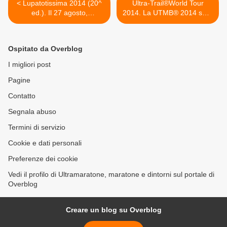
< Lupatotissima 2014 (20^
Ultra-Trail®World Tour
ed.). Il 27 agosto,
2014. La UTMB® 2014 sarà
presentato ufficialmente
valevole come 9^ prova del
della concomitante staffetta
circuito mondiale
12-24X1 ora
dell'Ultratrail >
Ospitato da Overblog
I migliori post
Pagine
Contatto
Segnala abuso
Termini di servizio
Cookie e dati personali
Preferenze dei cookie
Vedi il profilo di Ultramaratone, maratone e dintorni sul portale di
Overblog
Creare un blog su Overblog