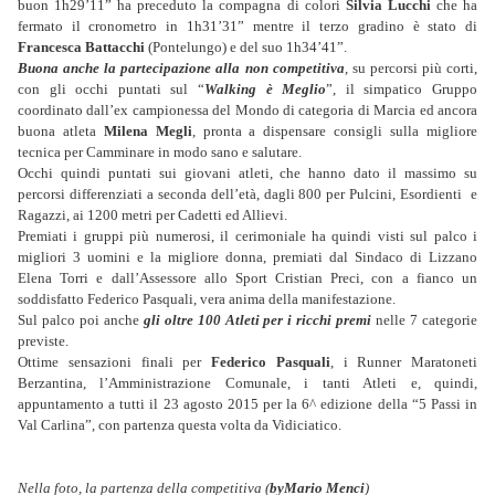
buon 1h29’11” ha preceduto la compagna di colori
Silvia Lucchi
che ha
fermato il cronometro in 1h31’31” mentre il terzo gradino è stato di
Francesca Battacchi
(Pontelungo) e del suo 1h34’41”.
Buona anche la partecipazione alla non competitiva
, su percorsi più corti,
con gli occhi puntati sul “
Walking è Meglio
”, il simpatico Gruppo
coordinato dall’ex campionessa del Mondo di categoria di Marcia ed ancora
buona atleta
Milena Megli
, pronta a dispensare consigli sulla migliore
tecnica per Camminare in modo sano e salutare.
Occhi quindi puntati sui giovani atleti, che hanno dato il massimo su
percorsi differenziati a seconda dell’età, dagli 800 per Pulcini, Esordienti e
Ragazzi, ai 1200 metri per Cadetti ed Allievi.
Premiati i gruppi più numerosi, il cerimoniale ha quindi visti sul palco i
migliori 3 uomini e la migliore donna, premiati dal Sindaco di Lizzano
Elena Torri e dall’Assessore allo Sport Cristian Preci, con a fianco un
soddisfatto Federico Pasquali, vera anima della manifestazione.
Sul palco poi anche
gli oltre 100 Atleti per i ricchi premi
nelle 7 categorie
previste.
Ottime sensazioni finali per
Federico Pasquali
, i Runner Maratoneti
Berzantina, l’Amministrazione Comunale, i tanti Atleti e, quindi,
appuntamento a tutti il 23 agosto 2015 per la 6^ edizione della “5 Passi in
Val Carlina”, con partenza questa volta da Vidiciatico.
Nella foto, la partenza della competitiva (
byMario Menci
)