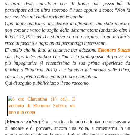
distanza della maratona che di fronte alla possibilità di
partecipare ad un ultra storcono il naso oppure dicono: "Non fa
per me. Non mi voglio rovinare le gambe".
Ogni tanto qualcuno, desideroso di affrontare una sfida nuova e
non comune varca la soglia delle ultramaratone (andando oltre i
fatidici 42,195 metri) e si trova con sua sorpresa in un territorio
ricco di fascino e popolati da personaggi interessanti.
E' quello che ha fatto la catanese per adozione
Eleonora Suizzo
che, dopo un'escalation che l'ha vista protagonista di prove via
più impegnative (è recentissima la sua prima esperienza da
finisher all'Etnatrail 2013) si è lanciata nel mondo delle Ultra,
con il suo primo battesimo alla 6 ore Clarentina.
Qui di seguito pubblichiamo il suo racconto.
(
Eleonora Suizzo
) È una vocina che odo da lontano e mi sussurra
di andare e di provare, ancora una volta, a cimentarmi in un
nuovo modo di vivere la corsa. Lei, quella funesta presenza che