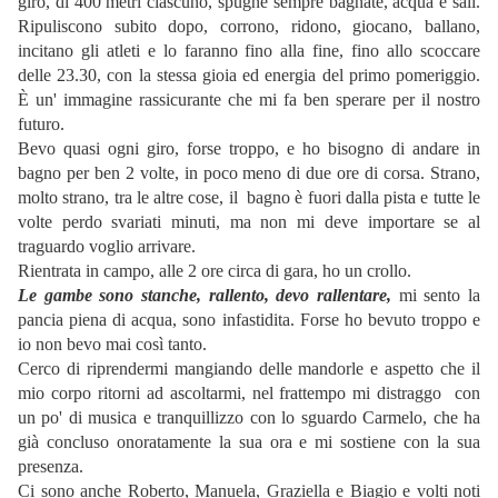
giro, di 400 metri ciascuno, spugne sempre bagnate, acqua e sali.
Ripuliscono subito dopo, corrono, ridono, giocano, ballano,
incitano gli atleti e lo faranno fino alla fine, fino allo scoccare
delle 23.30, con la stessa gioia ed energia del primo pomeriggio.
È un' immagine rassicurante che mi fa ben sperare per il nostro
futuro.
Bevo quasi ogni giro, forse troppo, e ho bisogno di andare in
bagno per ben 2 volte, in poco meno di due ore di corsa. Strano,
molto strano, tra le altre cose, il bagno è fuori dalla pista e tutte le
volte perdo svariati minuti, ma non mi deve importare se al
traguardo voglio arrivare.
Rientrata in campo, alle 2 ore circa di gara, ho un crollo.
Le gambe sono stanche, rallento, devo rallentare,
mi sento la
pancia piena di acqua, sono infastidita. Forse ho bevuto troppo e
io non bevo mai così tanto.
Cerco di riprendermi mangiando delle mandorle e aspetto che il
mio corpo ritorni ad ascoltarmi, nel frattempo mi distraggo con
un po' di musica e tranquillizzo con lo sguardo Carmelo, che ha
già concluso onoratamente la sua ora e mi sostiene con la sua
presenza.
Ci sono anche Roberto, Manuela, Graziella e Biagio e volti noti