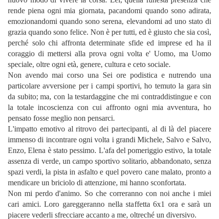
rende piena ogni mia giornata, pacandomi quando sono adirata,
emozionandomi quando sono serena, elevandomi ad uno stato di
grazia quando sono felice. Non è per tutti, ed è giusto che sia così,
perché solo chi affronta determinate sfide ed imprese ed ha il
coraggio di mettersi alla prova ogni volta e' Uomo, ma Uomo
speciale, oltre ogni età, genere, cultura e ceto sociale.
Non avendo mai corso una Sei ore podistica e nutrendo una
particolare avversione per i campi sportivi, ho temuto la gara sin
da subito; ma, con la testardaggine che mi contraddistingue e con
la totale incoscienza con cui affronto ogni mia avventura, ho
pensato fosse meglio non pensarci.
L'impatto emotivo al ritrovo dei partecipanti, al di là del piacere
immenso di incontrare ogni volta i grandi Michele, Salvo e Salvo,
Enzo, Elena è stato pessimo. L'afa del pomeriggio estivo, la totale
assenza di verde, un campo sportivo solitario, abbandonato, senza
spazi verdi, la pista in asfalto e quel povero cane malato, pronto a
mendicare un briciolo di attenzione, mi hanno sconfortata.
Non mi perdo d'animo. So che correranno con noi anche i miei
cari amici. Loro gareggeranno nella staffetta 6x1 ora e sarà un
piacere vederli sfrecciare accanto a me, oltreché un diversivo.