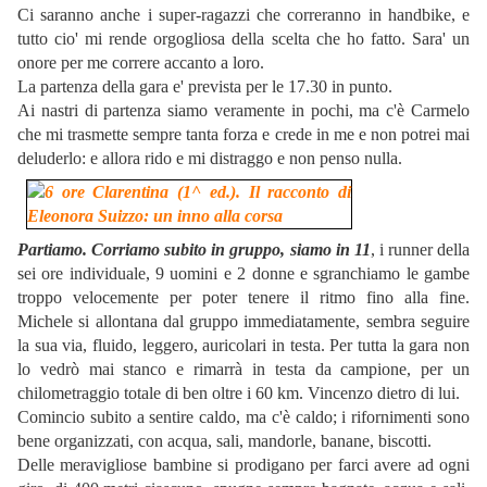
Ci saranno anche i super-ragazzi che correranno in handbike, e
tutto cio' mi rende orgogliosa della scelta che ho fatto. Sara' un
onore per me correre accanto a loro.
La partenza della gara e' prevista per le 17.30 in punto.
Ai nastri di partenza siamo veramente in pochi, ma c'è Carmelo
che mi trasmette sempre tanta forza e crede in me e non potrei mai
deluderlo: e allora rido e mi distraggo e non penso nulla.
Partiamo. Corriamo subito in gruppo, siamo in 11
, i runner della
sei ore individuale, 9 uomini e 2 donne e sgranchiamo le gambe
troppo velocemente per poter tenere il ritmo fino alla fine.
Michele si allontana dal gruppo immediatamente, sembra seguire
la sua via, fluido, leggero, auricolari in testa. Per tutta la gara non
lo vedrò mai stanco e rimarrà in testa da campione, per un
chilometraggio totale di ben oltre i 60 km. Vincenzo dietro di lui.
Comincio subito a sentire caldo, ma c'è caldo; i rifornimenti sono
bene organizzati, con acqua, sali, mandorle, banane, biscotti.
Delle meravigliose bambine si prodigano per farci avere ad ogni