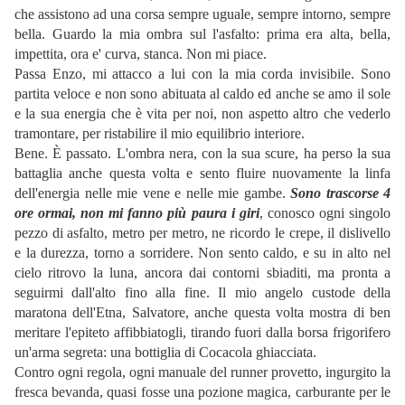
che assistono ad una corsa sempre uguale, sempre intorno, sempre
bella. Guardo la mia ombra sul l'asfalto: prima era alta, bella,
impettita, ora e' curva, stanca. Non mi piace.
Passa Enzo, mi attacco a lui con la mia corda invisibile. Sono
partita veloce e non sono abituata al caldo ed anche se amo il sole
e la sua energia che è vita per noi, non aspetto altro che vederlo
tramontare, per ristabilire il mio equilibrio interiore.
Bene. È passato. L'ombra nera, con la sua scure, ha perso la sua
battaglia anche questa volta e sento fluire nuovamente la linfa
dell'energia nelle mie vene e nelle mie gambe.
Sono trascorse 4
ore ormai, non mi fanno più paura i giri
, conosco ogni singolo
pezzo di asfalto, metro per metro, ne ricordo le crepe, il dislivello
e la durezza, torno a sorridere. Non sento caldo, e su in alto nel
cielo ritrovo la luna, ancora dai contorni sbiaditi, ma pronta a
seguirmi dall'alto fino alla fine. Il mio angelo custode della
maratona dell'Etna, Salvatore, anche questa volta mostra di ben
meritare l'epiteto affibbiatogli, tirando fuori dalla borsa frigorifero
un'arma segreta: una bottiglia di Cocacola ghiacciata.
Contro ogni regola, ogni manuale del runner provetto, ingurgito la
fresca bevanda, quasi fosse una pozione magica, carburante per le