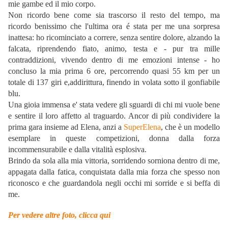
mie gambe ed il mio corpo.
Non ricordo bene come sia trascorso il resto del tempo, ma
ricordo benissimo che l'ultima ora é stata per me una sorpresa
inattesa: ho ricominciato a correre, senza sentire dolore, alzando la
falcata, riprendendo fiato, animo, testa e - pur tra mille
contraddizioni, vivendo dentro di me emozioni intense - ho
concluso la mia prima 6 ore, percorrendo quasi 55 km per un
totale di 137 giri e,addirittura, finendo in volata sotto il gonfiabile
blu.
Una gioia immensa e' stata vedere gli sguardi di chi mi vuole bene
e sentire il loro affetto al traguardo. Ancor di più condividere la
prima gara insieme ad Elena, anzi a
SuperElena
, che è un modello
esemplare in queste competizioni, donna dalla forza
incommensurabile e dalla vitalità esplosiva.
Brindo da sola alla mia vittoria, sorridendo sorniona dentro di me,
appagata dalla fatica, conquistata dalla mia forza che spesso non
riconosco e che guardandola negli occhi mi sorride e si beffa di
me.
Per vedere altre foto, clicca qui