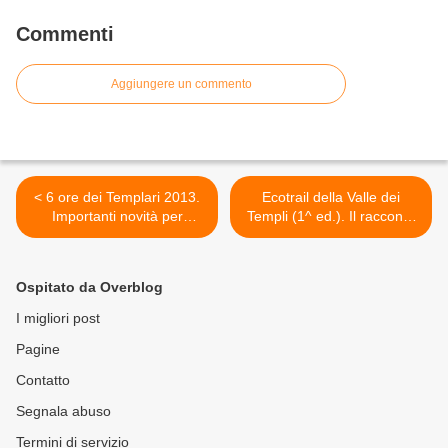
Commenti
Aggiungere un commento
< 6 ore dei Templari 2013.
Ecotrail della Valle dei
Importanti novità per
Templi (1^ ed.). Il racconto
l'iscrizione. E intanto
di Antonino Tuzzolino. "La
fervono i preparativi
coppa contesa!" >
Ospitato da Overblog
I migliori post
Pagine
Contatto
Segnala abuso
Termini di servizio