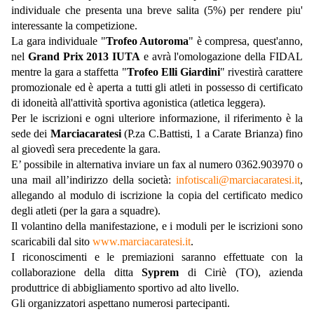
individuale che presenta una breve salita (5%) per rendere piu'
interessante la competizione.
La gara individuale "
Trofeo Autoroma
" è compresa, quest'anno,
nel
Grand Prix 2013 IUTA
e avrà l'omologazione della FIDAL
mentre la gara a staffetta "
Trofeo Elli Giardini
" rivestirà carattere
promozionale ed è aperta a tutti gli atleti in possesso di certificato
di idoneità all'attività sportiva agonistica (atletica leggera).
Per le iscrizioni e ogni ulteriore informazione, il riferimento è la
sede dei
Marciacaratesi
(P.za C.Battisti, 1 a Carate Brianza) fino
al giovedì sera precedente la gara.
E’ possibile in alternativa inviare un fax al numero 0362.903970 o
una mail all’indirizzo della società:
infotiscali@marciacaratesi.it
,
allegando al modulo di iscrizione la copia del certificato medico
degli atleti (per la gara a squadre).
Il volantino della manifestazione, e i moduli per le iscrizioni sono
scaricabili dal sito
www.marciacaratesi.it
.
I riconoscimenti e le premiazioni saranno effettuate con la
collaborazione della ditta
Syprem
di Ciriè (TO), azienda
produttrice di abbigliamento sportivo ad alto livello.
Gli organizzatori aspettano numerosi partecipanti.