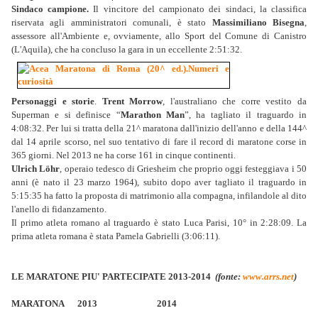
Sindaco campione.
Il vincitore del campionato dei sindaci, la classifica
riservata agli amministratori comunali, è stato
Massimiliano Bisegna
,
assessore all'Ambiente e, ovviamente, allo Sport del Comune di Canistro
(L'Aquila), che ha concluso la gara in un eccellente 2:51:32.
Personaggi e storie
.
Tr
ent Morrow
, l'australiano che corre vestito da
Superman e si definisce “
Marathon Man
”, ha tagliato il traguardo in
4:08:32. Per lui si tratta della 21^ maratona dall'inizio dell'anno e della 144^
dal 14 aprile scorso, nel suo tentativo di fare il record di maratone corse in
365 giorni. Nel 2013 ne ha corse 161 in cinque continenti.
Ulrich Löhr
, operaio tedesco di Griesheim che proprio oggi festeggiava i 50
anni (è nato il 23 marzo 1964), subito dopo aver tagliato il traguardo in
5:15:35 ha fatto la proposta di matrimonio alla compagna, infilandole al dito
l'anello di fidanzamento.
Il primo atleta romano al traguardo è stato Luca Parisi, 10° in 2:28:09. La
prima atleta romana è stata Pamela Gabrielli (3:06:11).
LE MARATONE PIU' PARTECIPATE 2013-2014
(fonte:
www.arrs.net
)
MARATONA 2013 2014