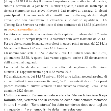
(dunque 14.911 il totale). Il numero è superiore a quello rilasciato domenica,
subito al termine della gara (circa 14.200) in quanto, a causa del maltempo, il
sistema elettronico non aveva rilevato i dati relativi ai passaggi di alcuni
partecipanti. Dopo una serie di controlli basati sulle segnalazioni degli
arrivati che non risultavano in classifica, e le dovute squalifiche, TDS
(Timing Data Service) ha pubblicato il dato definitivo di 14.875 (classifiche
su
www.maratonadiroma.it
).
Un dato che consente alla maratona della capitale di balzare dal 30° posto
del 2013 al 17°, sempre rispetto alla classifica delle altre maratone del 2013.
Per ciò che concerne le maratone svoltesi in questi primi tre mesi del 2014, la
Maratona di Roma è 4^ assoluta e 1^ in Europa.
Gli uomini sono stati 11.824, le donne 2.784. Gli italiani sono stati 8.750,
gli stranieri 5.858. A questi dati vanno aggiunti anche i 35 diversamente
abili arrivati al traguardo.
Un record che da domani sarà un obiettivo da migliorare nell'edizione
numero 21: l'appuntamento è per il 22 marzo 2015.
Più analiticamente: d
ei 14.875 arrivati, 8964 sono italiani (record assoluto di
arrivati italiani in una maratona italiana), 5911 provenienti da altri 122 paesi
(record assoluto di arrivati stranieri in una maratona italiana); 12.049 sono
uomini e 2826 donne.
L'ultimo arrivato
.
L'ultima arrivata è stata la 74enne finlandese
Maija
Kainulainen
, veterana che in carriera ha corso oltre settanta maratone
in tutto il mondo. “Sono stanca” ha detto sorridendo dopo aver tagliato
il traguardo in 7 ore, tempo limite della manifestazione.