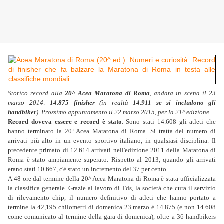
Storico record alla
20^ Acea Maratona di Roma
, andata in scena il 23
marzo 2014:
14.875 finisher
(in realtà
14.911 se si includono gli
handbiker
). Prossimo appuntamento il 22 marzo 2015, per la 21^ edizione.
Record doveva essere e record è stato
. Sono stati 14.608 gli atleti che
hanno terminato la 20ª Acea Maratona di Roma. Si tratta del numero di
arrivati più alto in un evento sportivo italiano, in qualsiasi disciplina. Il
precedente primato di 12.614 arrivati nell'edizione 2011 della Maratona di
Roma è stato ampiamente superato. Rispetto al 2013, quando gli arrivati
erano stati 10.667, c'è stato un incremento del 37 per cento.
A 48 ore dal termine della 20^ Acea Maratona di Roma è stata ufficializzata
la classifica generale. Grazie al lavoro di Tds, la società che cura il servizio
di rilevamento chip, il numero definitivo di atleti che hanno portato a
termine la 42,195 chilometri di domenica 23 marzo è 14.875 (e non 14.608
come comunicato al termine della gara di domenica), oltre a 36 handbikers