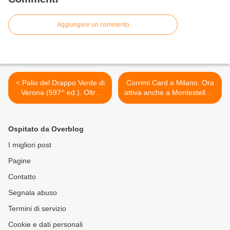
Aggiungere un commento
< Palio del Drappo Verde di
Corrimi Card a Milano. Ora
Verona (597^ ed.). Oltre
attiva anche a Montestella e
500 gli iscritti allo start, il
a Forlanini >
prossimo 30 marzo
Ospitato da Overblog
I migliori post
Pagine
Contatto
Segnala abuso
Termini di servizio
Cookie e dati personali