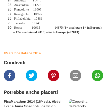
Amburgo 11441
Amsterdam 11278
Francoforte 11009
Kawaguchi 10975
Philadelphia 10881
Tsukuba 10745
Roma 10665
14875 (4^ assoluta e 1^ in Europa)
– 17^ assoluta (al 2013) – 6^ in Europa (al 2013)
#Maratone Italiane 2014
Condividi
Potrebbe anche piacerti
PisaMarathon 2014 (16^ ed.). Abdel
Tyar e Anna Spagnoli i campioni