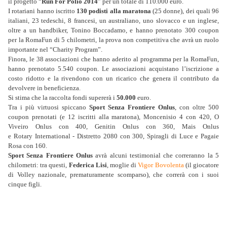
il progetto “
Run For Polio 2014
” per un totale di 110.000 euro.
I rotariani hanno iscritto
130 podisti alla maratona
(25 donne), dei quali 96
italiani, 23 tedeschi, 8 francesi, un australiano, uno slovacco e un inglese,
oltre a un handbiker, Tonino Boccadamo, e hanno prenotato 300 coupon
per la RomaFun di 5 chilometri, la p
rova non competitiva che avrà un ruolo
importante nel “Charity Program”.
Finora, le 38 associazioni che hanno aderito al programma per la RomaFun,
hanno prenotato 5.540 coupon. Le associazioni acquistano l’iscrizione a
costo ridotto e la rivendono con un ricarico che genera il contributo da
devolvere in beneficienza.
Si stima che la raccolta fondi supererà i
50.000
euro.
Tra i più virtuosi spiccano
Sport Senza Frontiere Onlus
, con oltre 500
coupon prenotati (e 12 iscritti alla maratona), Moncenisio 4 con 420, O
Viveiro Onlus con 400, Genitin Onlus con 360, Mais Onlus
e Rotary International - Distretto 2080 con 300, Spiragli di Luce e Pagaie
Rosa con 160.
Sport Senza Frontiere Onlus
avrà alcuni testimonial che correranno la 5
chilometri: tra questi,
Federica Lisi
, moglie di
Vigor Bovolenta
(il giocatore
di Volley nazionale, prematuramente scomparso), che correrà con i suoi
cinque figli.