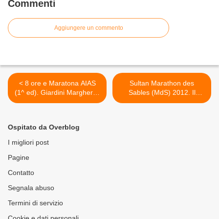
Commenti
Aggiungere un commento
< 8 ore e Maratona AIAS
Sultan Marathon des
(1^ ed). Giardini Margherita
Sables (MdS) 2012. Il
di Bologna: un parco di
resoconto della 3^ tappa.
sport e di corsa
Tarourirt Mouchane/El
Maharch: 35 km nel vento >
Ospitato da Overblog
I migliori post
Pagine
Contatto
Segnala abuso
Termini di servizio
Cookie e dati personali