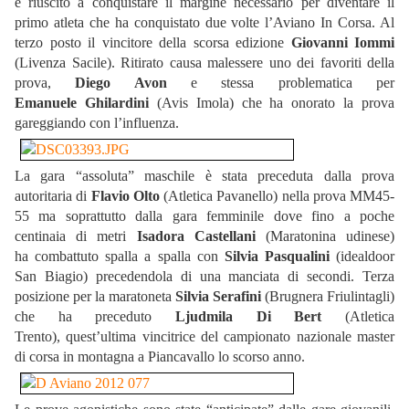
è
riuscito a conquistare il margine
necessario per diventare il
primo
atleta che ha conquistato due volte
l’Aviano In Corsa. Al
terzo posto il vincitore della scorsa edizione
Giovanni Iommi
(Livenza Sacile). Ritirato causa malessere uno dei
favoriti della
prova,
Diego Avon
e stessa problematica per
Emanuele
Ghilardini
(Avis Imola) che ha onorato la prova
gareggiando con
l’influenza.
La gara “assoluta” maschile è stata preceduta dalla prova
autoritaria di
Flavio Olto
(Atletica Pavanello) nella prova MM45-
55 ma soprattutto dalla gara femminile dove fino a poche
centinaia di metri
Isadora Castellani
(Maratonina udinese)
ha combattuto spalla a spalla con
Silvia Pasqualini
(idealdoor
San Biagio) precedendola di una manciata di secondi. Terza
posizione per la maratoneta
Silvia Serafini
(Brugnera Friulintagli)
che ha preceduto
Ljudmila Di Bert
(Atletica
Trento), quest’ultima vincitrice del campionato nazionale master
di corsa in montagna a Piancavallo lo scorso anno.