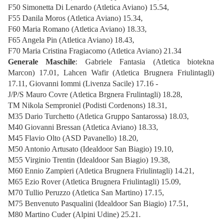
F50 Simonetta Di Lenardo (Atletica Aviano) 15.54,
F55 Danila Moros (Atletica Aviano) 15.34,
F60 Maria Romano (Atletica Aviano) 18.33,
F65 Angela Pin (Atletica Aviano) 18.43,
F70
Maria Cristina Fragiacomo (Atletica Aviano) 21.34
Generale Maschile
: Gabriele Fantasia (Atletica biotekna
Marcon) 17.01, Lahcen Wafir (Atletica Brugnera Friulintagli)
17.11, Giovanni Iommi (Livenza Sacile) 17.16 -
J/P/S Mauro Covre (Atletica Brgnera Frulintagli) 18.28,
TM Nikola Semproniel (Podisti Cordenons) 18.31,
M35 Dario Turchetto (Atletica Gruppo Santarossa) 18.03,
M40 Giovanni Bressan (Atletica Aviano) 18.33,
M45 Flavio Olto (ASD Pavanello) 18.20,
M50 Antonio Artusato (Idealdoor San Biagio) 19.10,
M55 Virginio Trentin (Idealdoor San Biagio) 19.38,
M60 Ennio Zampieri (Atletica Brugnera Friulintagli)
14.21,
M65 Ezio Rover (Atletica Brugnera Friulintagli) 15.09,
M70 Tullio Peruzzo (Atletica San Martino) 17.15,
M75
Benvenuto Pasqualini (Idealdoor San Biagio) 17.51,
M80 Martino Cuder (Alpini Udine) 25.21.