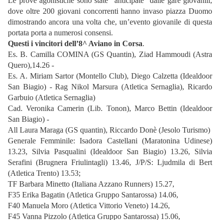
Le prove agonistiche sono state “anticipate” dalle gare giovanili,
dove oltre 200 giovani concorrenti hanno invaso piazza Duomo
dimostrando ancora una volta che, un’evento giovanile di questa
portata porta a numerosi consensi.
Questi i vincitori dell’8^ Aviano in Corsa
.
Es. B. Camilla COMINA (GS Quantin), Ziad Hammoudi (Astra
Quero),14.26 -
Es. A. Miriam Sartor (Montello Club), Diego Calzetta (Idealdoor
San Biagio) - Rag Nikol Marsura (Atletica Sernaglia), Ricardo
Garbuio (Atletica Sernaglia)
Cad. Veronika Camerin (Lib. Tonon), Marco Bettin (Idealdoor
San Biagio) -
All Laura Maraga (GS quantin), Riccardo Donè (Jesolo Turismo)
Generale Femminile: Isadora Castellani (Maratonina Udinese)
13.23, Silvia Pasqualini (Idealdoor San Biagio) 13.26, Silvia
Serafini (Brugnera Friulintagli) 13.46, J/P/S: Ljudmila di Bert
(Atletica Trento) 13.53;
TF Barbara Minetto (Italiana Azzano Runners) 15.27,
F35 Erika Bagatin (Atletica Gruppo Santarossa) 14.06,
F40 Manuela Moro (Atletica Vittorio Veneto) 14.26,
F45 Vanna Pizzolo (Atletica Gruppo Santarossa) 15.06,