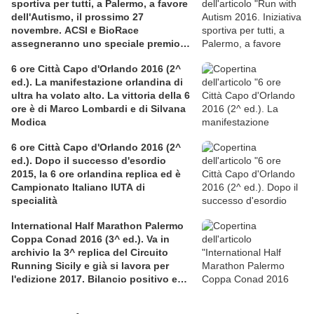
sportiva per tutti, a Palermo, a favore
dell'Autismo, il prossimo 27
novembre. ACSI e BioRace
assegneranno uno speciale premio
per la solidarietà nella competitiva
6 ore Città Capo d'Orlando 2016 (2^
ed.). La manifestazione orlandina di
ultra ha volato alto. La vittoria della 6
ore è di Marco Lombardi e di Silvana
Modica
6 ore Città Capo d'Orlando 2016 (2^
ed.). Dopo il successo d'esordio
2015, la 6 ore orlandina replica ed è
Campionato Italiano IUTA di
specialità
International Half Marathon Palermo
Coppa Conad 2016 (3^ ed.). Va in
archivio la 3^ replica del Circuito
Running Sicily e già si lavora per
l'edizione 2017. Bilancio positivo e
rettificata in extremis la graduatoria
maschile a squadre