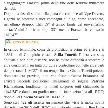
a raggiungere Frassetti prima della fine della terribile mulattiera
dei tubi.
Dopo una fase di studio nella piana che conduce all'Alpe Devero,
Ugazio ha staccato i suoi compagni di fuga, come accennato,
nell'ultimo strappo: 1h17'59" il tempo finale del giovanissimo
atleta: Vanini è arrivato dopo 33", mentre Frassetti ha chiuso in
1h19'47".
In
campo femminile
, come da pronostico, la prima ad arrivare ai
1.831 m di Crampiolo è stata
Scilla Tonetti
: l'atleta varesina,
abituata a ben altre distanze, non ha avuto difficoltà a staccare le
altre concorrenti sui tratti più duri e controllare poi nelle altre parti
del percorso; 1h36'27" il suo tempo finale. Che la Tonetti potesse
dominare era previsto, non che fosse un'atleta britannica ad
arrivare seconda posizione: l'insegnante di inglese
Patricia
Richardson
, londinese, ha infatti sorpreso tutti chiudendo in
1h41'54" e dando un gradito tocco di internazionalità alla BDC;
dopo di lei
Lorena Strozz
i in 1h43'43".
Sono stati
422 gli iscritti
, un numero che, viste le molte novità
dell'edizione 2012 della BDC, soddisfa pienamente la
Pro Loco