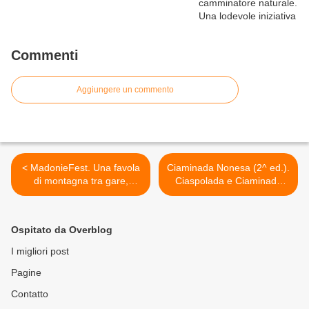
Commenti
Aggiungere un commento
< MadonieFest. Una favola
Ciaminada Nonesa (2^ ed.).
di montagna tra gare,
Ciaspolada e Ciaminada
avventura, esperienze,
Nonesa unite nello sport >
spettacoli, dal 25 agosto al
16 settembre
Ospitato da Overblog
I migliori post
Pagine
Contatto