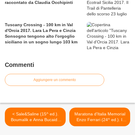
raccontato da Claudia Occhipinti
Tuscany Crossing - 100 km in Val
d'Orcia 2017. Lara La Pera e Cinzia
Sonsogno tengono alto l'orgoglio
siciliano in un sogno lungo 103 km
Commenti
Aggiungere un commento
< Sale&Saline (15^ ed.).
Maratona d'Italia Memorial
Boumalik e Anna Bucaida
Enzo Ferrari (24^ ed.). Il
vincono l'ormai tradizionale
keniano Kurgat vince a
10 km su strada
Carpi. 2^ donna Eliana