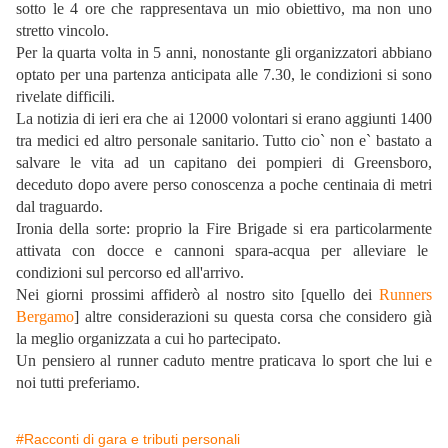
sotto le 4 ore che rappresentava un mio obiettivo, ma non uno
stretto vincolo.
Per la quarta volta in 5 anni, nonostante gli organizzatori abbiano
optato per una partenza anticipata alle 7.30, le condizioni si sono
rivelate difficili.
La notizia di ieri era che ai 12000 volontari si erano aggiunti 1400
tra medici ed altro personale sanitario. Tutto cio` non e` bastato a
salvare le vita ad un capitano dei pompieri di Greensboro,
deceduto dopo avere perso conoscenza a poche centinaia di metri
dal traguardo.
Ironia della sorte: proprio la Fire Brigade si era particolarmente
attivata con docce e cannoni spara-acqua per alleviare le
condizioni sul percorso ed all'arrivo.
Nei giorni prossimi affiderò al nostro sito [quello dei
Runners
Bergamo
] altre considerazioni su questa corsa che considero già
la meglio organizzata a cui ho partecipato.
Un pensiero al runner caduto mentre praticava lo sport che lui e
noi tutti preferiamo.
#Racconti di gara e tributi personali