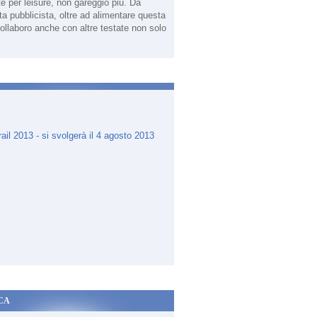
te per leisure, non gareggio più. Da
sta pubblicista, oltre ad alimentare questa
ollaboro anche con altre testate non solo
.
CA