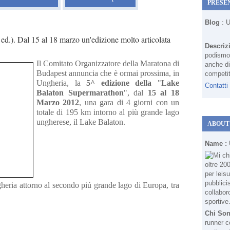
PRESE
Blog
: 
.). Dal 15 al 18 marzo un'edizione molto articolata
Descriz
podismo 
Il Comitato Organizzatore della Maratona di
anche di
Budapest annuncia che è ormai prossima, in
competit
Ungheria, la
5^ edizione della
"
Lake
Contatti
Balaton Supermarathon
", dal
15 al 18
Marzo 2012
, una gara di 4 giorni con un
totale di 195 km intorno al più grande lago
ungherese, il Lake Balaton.
ABOUT
Name :
eria attorno al secondo piú grande lago di Europa, tra
Chi So
runner c