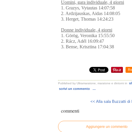
Uomini, gara individuale, 4 giorni
1. Grazys, Vytautas 14:07:58
2. Ardzijauskas, Aidas 14:08:05
3. Herget, Thomas 14:24:23
Donne individuale, 4 giorni
1. Görög, Veronika 15:55:50
2. Rácz, Adél 16:09:47
3. Bense, Krisztina 17:04:38
Re
u
Published by Ultramaratone, maratone e dintorni
in
scrivi un commento
…
<< Alla sala Buzzatti di
commenti
Aggiungere un commento