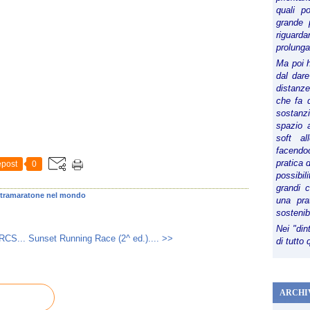
quali p
grande 
riguard
prolunga
Ma poi 
dal dare
distanze,
che fa d
sostanz
spazio 
soft al
facendoc
pratica 
post
0
possibi
grandi 
ltramaratone nel mondo
una pra
sostenib
Nei "din
 RCS...
Sunset Running Race (2^ ed.).... >>
di tutto
ARCHI