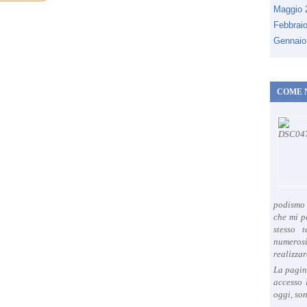
Maggio
Febbrai
Gennaio
COME 
podismo 
che mi p
stesso 
numeros
realizzar
La pagin
accesso 
oggi, son