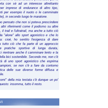
orta con sè ad un interesse altrettanto
per imprese di endurance di altro tipo,
anti per esempio il nuoto o le camminate
te), in secondo luogo le maratone.
ho pensato che non si poteva prescindere
 altri riferimenti come il podismo su altre
 il trail e l'ultratrail, ma anche a tutto ciò
a "alone" allo sport agonistico e che lo
ia: cioè, ho sentito l'esigenza di dare
a tutto ciò che fa parte di un approccio
le pratiche sportive di lunga durata,
i rientrare anche il camminare lento e la
della bici sostenibile. Secondo me, non c'è
lità di uno sport agonistico che esprima
campioni, se non c'è a fare da contorno
tica delle sue diverse forme diffusa e
ile.
torni" della mia testata c'è dunque un po'
 questo: insomma, tutto il resto.
VI