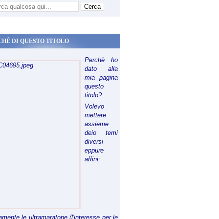
CHÈ DI QUESTO TITOLO
Perchè ho
dato alla
mia pagina
questo
titolo?
Volevo
mettere
assieme
deio temi
diversi
eppure
affini:
riamente le ultramaratone (l'interesse per le