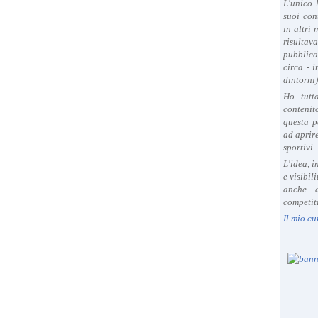
L'unico 
suoi con
in altri
risultav
pubblica
circa - 
dintorni)
Ho tutt
contenit
questa p
ad aprire
sportivi 
L'idea, 
e visibil
anche a
competiti
Il mio cu