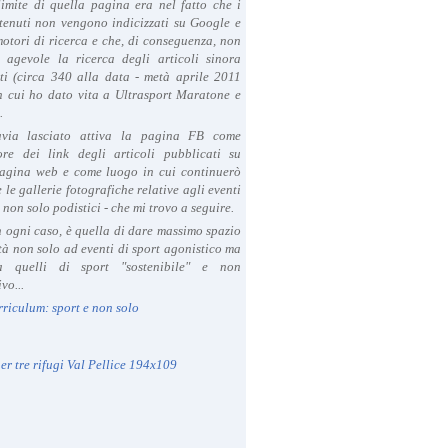
limite di quella pagina era nel fatto che i
tenuti non vengono indicizzati su Google e
 motori di ricerca e che, di conseguenza, non
a agevole la ricerca degli articoli sinora
ti (circa 340 alla data - metà aprile 2011
in cui ho dato vita a Ultrasport Maratone e
.
avia lasciato attiva la pagina FB come
ore dei link degli articoli pubblicati su
agina web e come luogo in cui continuerò
 le gallerie fotografiche relative agli eventi
- non solo podistici - che mi trovo a seguire.
in ogni caso, è quella di dare massimo spazio
ità non solo ad eventi di sport agonistico ma
 quelli di sport "sostenibile" e non
vo...
rriculum: sport e non solo