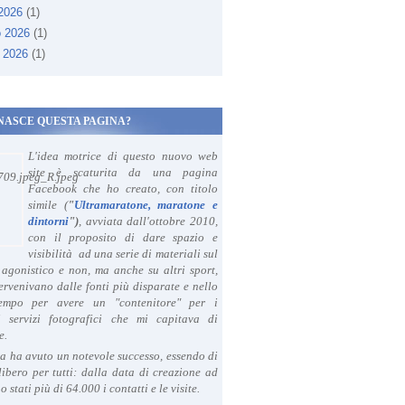
 2026
(1)
o 2026
(1)
 2026
(1)
NASCE QUESTA PAGINA?
L'idea motrice di questo nuovo web
site è scaturita da una pagina
Facebook che ho creato, con titolo
simile (
"
Ultramaratone, maratone e
dintorni
")
, avviata dall'ottobre 2010,
con il proposito di dare spazio e
visibilità ad una serie di materiali sul
agonistico e non, ma anche su altri sport,
ervenivano dalle fonti più disparate e nello
tempo per avere un "contenitore" per i
i servizi fotografici che mi capitava di
e.
a ha avuto un notevole successo, essendo di
libero per tutti: dalla data di creazione ad
o stati più di 64.000 i contatti e le visite.