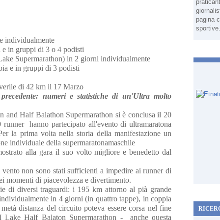
pratican
giornali
pagina c
sportive
re individualmente
e in gruppi di 3 o 4 podisti
ake Supermarathon) in 2 giorni individualmente
 e in gruppi di 3 podisti
erile di 42 km il 17 Marzo
 precedente: numeri e statistiche di un'Ultra molto
n and Half Balathon Supermarathon si è conclusa il 20
0 runner hanno partecipato all'evento di ultramaratona
 Per la prima volta nella storia della manifestazione un
ione individuale della supermaratonamaschile
strato alla gara il suo volto migliore e benedetto dal
 vento non sono stati sufficienti a impedire ai runner di
 dei momenti di piacevolezza e divertimento.
e di diversi traguardi: i 195 km attorno al pià grande
ndividualmente in 4 giorni (in quattro tappe), in coppia
 metà distanza del circuito poteva essere corsa nel fine
RICER
BSI Lake Half Balaton Supermarathon - anche questa