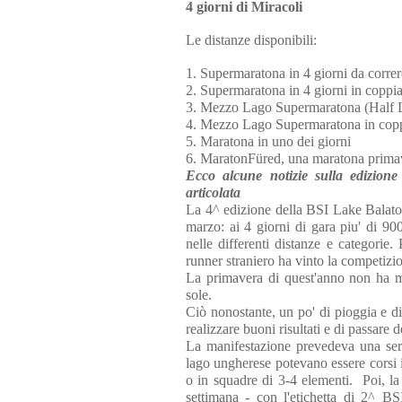
4 giorni di Miracoli
Le distanze disponibili:
1. Supermaratona in 4 giorni da corre
2. Supermaratona in 4 giorni in coppia 
3. Mezzo Lago Supermaratona (Half L
4. Mezzo Lago Supermaratona in coppia
5. Maratona in uno dei giorni
6. MaratonFüred, una maratona primav
Ecco alcune notizie sulla edizione
articolata
La 4^ edizione della BSI Lake Balato
marzo: ai 4 giorni di gara piu' di 90
nelle differenti distanze e categorie.
runner straniero ha vinto la competiz
La primavera di quest'anno non ha mo
sole.
Ciò nonostante, un po' di pioggia e di
realizzare buoni risultati e di passare
La manifestazione prevedeva una seri
lago ungherese potevano essere corsi i
o in squadre di 3-4 elementi. Poi, la
settimana - con l'etichetta di 2^ 