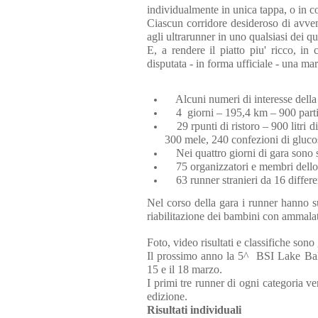
individualmente in unica tappa, o in c
Ciascun corridore desideroso di avven
agli ultrarunner in uno qualsiasi dei q
E, a rendere il piatto piu' ricco, i
disputata - in forma ufficiale - una ma
Alcuni numeri di interesse della
4 giorni – 195,4 km – 900 parti
29 rpunti di ristoro – 900 litri di
300 mele, 240 confezioni di gluco
Nei quattro giorni di gara sono sta
75 organizzatori e membri dello st
63 runner stranieri da 16 differen
Nel corso della gara i runner hanno 
riabilitazione dei bambini con ammalat
Foto, video risultati e classifiche sono
Il prossimo anno la 5^ BSI Lake Bala
15 e il 18 marzo.
I primi tre runner di ogni categoria ve
edizione.
Risultati individuali