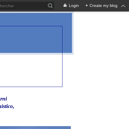
Login
+
Create my blog
rni
istico,