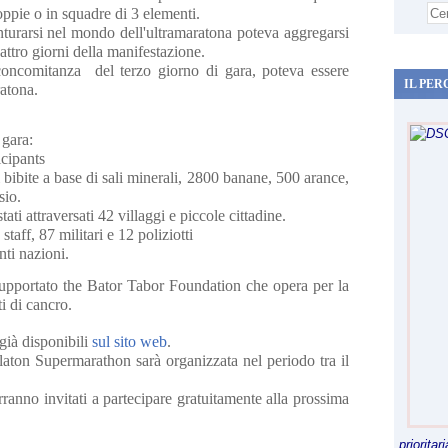
oppie o in squadre di 3 elementi.
turarsi nel mondo dell'ultramaratona poteva aggregarsi
uattro giorni della manifestazione.
n concomitanza del terzo giorno di gara, poteva essere
IL PER
ratona.
 gara:
cipants
 bibite a base di sali minerali, 2800 banane, 500 arance,
sio.
ti attraversati 42 villaggi e piccole cittadine.
aff, 87 militari e 12 poliziotti
ti nazioni.
supportato the Bator Tabor Foundation che opera per la
i di cancro.
 già disponibili
sul sito web
.
ton Supermarathon sarà organizzata nel periodo tra il
rranno invitati a partecipare gratuitamente alla prossima
priorita