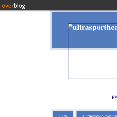
pe
Home
Ultramaratone, maratone