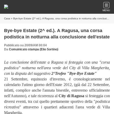
MENU
Casa
» Bye-bye Estate (2^ ed.). A Ragusa, una corsa podistica in notturna alla conclusione dell'estate
Bye-bye Estate (2^ ed.). A Ragusa, una corsa
podistica in notturna alla conclusione dell'estate
Pubblicato su 20/09/AM 00:04
Da
Comuinicato stampa (Elio Sortino)
La conclusione dell'estate a Ragusa si festeggia con una "corsa
podistica" notturna
nell'area verde del City di Villa Margherita,
con la disputa del suggestivo
2°Trofeo "Bye-Bye Estate"
21 Settembre, equinozio d'inverno, é cronologicamente nel
calendario l'utimo giorno dell'Estate 2012, (già dal 22 Settembre,
infatti, complice anche l'annata bisestile, entreremo ufficialmente
nell'Autunno), e tale ricorrenza al
City di Ragusa
si festeggia con
diversi eventi, tra cui quello prettamente sportivo della "
podistica
ricreativa
" attraverso i quartieri adiacenti l'area verde di Villa
Margherita.