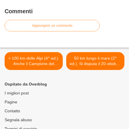
rettificata in extremis la graduatoria
maschile a squadre
Commenti
Aggiungere un commento
< 100 km delle Alpi (4^ ed.).
50 km lungo il mare (2^
Anche il Campione del
ed.). Si disputa il 20 ottobre,
mondo 100 km in carica
valevole come Campionato
Gorgio Calcaterra presente
italiano FIDAl 50 km e come
Finalissima del 50 km IAU
Ospitato da Overblog
World Trophy >
I migliori post
Pagine
Contatto
Segnala abuso
Termini di servizio