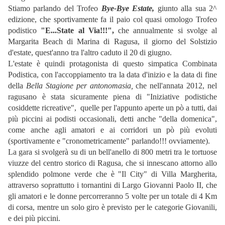
Stiamo parlando del Trofeo
Bye-Bye Estate,
giunto alla sua 2^
edizione, che sportivamente fa il paio col quasi omologo Trofeo
podistico
"E...State al Via!!!",
che annualmente si svolge al
Margarita Beach di Marina di Ragusa, il giorno del Solstizio
d'estate, quest'anno tra l'altro caduto il 20 di giugno.
L'estate è quindi protagonista di questo simpatica Combinata
Podistica, con l'accoppiamento tra la data d'inizio e la data di fine
della
Bella Stagione per antonomasia,
che nell'annata 2012, nel
ragusano è stata sicuramente piena di "Iniziative podistiche
cosiddette ricreative", quelle per l'appunto aperte un pò a tutti, dai
più piccini ai podisti occasionali, detti anche "della domenica",
come anche agli amatori e ai corridori un pò più evoluti
(sportivamente e "cronometricamente" parlando!!
! ovviamente).
La gara si svolgerà su di un bell'anello di 800 metri tra le tortuose
viuzze del centro storico di Ragusa, che si innescano attorno allo
splendido polmone verde che è "Il City" di Villa Margherita,
attraverso soprattutto i tornantini di Largo Giovanni Paolo II, che
gli amatori e le donne percorreranno 5 volte per un totale di 4 Km
di corsa, mentre un solo giro è previsto per le categorie Giovanili,
e dei più piccini.