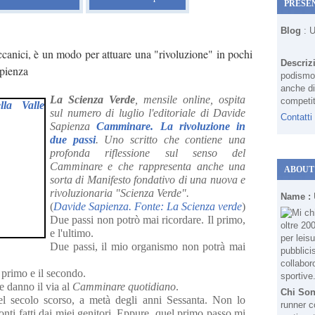
PRESE
Blog
: 
anici, è un modo per attuare una "rivoluzione" in pochi
Descriz
apienza
podismo 
anche di
La Scienza Verde
, mensile online, ospita
competit
sul numero di luglio l'editoriale di Davide
Contatti
Sapienza
Camminare. La rivoluzione in
due passi
. Uno scritto che contiene una
profonda riflessione sul senso del
Camminare e che rappresenta anche una
ABOUT
sorta di Manifesto fondativo di una nuova e
rivoluzionaria "Scienza Verde".
Name :
(
Davide Sapienza. Fonte: La Scienza verde
)
Due passi non potrò mai ricordare. Il primo,
e l'ultimo.
Due passi, il mio organismo non potrà mai
l primo e il secondo.
e danno il via al
Camminare quotidiano
.
Chi So
l secolo scorso, a metà degli anni Sessanta. Non lo
runner c
onti fatti dai miei genitori. Eppure, quel primo passo mi