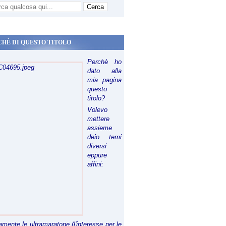
CHÈ DI QUESTO TITOLO
Perchè ho
dato alla
mia pagina
questo
titolo?
Volevo
mettere
assieme
deio temi
diversi
eppure
affini:
riamente le ultramaratone (l'interesse per le