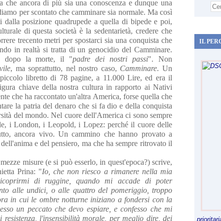
ma che ancora di più sia una conoscenza e dunque una
diamo per scontato che camminare sia normale. Ma così
i dalla posizione quadrupede a quella di bipede e poi,
lturale di questa società è la sedentarietà, credere che
rere trecento metri per spostarci sia una conquista che
IL PER
ndo in realtà si tratta di un genocidio del Camminare.
 dopo la morte, il "
padre dei nostri passi
". Non
ile
, ma soprattutto, nel nostro caso,
Camminare
. Un
iccolo libretto di 78 pagine, a 11.000 Lire, ed era il
igura chiave della nostra cultura in rapporto ai Nativi
nte che ha raccontato un'altra America, forse quella che
tare la patria del denaro che si fa dio e della conquista
versità del mondo. Nel cuore dell'America ci sono sempre
lle, i London, i Leopold, i Lopez: perché il cuore delle
tutto, ancora vivo. Un cammino che hanno provato a
 dell'anima e del pensiero, ma che ha sempre ritrovato il
ezze misure (e si può esserlo, in quest'epoca?) scrive,
ietta Prina:
"
Io, che non riesco a rimanere nella mia
icoprirmi di ruggine, quando mi accade di poter
nto alle undici, o alle quattro del pomeriggio, troppo
'ora in cui le ombre notturne iniziano a fondersi con la
esso un peccato che devo espiare, e confesso che mi
resistenza, l'insensibilità morale, per meglio dire, dei
priorita