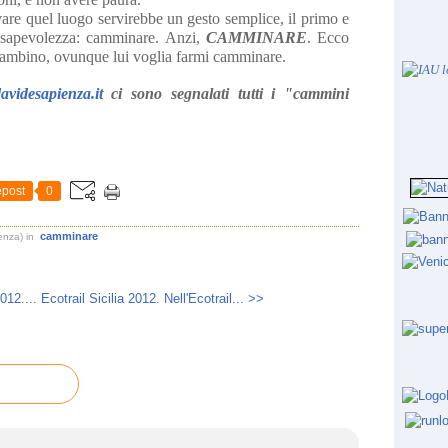
rovare quel luogo servirebbe un gesto semplice, il primo e
onsapevolezza: camminare. Anzi,
CAMMINARE
. Ecco
o bambino, ovunque lui voglia farmi camminare.
videsapienza.it
ci sono segnalati tutti i "cammini
post
0
camminare
enza)
in
12....
Ecotrail Sicilia 2012. Nell'Ecotrail... >>