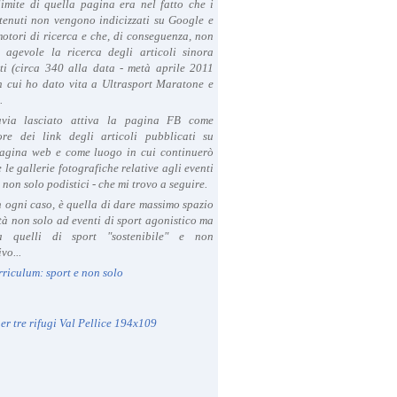
limite di quella pagina era nel fatto che i
tenuti non vengono indicizzati su Google e
 motori di ricerca e che, di conseguenza, non
a agevole la ricerca degli articoli sinora
ti (circa 340 alla data - metà aprile 2011
in cui ho dato vita a Ultrasport Maratone e
.
avia lasciato attiva la pagina FB come
ore dei link degli articoli pubblicati su
agina web e come luogo in cui continuerò
 le gallerie fotografiche relative agli eventi
- non solo podistici - che mi trovo a seguire.
in ogni caso, è quella di dare massimo spazio
ità non solo ad eventi di sport agonistico ma
 quelli di sport "sostenibile" e non
vo...
rriculum: sport e non solo