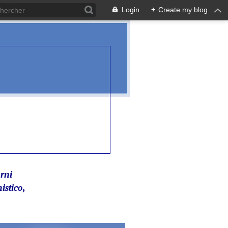
Login
+
Create my blog
rni
istico,