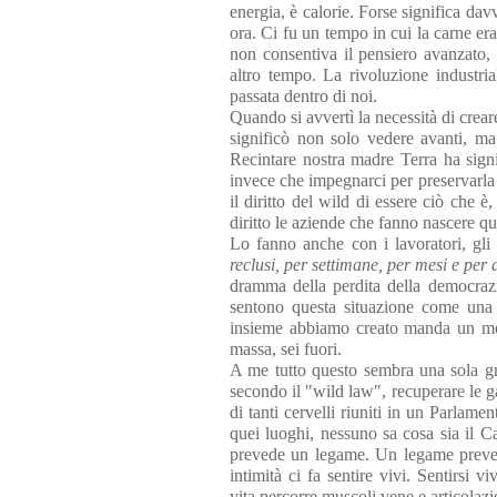
energia, è calorie. Forse significa dav
ora. Ci fu un tempo in cui la carne era
non consentiva il pensiero avanzato, 
altro tempo. La rivoluzione industria
passata dentro di noi.
Quando si avvertì la necessità di crea
significò non solo vedere avanti, m
Recintare nostra madre Terra ha signi
invece che impegnarci per preservarla
il diritto del wild di essere ciò che 
diritto le aziende che fanno nascere qu
Lo fanno anche con i lavoratori, gli 
reclusi, per settimane, per mesi e per 
dramma della perdita della democrazia
sentono questa situazione come una c
insieme abbiamo creato manda un mes
massa, sei fuori.
A me tutto questo sembra una sola gra
secondo il "wild law", recuperare le ga
di tanti cervelli riuniti in un Parlame
quei luoghi, nessuno sa cosa sia il
prevede un legame. Un legame prevede
intimità ci fa sentire vivi. Sentirsi vi
vita percorre muscoli vene e articolazi