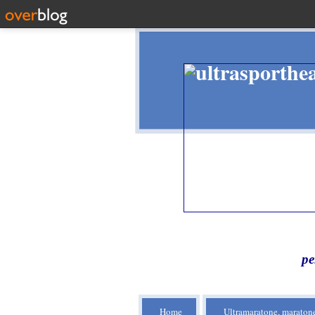
pe
Home
Ultramaratone, maratone