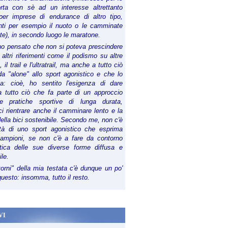
orta con sè ad un interesse altrettanto
per imprese di endurance di altro tipo,
anti per esempio il nuoto o le camminate
te), in secondo luogo le maratone.
ho pensato che non si poteva prescindere
 altri riferimenti come il podismo su altre
 il trail e l'ultratrail, ma anche a tutto ciò
a "alone" allo sport agonistico e che lo
ia: cioè, ho sentito l'esigenza di dare
a tutto ciò che fa parte di un approccio
le pratiche sportive di lunga durata,
i rientrare anche il camminare lento e la
della bici sostenibile. Secondo me, non c'è
lità di uno sport agonistico che esprima
campioni, se non c'è a fare da contorno
tica delle sue diverse forme diffusa e
ile.
torni" della mia testata c'è dunque un po'
 questo: insomma, tutto il resto.
VI