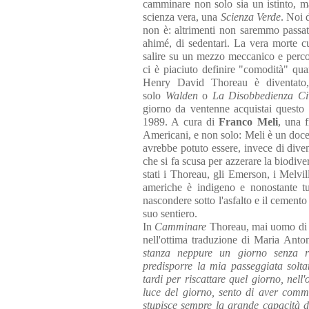
camminare non solo sia un istinto, 
scienza vera, una
Scienza Verde
. Noi 
non è: altrimenti non saremmo passat
ahimé, di sedentari. La vera morte cu
salire su un mezzo meccanico e percor
ci è piaciuto definire "comodità" qua
Henry David Thoreau è diventato,
solo
Walden
o
La Disobbedienza Civ
giorno da ventenne acquistai questo p
1989. A cura di
Franco Meli
, una f
Americani, e non solo: Meli è un doce
avrebbe potuto essere, invece di diven
che si fa scusa per azzerare la biodi
stati i Thoreau, gli Emerson, i Melvi
americhe è indigeno e nonostante 
nascondere sotto l'asfalto e il cemento
suo sentiero.
In
Camminare
Thoreau, mai uomo di m
nell'ottima traduzione di Maria Anton
stanza neppure un giorno senza r
predisporre la mia passeggiata solta
tardi per riscattare quel giorno, nell
luce del giorno, sento di aver comm
stupisce sempre la grande capacità di 