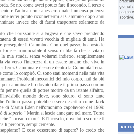
pratican
orda. Se no, come avrei potuto fare il secondo, il terzo e
giornali
la mente e l'anima non sapessero quale immensa potenza
pagina c
, come avrei potuto riconnettermi al Cammino dopo anni
sportive
amminare invece che di farmi trasportare solamente da
to che l'orizzonte si allargava e che stavo prendendo
catena di esseri viventi vecchia di migliaia di anni. Ha
e e proseguire il Cammino. Con quel passo, ho posto le
forte e irrinunciabile il senso di libertà che la vita ci
la mia strada, senza voltarmi indietro, semplicemente
 la via verso l'interezza di un essere umano che vive in
ella Terra. Camminare è essere dentro la Comunità Terra.
 come lo compirò. Ci sono stati momenti nella mia vita
mminare. Problemi meccanici del mio corpo, nati da più
li: per camminare ho dovuto rifare il primo passo con un
u per me quella di potere morire da un istante all'altro,
ll'invisibile mondo dove, sono sicuro, ci sono tante
he l'ultimo passo potrebbe essere descritto come
Jack
ine di Martin Eden nell'omonimo capolavoro del 1909:
ò di saperlo
." Martin si lascia annegare nel mare. Torna
nche "l'oceano mare". É l'incoscio, dove tutto scorre e il
a li percorre, semplicemente.
RICER
sa sappiamo? E cosa cesseremo di sapere? Io credo che