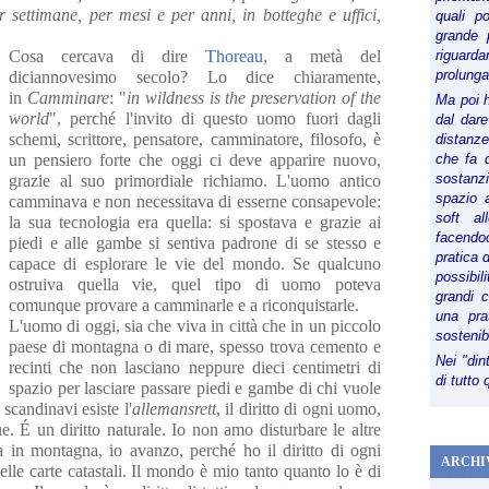
per settimane, per mesi e per anni, in botteghe e uffici,
quali p
grande 
Cosa cercava di dire
Thoreau
, a metà del
riguard
prolunga
diciannovesimo secolo? Lo dice chiaramente,
in
Camminare
: "
in wildness is the preservation of the
Ma poi 
world
", perché l'invito di questo uomo fuori dagli
dal dare
schemi, scrittore, pensatore, camminatore, filosofo, è
distanze,
un pensiero forte che oggi ci deve apparire nuovo,
che fa d
sostanz
grazie al suo primordiale richiamo. L'uomo antico
spazio 
camminava e non necessitava di esserne consapevole:
soft al
la sua tecnologia era quella: si spostava e grazie ai
facendoc
piedi e alle gambe si sentiva padrone di se stesso e
pratica 
capace di esplorare le vie del mondo. Se qualcuno
possibi
ostruiva quella vie, quel tipo di uomo poteva
grandi 
comunque provare a camminarle e a riconquistarle.
una pra
L'uomo di oggi, sia che viva in città che in un piccolo
sostenib
paese di montagna o di mare, spesso trova cemento e
Nei "din
recinti che non lasciano neppure dieci centimetri di
di tutto
spazio per lasciare passare piedi e gambe di chi vuole
 scandinavi esiste l'
allemansrett
, il diritto di ogni uomo,
e. É un diritto naturale. Io non amo disturbare le altre
a in montagna, io avanzo, perché ho il diritto di ogni
ARCHI
lle carte catastali. Il mondo è mio tanto quanto lo è di