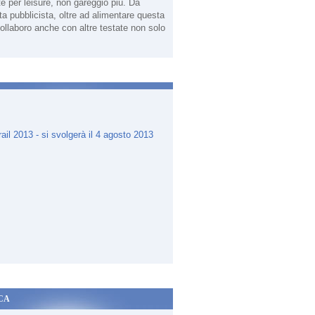
te per leisure, non gareggio più. Da
sta pubblicista, oltre ad alimentare questa
ollaboro anche con altre testate non solo
.
CA