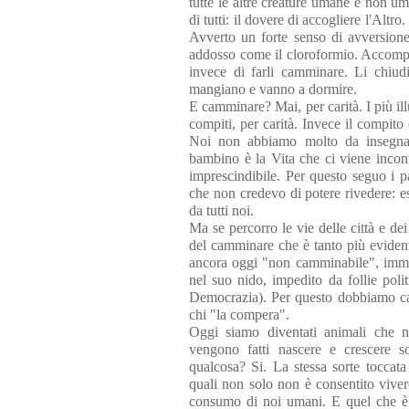
tutte le altre creature umane e non um
di tutti: il dovere di accogliere l'Altr
Avverto un forte senso di avversione 
addosso come il cloroformio. Accomp
invece di farli camminare. Li chiudi
mangiano e vanno a dormire.
E camminare? Mai, per carità. I più il
compiti, per carità. Invece il compit
Noi non abbiamo molto da insegnar
bambino è la Vita che ci viene incon
imprescindibile. Per questo seguo i p
che non credevo di potere rivedere: e
da tutti noi.
Ma se percorro le vie delle città e d
del camminare che è tanto più evidente
ancora oggi "non camminabile", immagi
nel suo nido, impedito da follie poli
Democrazia). Per questo dobbiamo cam
chi "la compera".
Oggi siamo diventati animali che 
vengono fatti nascere e crescere s
qualcosa? Si. La stessa sorte toccata
quali non solo non è consentito vivere
consumo di noi umani. E quel che è 