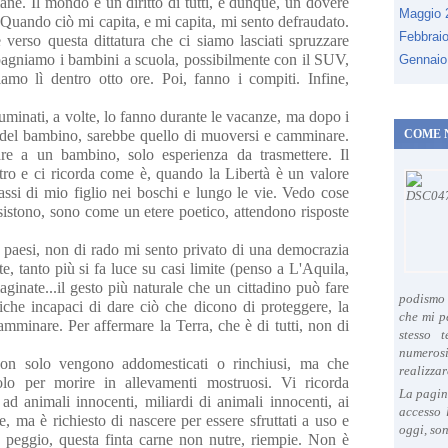
ane. Il mondo è un diritto di tutti, e dunque, un dovere
Maggio
o. Quando ciò mi capita, e mi capita, mi sento defraudato.
Febbrai
verso questa dittatura che ci siamo lasciati spruzzare
agniamo i bambini a scuola, possibilmente con il SUV,
Gennaio
amo lì dentro otto ore. Poi, fanno i compiti. Infine,
luminati, a volte, lo fanno durante le vacanze, ma dopo i
o del bambino, sarebbe quello di muoversi e camminare.
COME 
e a un bambino, solo esperienza da trasmettere. Il
tro e ci ricorda come è, quando la Libertà è un valore
assi di mio figlio nei boschi e lungo le vie. Vedo cose
sistono, sono come un etere poetico, attendono risposte
ei paesi, non di rado mi sento privato di una democrazia
, tanto più si fa luce su casi limite (penso a L'Aquila,
nate...il gesto più naturale che un cittadino può fare
podismo 
tiche incapaci di dare ciò che dicono di proteggere, la
che mi p
minare. Per affermare la Terra, che è di tutti, non di
stesso 
numeros
non solo vengono addomesticati o rinchiusi, ma che
realizzar
olo per morire in allevamenti mostruosi. Vi ricorda
La pagin
 ad animali innocenti, miliardi di animali innocenti, ai
accesso 
, ma è richiesto di nascere per essere sfruttati a uso e
oggi, son
peggio, questa finta carne non nutre, riempie. Non è