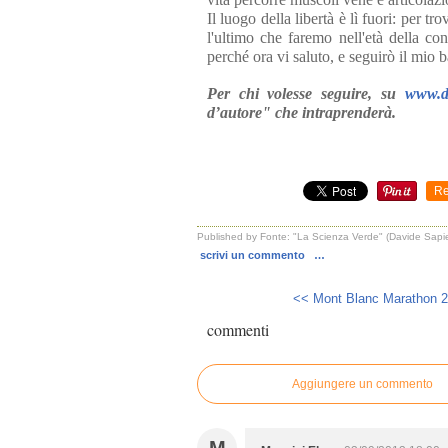
Il luogo della libertà è lì fuori: per t
l'ultimo che faremo nell'età della c
perché ora vi saluto, e seguirò il mi
Per chi volesse seguire, su
www.da
d’autore" che intraprenderà.
Re
Published by Fonte: "La Scienza Verde" (Davide Sapi
scrivi un commento
…
<< Mont Blanc Marathon 20
commenti
Aggiungere un commento