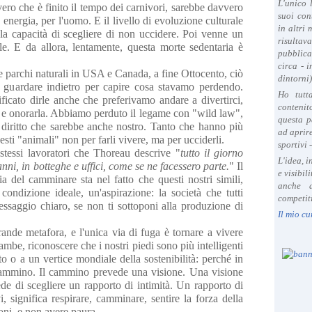
L'unico 
vero che è finito il tempo dei carnivori, sarebbe davvero
suoi con
 energia, per l'uomo. E il livello di evoluzione culturale
in altri
la capacità di scegliere di non uccidere. Poi venne un
risultav
le. E da allora, lentamente, questa morte sedentaria è
pubblica
circa - 
re parchi naturali in USA e Canada, a fine Ottocento, ciò
dintorni)
a guardare indietro per capire cosa stavamo perdendo.
Ho tutt
ficato dirle anche che preferivamo andare a divertirci,
contenit
 e onorarla. Abbiamo perduto il legame con "wild law",
questa p
è, diritto che sarebbe anche nostro. Tanto che hanno più
ad aprire
esti "animali" non per farli vivere, ma per ucciderli.
sportivi 
stessi lavoratori che Thoreau descrive "
tutto il giorno
L'idea, 
anni, in botteghe e uffici, come se ne facessero parte.
" Il
e visibil
 del camminare sta nel fatto che questi nostri simili,
anche a
ondizione ideale, un'aspirazione: la società che tutti
competiti
saggio chiaro, se non ti sottoponi alla produzione di
Il mio cu
nde metafora, e l'unica via di fuga è tornare a vivere
mbe, riconoscere che i nostri piedi sono più intelligenti
nto o a un vertice mondiale della sostenibilità: perché in
 Cammino. Il cammino prevede una visione. Una visione
 di scegliere un rapporto di intimità. Un rapporto di
vi, significa respirare, camminare, sentire la forza della
oni, e non avere paura.