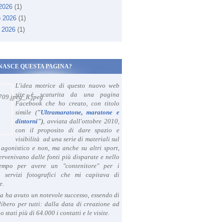
 2026
(1)
o 2026
(1)
 2026
(1)
NASCE QUESTA PAGINA?
L'idea motrice di questo nuovo web
site è scaturita da una pagina
Facebook che ho creato, con titolo
simile (
"
Ultramaratone, maratone e
dintorni
")
, avviata dall'ottobre 2010,
con il proposito di dare spazio e
visibilità ad una serie di materiali sul
agonistico e non, ma anche su altri sport,
ervenivano dalle fonti più disparate e nello
tempo per avere un "contenitore" per i
i servizi fotografici che mi capitava di
e.
a ha avuto un notevole successo, essendo di
libero per tutti: dalla data di creazione ad
o stati più di 64.000 i contatti e le visite.