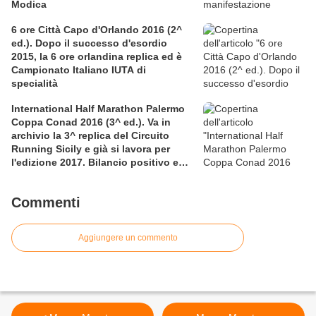
Modica
6 ore Città Capo d'Orlando 2016 (2^
ed.). Dopo il successo d'esordio
2015, la 6 ore orlandina replica ed è
Campionato Italiano IUTA di
specialità
International Half Marathon Palermo
Coppa Conad 2016 (3^ ed.). Va in
archivio la 3^ replica del Circuito
Running Sicily e già si lavora per
l'edizione 2017. Bilancio positivo e
rettificata in extremis la graduatoria
maschile a squadre
Commenti
Aggiungere un commento