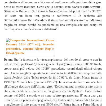
convinzione di essere un atleta ormai seniores e nella gestione della gara.
Sento di essere maturato. Certo che là davanti sono davvero extra-terrestri”.
Gianmarco Buttazzo (Atl. Casone Noceto) entra nei primi dieci in 30’32”:
“E’ stato un buon test, punto a confermare il 16 febbraio alla
Giulietta&Romeo Half Marathon il titolo italiano di maratonina. Mi trovo
meglio su strada perché ho problemi ad una caviglia che nei campi mi
debilita parecchio. Però sono soddisfatto”.
Donne.
Era la favorita e la vicecampionessa del mondo di cross e non ha
deluso. L’etiope Hiwot Ayalew segna nei 3 giri (6km), un super 18’59” finale,
crono assai più veloce del 19’26” precedente record degli ultimi cinque
anni. Un meraviglioso quartetto si è scatenato fin dall’inizio composto dalla
stessa Ayalew, dalla Teferi (seconda in 19’06”), da Linet Masai (terza in
19’09”) e Mimi Belete (quarta in 19’17”) che si sono studiate e rincorse fino
all’allungo decisivo dell’ultimo giro. “Dedico questa vittoria a mio marito
che è un maratoneta –ha detto a fine gara la 23enne Ayalew – Ho iniziato a
correre nel 2009 a scuola e mi sono subito appassionata. E’ stata una gara
difficile, su un percorso impegnativo, con tante curve e saliscendi. Ora punto
a migliorare il mio primato sui 3000 siepi”. Prima italiana Fatna Maraoui