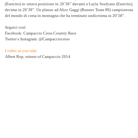
(Esercito) in ottava posizione in 20’36” davanti a Layla Soufyane (Esercito),
decima in 20’39”. Un plauso ad Alice Gaggi (Runner Team 99) campionessa
del mondo di corsa in montagna che ha terminato undicesima in 20’58”.
Seguici così:
Facebook: Campaccio Cross Country Race
Twitter e Instagram: @Campacciocross
I video su you tube
Albert Rop, winner of Campaccio 2014