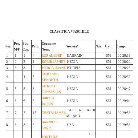
CLASSIFICA MASCHILE
Pos.
Pos.
Cognome
Pos.
Pett.
Societa'
Naz.
Cat.
Tempo
M/F
Cat.
Nome
1
1
1
4
ROP ALBERT
BAHRAIN
SM
00:28:19
2
2
2
1
KORIR JAPHET
KENIA
SM
00:28:22
3
3
3
2
MERGA IMANE
ETIOPIA
SM
00:28:25
KIPKEMOI
4
4
4
5
KENIA
SM
00:28:30
KENNETH
KIPRUTO
5
5
5
3
KENIA
SM
00:28:47
CONSESLUS
BIRECH
6
6
6
6
KENIA
SM
00:29:04
JAIRUS
ATL. RICCARDI
7
7
7
17
CHATBI JAMEL
SM
00:29:53
MILANO
BARNICLE
8
8
8
8
USA
SM
00:29:53
CHRIS
C.S.
FONTANA