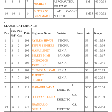
9
9
9
7
AERONAUTICA
SM
00:30:04
MICHELE
MILITARE
BUTTAZZO
ATL. CASONE
10
10
1
14
SM35
00:30:32
GIAN MARCO
NOCETO
CLASSIFICA FEMMINILE
Pos.
Pos.
Pos.
Pett.
Cognome Nome
Societa'
Naz.
Cat.
Tempo
M/F
Cat.
1
1
1
201
AYELEW HIWOT
ETIOPIA
SF
00:18:59
2
2
2
207
TEFERI SENBERE
ETIOPIA
SF
00:19:06
3
3
3
203
MASAI LINET
KENIA
SF
00:19:09
4
4
4
205
BELETE MIMI
BAHRAIN
SF
00:19:17
CHEPKOECH
5
5
5
206
KENIA
SF
00:19:41
JOSPEHINE
6
6
6
202
CHEMOS MILCAH
KENIA
SF
00:20:23
JEPKOECH
7
7
7
208
KENIA
SF
00:20:34
CORRETI
C.S.
8
8
1
217
MARAOUI FATNA
SF35
00:20:36
ESERCITO
C.S.
9
9
8
214
SOUFYANE LAILA
SF
00:20:39
ESERCITO
FRANCARIO
C.S.
10
10
9
277
SF
00:20:43
GIULIA
ESERCITO