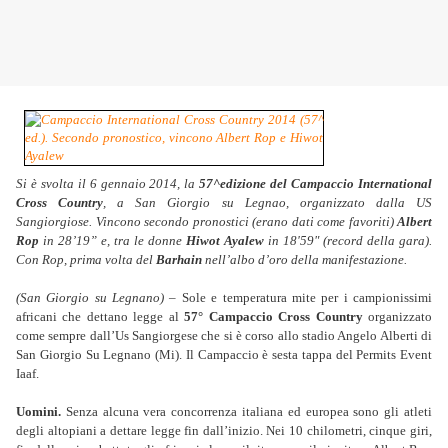
Si è svolta il 6 gennaio 2014, la
57^edizione del Campaccio International
Cross Country
, a San Giorgio su Legnao, organizzato dalla US
Sangiorgiose. Vincono secondo pronostici (erano dati come favoriti)
Albert
Rop
in 28’19” e, tra le donne
Hiwot Ayalew
in 18'59" (record della gara).
Con Rop, prima volta del
Barhain
nell’albo d’oro della manifestazione.
(San Giorgio su Legnano)
– Sole e temperatura mite per i campionissimi
africani che dettano legge al
57° Campaccio Cross Country
organizzato
come sempre dall’Us Sangiorgese che si è corso allo stadio Angelo Alberti di
San Giorgio Su Legnano (Mi). Il Campaccio è sesta tappa del Permits Event
Iaaf.
Uomini.
Senza alcuna vera concorrenza italiana ed europea sono gli atleti
degli altopiani a dettare legge fin dall’inizio. Nei 10 chilometri, cinque giri,