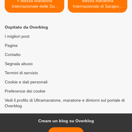
< Mezza Maratona
Mezza Maratona
Internazionale delle Due
Internazionale di Sarajevo.
Perle 2014 (9^
Si svolse nel giugno del
ed.).Proseguono le adesioni
1997 per portare un
per quella che sarà un
messaggio di pace >
Ospitato da Overblog
grande evento
I migliori post
Pagine
Contatto
Segnala abuso
Termini di servizio
Cookie e dati personali
Preferenze dei cookie
Vedi il profilo di Ultramaratone, maratone e dintorni sul portale di
Overblog
Creare un blog su Overblog