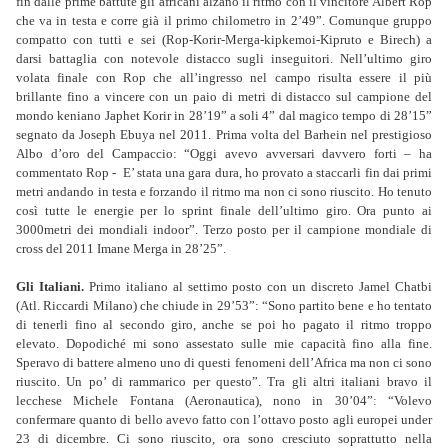
fin dalle prime battute gli africani alzano il ritmo con il vincitore Albert Rop
che va in testa e corre già il primo chilometro in 2’49”. Comunque gruppo
compatto con tutti e sei (Rop-Korir-Merga-kipkemoi-
Kipruto e Birech) a
darsi battaglia con notevole distacco sugli inseguitori. Nell’ultimo giro
volata finale con Rop che all’ingresso nel campo risulta essere il più
brillante fino a vincere con un paio di metri di distacco sul campione del
mondo keniano Japhet Korir in 28’19” a soli 4” dal magico tempo di 28’15”
segnato da Joseph Ebuya nel 2011. Prima volta del Barhein nel prestigioso
Albo d’oro del Campaccio: “Oggi avevo avversari davvero forti – ha
commentato Rop - E’ stata una gara dura, ho provato a staccarli fin dai primi
metri andando in testa e forzando il ritmo ma non ci sono riuscito. Ho tenuto
così tutte le energie per lo sprint finale dell’ultimo giro. Ora punto ai
3000metri dei mondiali indoor”. Terzo posto per il campione mondiale di
cross del 2011 Imane Merga in 28’25”.
Gli Italiani.
Primo italiano al settimo posto con un discreto Jamel Chatbi
(Atl. Riccardi Milano) che chiude in 29’53”: “Sono partito bene e ho tentato
di tenerli fino al secondo giro, anche se poi ho pagato il ritmo troppo
elevato. Dopodiché mi sono assestato sulle mie capacità fino alla fine.
Speravo di battere almeno uno di questi fenomeni dell’Africa ma non ci sono
riuscito. Un po’ di rammarico per questo”. Tra gli altri italiani bravo il
lecchese Michele Fontana (Aeronautica), nono in 30’04”: “Volevo
confermare quanto di bello avevo fatto con l’ottavo posto agli europei under
23 di dicembre. Ci sono riuscito, ora sono cresciuto soprattutto nella