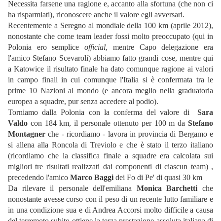
Necessita farsene una ragione e, accanto alla sfortuna (che non ci
ha risparmiati), riconoscere anche il valore egli avversari.
Recentemente a Seregno al mondiale della 100 km (aprile 2012),
nonostante che come team leader fossi molto preoccupato (qui in
Polonia ero semplice
official
, mentre Capo delegazione era
l'amico Stefano Scevaroli) abbiamo fatto grandi cose, mentre qui
a Katowice il risultato finale ha dato comunque ragione ai valori
in campo finali in cui comunque l'Italia si è confermata tra le
prime 10 Nazioni al mondo (e ancora meglio nella graduatoria
europea a squadre, pur senza accedere al podio).
Torniamo dalla Polonia con la conferma del valore di
Sara
Valdo
con 184 km, il personale ottenuto per 100 m da
Stefano
Montagner
che - ricordiamo - lavora in provincia di Bergamo e
si allena alla Roncola di Treviolo e che è stato il terzo italiano
(ricordiamo che la classifica finale a squadre era calcolata sui
migliori tre risultati realizzati dai componenti di ciascun team) ,
precedendo l'amico
Marco Baggi
dei Fo di Pe' di quasi 30 km
Da rilevare il personale dell'emiliana
Monica Barchetti
che
nonostante avesse corso con il peso di un recente lutto familiare e
in una condizione sua e di Andrea Accorsi molto difficile a causa
del terremoto subito ottiene la terza prestazione assoluta italiana di