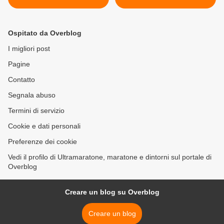
di una edizione che si
Castelbuono (87^ ed.). Allo
annuncia ricca di eventi e
start, a Piazza Margherita di
affollata: valida per
Castelbuono, anche il
Ospitato da Overblog
l'assegnazione del titolo
kenyano Ezechiel Kemboi >
master di specialità
I migliori post
Pagine
Contatto
Segnala abuso
Termini di servizio
Cookie e dati personali
Preferenze dei cookie
Vedi il profilo di Ultramaratone, maratone e dintorni sul portale di
Overblog
Creare un blog su Overblog
Creare un blog