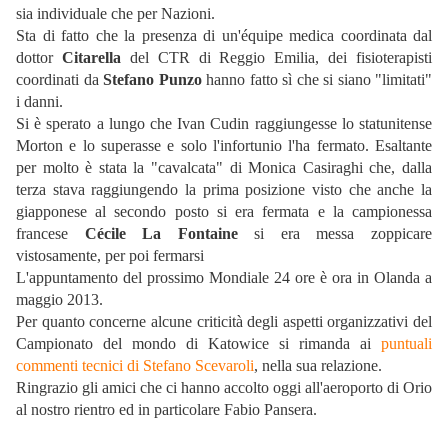
sia individuale che per Nazioni.
Sta di fatto che la presenza di un'équipe medica coordinata dal
dottor
Citarella
del CTR di Reggio Emilia, dei fisioterapisti
coordinati da
Stefano Punzo
hanno fatto sì che si siano "limitati"
i danni.
Si è sperato a lungo che Ivan Cudin raggiungesse lo statunitense
Morton e lo superasse e solo l'infortunio l'ha fermato. Esaltante
per molto è stata la "cavalcata" di Monica Casiraghi che, dalla
terza stava raggiungendo la prima posizione visto che anche la
giapponese al secondo posto si era fermata e la campionessa
francese
Cécile La Fontaine
si era messa zoppicare
vistosamente, per poi fermarsi
L'appuntamento del prossimo Mondiale 24 ore è ora in Olanda a
maggio 2013.
Per quanto concerne alcune criticità degli aspetti organizzativi del
Campionato del mondo di Katowice si rimanda ai
puntuali
commenti tecnici di Stefano Scevaroli
, nella sua relazione.
Ringrazio gli amici che ci hanno accolto oggi all'aeroporto di Orio
al nostro rientro ed in particolare Fabio Pansera.