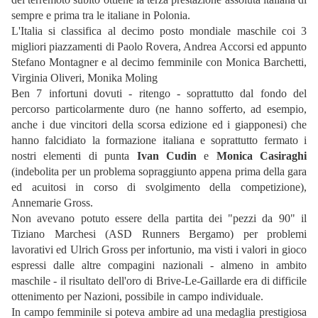
sempre e prima tra le italiane in Polonia.
L'Italia si classifica al decimo posto mondiale maschile coi 3
migliori piazzamenti di Paolo Rovera, Andrea Accorsi ed appunto
Stefano Montagner e al decimo femminile con Monica Barchetti,
Virginia Oliveri, Monika Moling
Ben 7 infortuni dovuti - ritengo - soprattutto dal fondo del
percorso particolarmente duro (ne hanno sofferto, ad esempio,
anche i due vincitori della scorsa edizione ed i giapponesi) che
hanno falcidiato la formazione italiana e soprattutto fermato i
nostri elementi di punta
Ivan Cudin
e
Monica Casiraghi
(indebolita per un problema sopraggiunto appena prima della gara
ed acuitosi in corso di svolgimento della competizione),
Annemarie Gross.
Non avevano potuto essere della partita dei "pezzi da 90" il
Tiziano Marchesi (ASD Runners Bergamo) per problemi
lavorativi ed Ulrich Gross per infortunio, ma visti i valori in gioco
espressi dalle altre compagini nazionali - almeno in ambito
maschile - il risultato dell'oro di Brive-Le-Gaillarde era di difficile
ottenimento per Nazioni, possibile in campo individuale.
In campo femminile si poteva ambire ad una medaglia prestigiosa