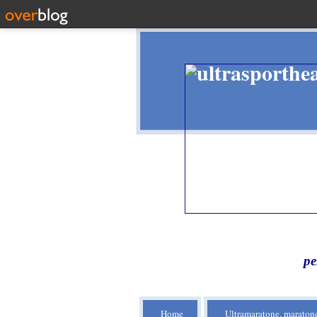
pe
Home
Ultramaratone, maratone