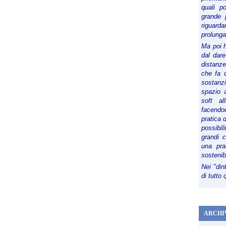
quali p
grande 
riguard
prolunga
Ma poi 
dal dare
distanze,
che fa d
sostanz
spazio 
soft al
facendoc
pratica 
possibi
grandi 
una pra
sostenib
Nei "din
di tutto
ARCHI