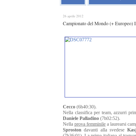
26 aprile 2012
Campionato del Mondo (+ Europeo) IA
Cecco
(6h40:30).
Nella classifica per team, azzurri pri
Daniele Palladino
(7h02:52).
Nella
prova femminile
a laurearsi cam
Sproston
davanti alla svedese
Kas
(7h36:01). La prima italiana al tragua