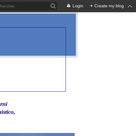
Login
+
Create my blog
rni
istico,