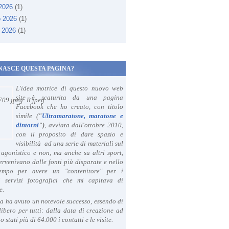
 2026
(1)
o 2026
(1)
 2026
(1)
NASCE QUESTA PAGINA?
L'idea motrice di questo nuovo web
site è scaturita da una pagina
Facebook che ho creato, con titolo
simile (
"
Ultramaratone, maratone e
dintorni
")
, avviata dall'ottobre 2010,
con il proposito di dare spazio e
visibilità ad una serie di materiali sul
agonistico e non, ma anche su altri sport,
ervenivano dalle fonti più disparate e nello
tempo per avere un "contenitore" per i
i servizi fotografici che mi capitava di
e.
a ha avuto un notevole successo, essendo di
libero per tutti: dalla data di creazione ad
o stati più di 64.000 i contatti e le visite.