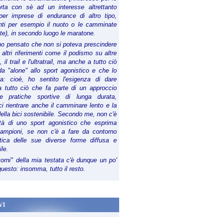
orta con sè ad un interesse altrettanto
per imprese di endurance di altro tipo,
anti per esempio il nuoto o le camminate
te), in secondo luogo le maratone.
ho pensato che non si poteva prescindere
 altri riferimenti come il podismo su altre
 il trail e l'ultratrail, ma anche a tutto ciò
a "alone" allo sport agonistico e che lo
ia: cioè, ho sentito l'esigenza di dare
a tutto ciò che fa parte di un approccio
le pratiche sportive di lunga durata,
i rientrare anche il camminare lento e la
della bici sostenibile. Secondo me, non c'è
lità di uno sport agonistico che esprima
campioni, se non c'è a fare da contorno
tica delle sue diverse forme diffusa e
ile.
torni" della mia testata c'è dunque un po'
 questo: insomma, tutto il resto.
VI