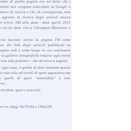
limite di quella pagina era nel fatto che i
tenuti non vengono indicizzati su Google e
 motori di ricerca e che, di conseguenza, non
a agevole la ricerca degli articoli sinora
ti (circa 340 alla data - metà aprile 2011
in cui ho dato vita a Ultrasport Maratone e
.
avia lasciato attiva la pagina FB come
ore dei link degli articoli pubblicati su
agina web e come luogo in cui continuerò
 le gallerie fotografiche relative agli eventi
- non solo podistici - che mi trovo a seguire.
in ogni caso, è quella di dare massimo spazio
ità non solo ad eventi di sport agonistico ma
 quelli di sport "sostenibile" e non
vo...
rriculum: sport e non solo