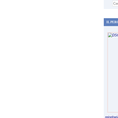
IL PER
priorita