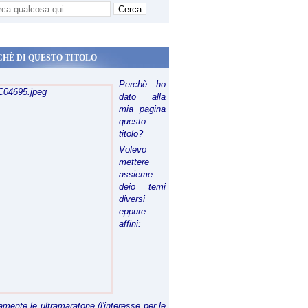
CHÈ DI QUESTO TITOLO
Perchè ho
dato alla
mia pagina
questo
titolo?
Volevo
mettere
assieme
deio temi
diversi
eppure
affini:
riamente le ultramaratone (l'interesse per le