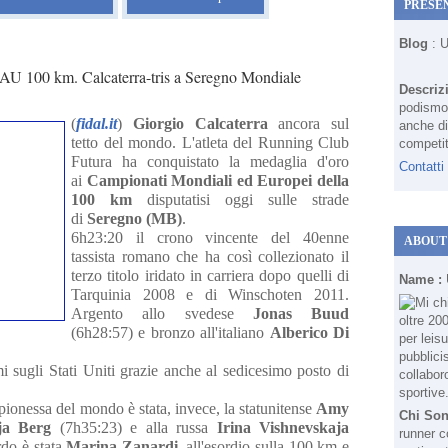
PRESE
Blog
: 
U 100 km. Calcaterra-tris a Seregno Mondiale
Descriz
podismo 
(
fidal.it
)
Giorgio Calcaterra
ancora sul
anche di
tetto del mondo. L'atleta del Running Club
competit
Futura ha conquistato la medaglia d'oro
Contatti
ai
Campionati Mondiali ed Europei della
100 km
disputatisi oggi sulle strade
di
Seregno (MB)
.
6h23:20 il crono vincente del 40enne
ABOUT
tassista romano che ha così collezionato il
terzo titolo iridato in carriera dopo quelli di
Name :
Tarquinia 2008 e di Winschoten 2011.
Argento allo svedese
Jonas Buud
(6h28:57) e bronzo all'italiano
Alberico Di
mi sugli Stati Uniti grazie anche al sedicesimo posto di
pionessa del mondo è stata, invece, la statunitense
Amy
Chi So
ja Berg
(7h35:23) e alla russa
Irina Vishnevskaja
runner c
rdo è stata
Marina Zanardi
, all'esordio sulla 100 km e