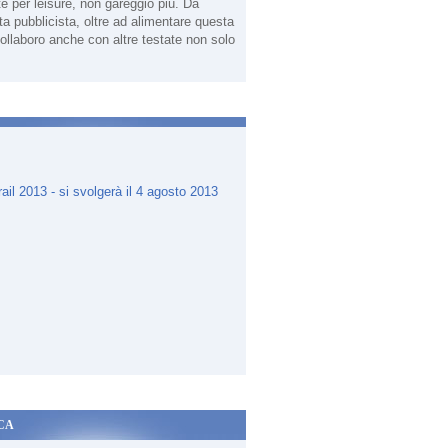
te per leisure, non gareggio più. Da
sta pubblicista, oltre ad alimentare questa
ollaboro anche con altre testate non solo
.
CA