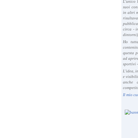
L'unico 
suoi con
in altri
risultav
pubblica
circa - 
dintorni)
Ho tutt
contenit
questa p
ad aprire
sportivi 
L'idea, 
e visibil
anche a
competiti
Il mio cu