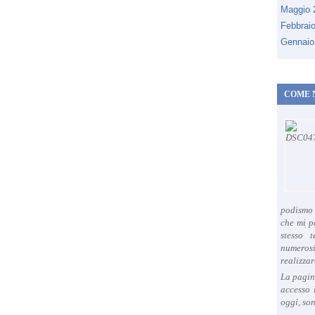
Maggio
Febbrai
Gennaio
COME 
podismo 
che mi p
stesso 
numeros
realizzar
La pagin
accesso 
oggi, son