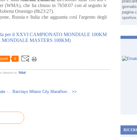
pratican
ter (WMA), che ha chiuso in 7h58:07 con al seguito le
giornali
Roberta Orsenigo (8h23:27).
pagina c
ne, Russia e Italia che agguanta così l'argento degli
sportive
 (valida per il XXVI CAMPIONATO MONDIALE 100KM
E MONDIALE MASTERS 100KM)
post
0
fidal
e dintorni
in
le -...
Barclays Milano City Marathon... >>
RICER