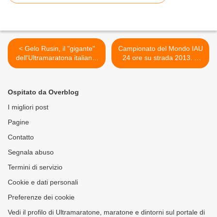
< Gelo Rusin, il "gigante"
Campionato del Mondo IAU
dell'Ultramaratona italiana:
24 ore su strada 2013. A
"Ma sono solo un
Steenbergen (Olanda) si
appassionato". Appunto!
svolgerà alla vigilia la 4^
Conferenza medica
Ospitato da Overblog
promossa dalla IAU >
I migliori post
Pagine
Contatto
Segnala abuso
Termini di servizio
Cookie e dati personali
Preferenze dei cookie
Vedi il profilo di Ultramaratone, maratone e dintorni sul portale di