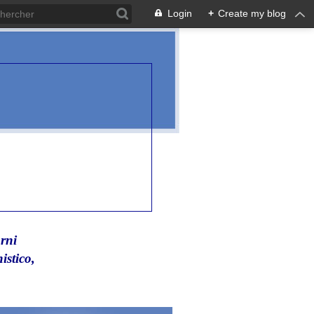
Login
+
Create my blog
rni
istico,