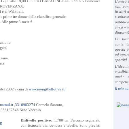
lle 17,00 alle 19,00 UFFICIO GARA LINGUAGLOSSA
o Domenica
L'unico 
NO PROVENZANA;
suoi con
l e al Walktrail.
in altri
le prime tre donne della classifica generale.
risultav
. Alle prime 3 società.
pubblica
circa - 
dintorni)
Ho tutt
tazione
contenit
 gara
questa p
ad aprire
nzana
sportivi 
ara
L'idea, 
e visibil
anche a
competiti
Il mio cu
 del 2002 a cura di
www.mongibellotrek.it/
atrail.it
,
3316983274
Carmelo Santoro,
 3356137546 Nino Vecchio.
Dislivello positivo
: 1.780 m. Percorso segnalato
con fettuccia bianco-rossa e tabelle. Sono previsti