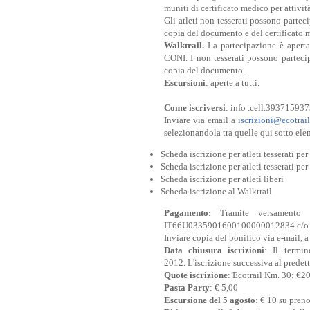
muniti di certificato medico per attivit
Gli atleti non tesserati possono partec
copia del documento e del certificato m
Walktrail.
La partecipazione è aperta 
CONI. I non tesserati possono parteci
copia del documento.
Escursioni
: aperte a tutti.
Come iscriversi
: info .cell.393715937
Inviare via email a
iscrizioni@ecotrails
selezionandola tra quelle qui sotto ele
Scheda iscrizione per atleti tesserati per
Scheda iscrizione per atleti tesserati p
Scheda iscrizione per atleti liberi
Scheda iscrizione al Walktrail
Pagamento:
Tramite versamento s
IT66U0335901600100000012834 c/o 
Inviare copia del bonifico via e-mail, 
Data chiusura iscrizioni
: Il termin
2012.
L'iscrizione successiva al predet
Quote iscrizione
: Ecotrail Km. 30: €2
Pasta Party
: € 5,00
Escursione del 5 agosto:
€ 10 su pren