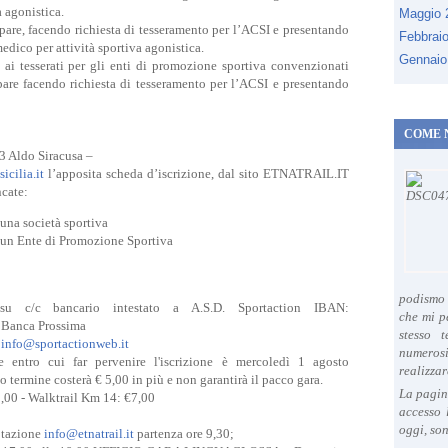
à agonistica.
Maggio
ipare, facendo richiesta di tesseramento per l’ACSI e presentando
Febbrai
edico per attività sportiva agonistica.
Gennaio
ai tesserati per gli enti di promozione sportiva convenzionati
pare facendo richiesta di tesseramento per l’ACSI e presentando
COME 
3 Aldo Siracusa –
icilia.it
l’apposita scheda d’iscrizione, dal sito ETNATRAIL.IT
ncate:
 una società sportiva
er un Ente di Promozione Sportiva
podismo 
u c/c bancario intestato a A.S.D. Sportaction IBAN:
che mi p
Banca Prossima
stesso 
a
info@sportactionweb.it
numeros
e entro cui far pervenire l'iscrizione è mercoledì 1 agosto
realizzar
to termine costerà € 5,00 in più e non garantirà il pacco gara.
La pagin
0,00 - Walktrail Km 14: €7,00
accesso 
oggi, son
otazione
info@etnatrail.it
partenza ore 9,30;