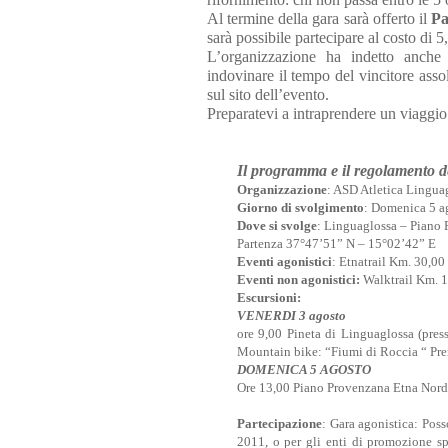
Al termine della gara sarà offerto il
Pa
sarà possibile partecipare al costo di 5
L’organizzazione ha indetto anche
indovinare il tempo del vincitore asso
sul sito dell’evento.
Preparatevi a intraprendere un viaggio
Il programma e il regolamento d
Organizzazione
: ASD Atletica Lingua
Giorno di svolgimento
: Domenica 5 a
Dove si svolge
: Linguaglossa – Piano
Partenza 37°47’51” N – 15°02’42” E
Eventi agonistici
: Etnatrail Km. 30,00
Eventi non agonistici:
Walktrail Km. 
Escursioni:
VENERDI 3 agosto
ore 9,00 Pineta di Linguaglossa (pres
Mountain bike: “Fiumi di Roccia “ Pre
DOMENICA 5 AGOSTO
Ore 13,00 Piano Provenzana Etna Nor
Partecipazione
: Gara agonistica: Poss
2011, o per gli enti di promozione s