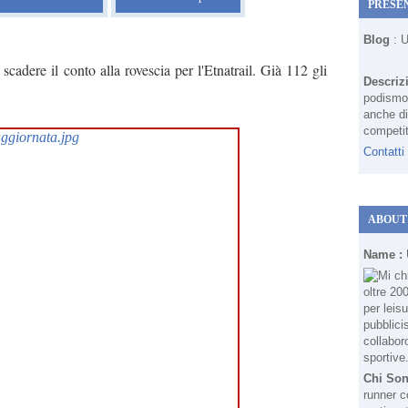
PRESE
Blog
: 
 scadere il conto alla rovescia per l'Etnatrail. Già 112 gli
Descriz
podismo 
anche di
competit
Contatti
ABOUT
Name :
Chi So
runner c