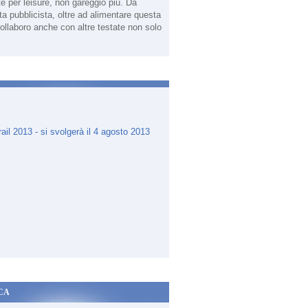
te per leisure, non gareggio più. Da
sta pubblicista, oltre ad alimentare questa
ollaboro anche con altre testate non solo
.
CA