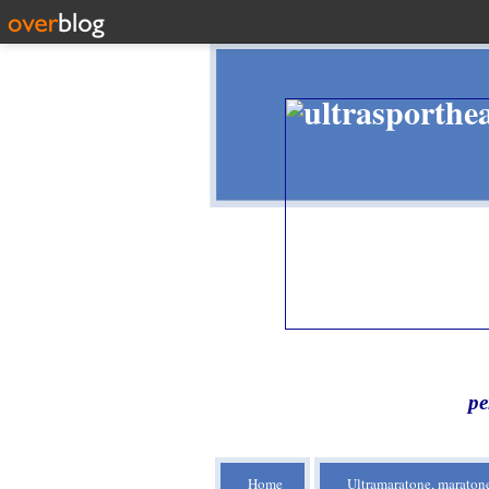
pe
Home
Ultramaratone, maratone