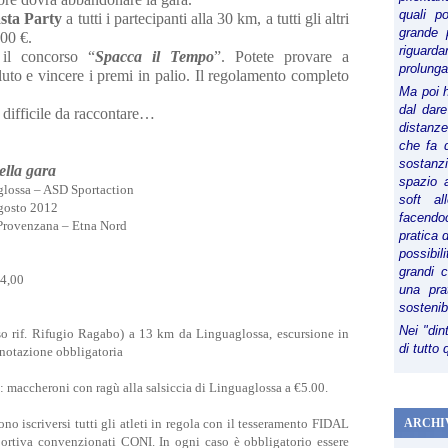
quali p
sta Party
a tutti i partecipanti alla 30 km, a tutti gli altri
grande 
,00 €.
riguard
 il concorso “
Spacca il Tempo
”. Potete provare a
prolunga
luto e vincere i premi in palio. Il regolamento completo
Ma poi 
dal dare
 difficile da raccontare…
distanze,
che fa d
sostanz
ella gara
spazio 
glossa – ASD Sportaction
soft al
gosto 2012
facendoc
 Provenzana – Etna Nord
pratica 
possibi
grandi 
14,00
una pra
sostenib
Nei "din
so rif. Rifugio Ragabo) a 13 km da Linguaglossa, e
scursione in
di tutto
notazione obbligatoria
d:
maccheroni con ragù alla salsiccia di Linguaglossa a €5.00.
ono iscriversi tutti gli atleti in regola con il tesseramento FIDAL
ARCHI
portiva convenzionati CONI. In ogni caso è obbligatorio essere