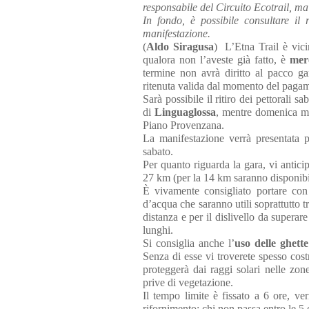
responsabile del Circuito Ecotrail, m
In fondo, è possibile consultare i
manifestazione.
(
Aldo Siragusa
) L’Etna Trail è vicin
qualora non l’aveste già fatto, è
mer
termine non avrà diritto al pacco ga
ritenuta valida dal momento del pagam
Sarà possibile i
l ritiro dei pettorali 
di
Linguaglossa
, mentre domenica mat
Piano Provenzana.
La manifestazione verrà presentata 
sabato.
Per quanto riguarda la gara, vi antici
27 km (per la 14 km saranno disponibil
È vivamente consigliato portare co
d’acqua che saranno utili soprattutto t
distanza e per il dislivello da superare
lunghi.
Si consiglia anche l’
uso delle ghette
Senza di esse vi troverete spesso costr
proteggerà dai raggi solari nelle zon
prive di vegetazione.
Il tempo limite è fissato a 6 ore, v
rifornimento: chi non passa entro le 5