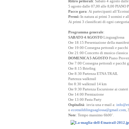
Ritiro pettorali
: Sabato 4 agosto da
5 agosto dalle 07,00 alle 8,00 PIA
Pacco gara
: Ai partecipanti all’Ecotrai
Premi:
In natura ai primi 3 uomini e al
Ai primi 3 classificati di ogni categoria
Programma generale
:
SABATO 4 AGOSTO
Linguaglossa
Ore 18:15 Presentazione della manifes
Ore 19:00 Consegna pettorali e pacchi
Ore 21:00 Concerto di musica classica
DOMENICA 5 AGOSTO
Piano Prove
Ore 7:00 Consegna pettorali e pacchi g
Ore 8:15 Briefing
Ore 8:30 Partenza ETNA TRAIL
Partenza walktrail
0re 8:30 walktrail 14 km
Ore 9:30 Partenza Escursione ai crateri
Ore 14:00 Premiazione
Ore 13:00 Pasta Party
Ospitalità
: invia una e-mail a:
info@etn
o
ecotraildilinguaglossa@gmail.com
,
Note
: Tempo massimo 6h00’.