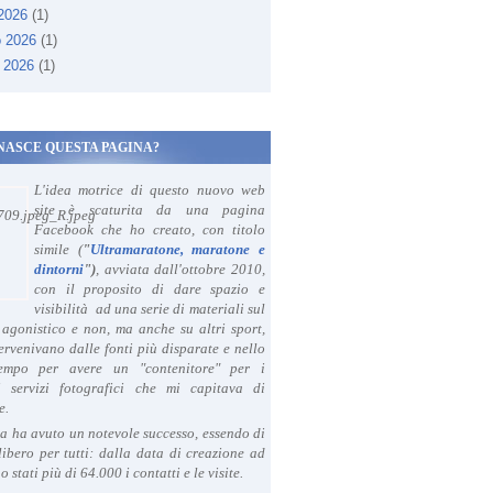
 2026
(1)
o 2026
(1)
 2026
(1)
NASCE QUESTA PAGINA?
L'idea motrice di questo nuovo web
site è scaturita da una pagina
Facebook che ho creato, con titolo
simile (
"
Ultramaratone, maratone e
dintorni
")
, avviata dall'ottobre 2010,
con il proposito di dare spazio e
visibilità ad una serie di materiali sul
agonistico e non, ma anche su altri sport,
ervenivano dalle fonti più disparate e nello
tempo per avere un "contenitore" per i
i servizi fotografici che mi capitava di
e.
a ha avuto un notevole successo, essendo di
libero per tutti: dalla data di creazione ad
o stati più di 64.000 i contatti e le visite.