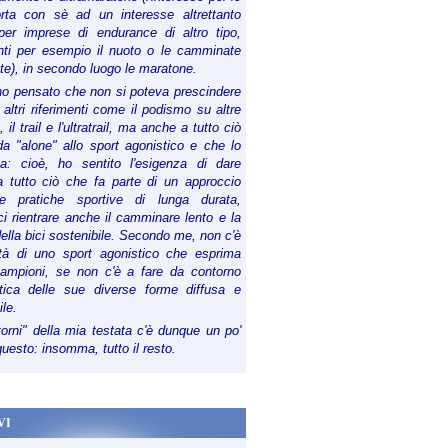
orta con sè ad un interesse altrettanto
per imprese di endurance di altro tipo,
anti per esempio il nuoto o le camminate
te), in secondo luogo le maratone.
ho pensato che non si poteva prescindere
 altri riferimenti come il podismo su altre
 il trail e l'ultratrail, ma anche a tutto ciò
a "alone" allo sport agonistico e che lo
ia: cioè, ho sentito l'esigenza di dare
a tutto ciò che fa parte di un approccio
le pratiche sportive di lunga durata,
i rientrare anche il camminare lento e la
della bici sostenibile. Secondo me, non c'è
lità di uno sport agonistico che esprima
campioni, se non c'è a fare da contorno
tica delle sue diverse forme diffusa e
ile.
torni" della mia testata c'è dunque un po'
 questo: insomma, tutto il resto.
VI