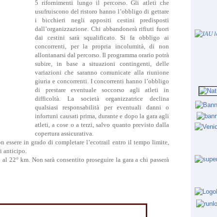
5 rifornimenti lungo il percorso. Gli atleti che
usufruiscono del ristoro hanno l’obbligo di gettare
i bicchieri negli appositi cestini predisposti
dall’organizzazione. Chi abbandonerà rifiuti fuori
dai cestini sarà squalificato. Si fa obbligo ai
concorrenti, per la propria incolumità, di non
allontanarsi dal percorso. Il programma orario potrà
subire, in base a situazioni contingenti, delle
variazioni che saranno comunicate alla riunione
giuria e concorrenti. I concorrenti hanno l’obbligo
di prestare eventuale soccorso agli atleti in
difficoltà. La società organizzatrice declina
qualsiasi responsabilità per eventuali danni o
infortuni causati prima, durante e dopo la gara agli
atleti, a cose o a terzi, salvo quanto previsto dalla
copertura assicurativa.
on essere in grado di completare l’ecotrail entro il tempo limite,
i anticipo.
o al 22° km. Non sarà consentito proseguire la gara a chi passerà