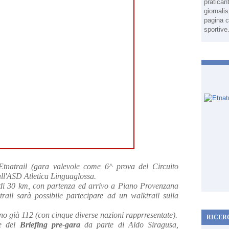
pratican
giornali
pagina c
sportive
'Etnatrail (gara valevole come 6^ prova del Circuito
all'ASD Atletica Linguaglossa.
a di 30 km, con partenza ed arrivo a Piano Provenzana
rail sarà possibile partecipare ad un walktrail sulla
sono già 112 (con cinque diverse nazioni rapprresentate).
RICER
ne del
Briefing pre-gara
da parte di Aldo Siragusa,