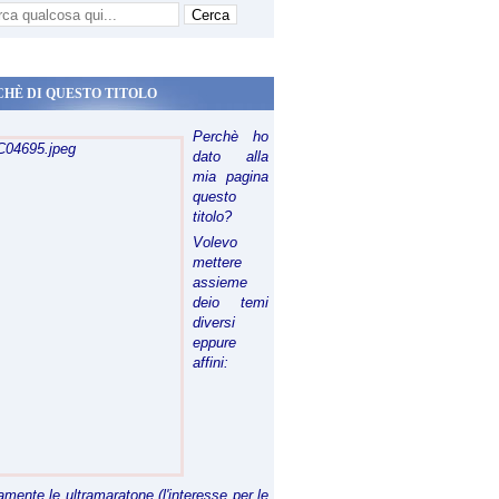
CHÈ DI QUESTO TITOLO
Perchè ho
dato alla
mia pagina
questo
titolo?
Volevo
mettere
assieme
deio temi
diversi
eppure
affini:
riamente le ultramaratone (l'interesse per le