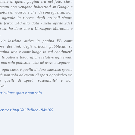
limite di quella pagina era nel fatto che i
tenuti non vengono indicizzati su Google e
 motori di ricerca e che, di conseguenza, non
a agevole la ricerca degli articoli sinora
ti (circa 340 alla data - metà aprile 2011
in cui ho dato vita a Ultrasport Maratone e
.
avia lasciato attiva la pagina FB come
ore dei link degli articoli pubblicati su
agina web e come luogo in cui continuerò
 le gallerie fotografiche relative agli eventi
- non solo podistici - che mi trovo a seguire.
in ogni caso, è quella di dare massimo spazio
ità non solo ad eventi di sport agonistico ma
 quelli di sport "sostenibile" e non
vo...
rriculum: sport e non solo