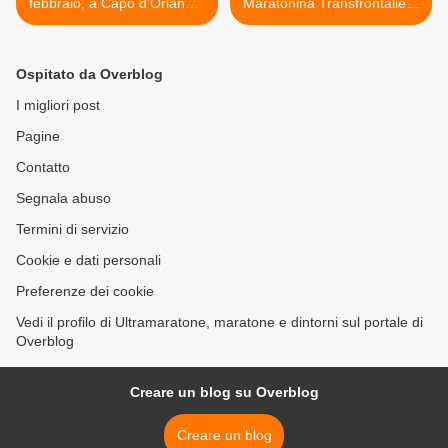
febbraio, a Capo d'Orlando,
Maratonina Transfrontaliera
valevole come Campionato
Città di Gorizia (34^ ed.)
regionale Cross Master e
alla Bavisela (13^ Maratona
1^ prova del Grand Prix
d'Europa), passando per
Ospitato da Overblog
regionale 2012
l'esordiente Kokos Trail >
I migliori post
Pagine
Contatto
Segnala abuso
Termini di servizio
Cookie e dati personali
Preferenze dei cookie
Vedi il profilo di Ultramaratone, maratone e dintorni sul portale di
Overblog
Creare un blog su Overblog
Creare un blog