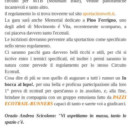
circuito per MTB (Mountain Bike), vedute panoramiche
incantevoli e tanto altro.
il regolamento lo si trova troverete sul sito
sportactionweb.it
.
La gara sarà anche Memorial dedicato a
Pino Ferrigno
, uno
degli atleti di Movimento é Vita, recentemente scomparso, a
cui piaceva davvero tanto l'ecotrail.
Le iscrizioni dovranno pervenire alla sportaction come specificato
nello stesso regolamento.
Ci saranno pacchi gara davvero belli ricchi e utili, per chi si
iscrive entro i termici specificati, ed inoltre i premi saranno in
natura come prevede il regolamento per lo stesso Circuito
Ecotrail.
Cosa dire di più se non quello di augurare a tutti i runner un
In
bocca al lupo!
, per una bella e proficua partecipazione alla loro
1° prova di ecotrail per quest'anno o in assoluto, e, alla fine,
brindare in compagnia con un gruppo entusiasta fatto da
PAZZI
ECOTRAIL-RUNNERS
capaci di tanto e sarete voi a giudicarci.
Orazio Andrea Scicolone: "Vi aspettiamo in massa, tanto lo
spazio c'è.