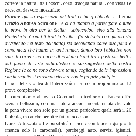
correre in natura , tra i boschi, corsi, d'acqua naturali, con visuali e
paesaggi davvero mozzafiato.
Provare questa esperienza nel trail ci ha gratificati,
- afferma
Orazio Andrea Scicolone -
e ci ha indotto a partecipare a tutte
le prove in giro per la Sicilia, spingendoci sino alla lontana
Pantelleria. Ormai il trail in Sicilia (in sintonia con quanto sta
avvenendo nel resto dell'Italia) sta decollando come disciplina e
come meta che hanno in tanti runner, dando loro l'obiettivo non
solo di correre ma anche di visitare alcuni tra i posti più belli -
dal punto di vista naturalistico e paesaggistico della nostra
Regione (e ce ne sono davvero tanti), cogliendo delle impressioni
che in seguito si vorranno rivivere con le proprie famiglie.
Il trail della Contea di Butera sarà il primo in programma su 12
prove complessive.
Il parco attorno all'invaso Comunelli in territorio di Butera offre
scenari bellissimi, con una natura ancora incontaminata che vale
la pena vivere non solo per un giorno particolare quale sarà il 26
febbraio, ma anche per altre future occasioni.
L'area Attrezzata offre possibilità di picnic con bracieri già pronti
(manca solo la carbonella), parcheggi auto, servizi igienici,