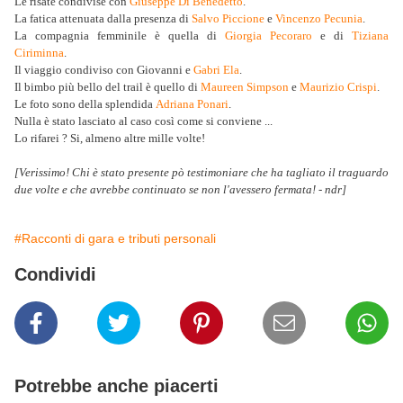
Le risate condivise con
Giuseppe Di Benedetto
.
La fatica attenuata dalla presenza di
Salvo Piccione
e
Vincenzo Pecunia
.
La compagnia femminile è quella di
Giorgia Pecoraro
e di
Tiziana
Ciriminna
.
Il viaggio condiviso con Giovanni e
Gabri Ela
.
Il bimbo più bello del trail è quello di
Maureen Simpson
e
Maurizio Crispi
.
Le foto sono della splendida
Adriana Ponari
.
Nulla è stato lasciato al caso così come si conviene ...
Lo rifarei ? Si, almeno altre mille volte!
[Verissimo! Chi è stato presente pò testimoniare che ha tagliato il traguardo
due volte e che avrebbe continuato se non l'avessero fermata! - ndr]
#Racconti di gara e tributi personali
Condividi
Potrebbe anche piacerti