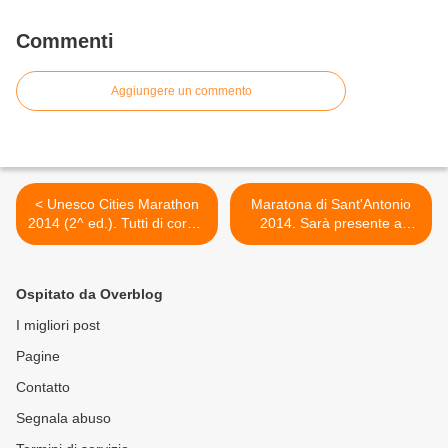
Commenti
Aggiungere un commento
< Unesco Cities Marathon
Maratona di Sant'Antonio
2014 (2^ ed.). Tutti di corsa,
2014. Sarà presente a
aspettando la UNESCO
Venezia dal 24 al 27
Cities Marathon
ottobre. Un simpatico
gadeget a chi si iscriva in
Ospitato da Overblog
quest'occaisone >
I migliori post
Pagine
Contatto
Segnala abuso