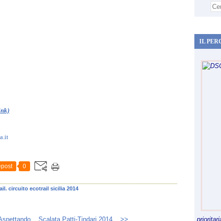
IL PER
ink)
a.it
post
0
rail. circuito ecotrail sicilia 2014
Aspettando...
Scalata Patti-Tindari 2014... >>
priorita