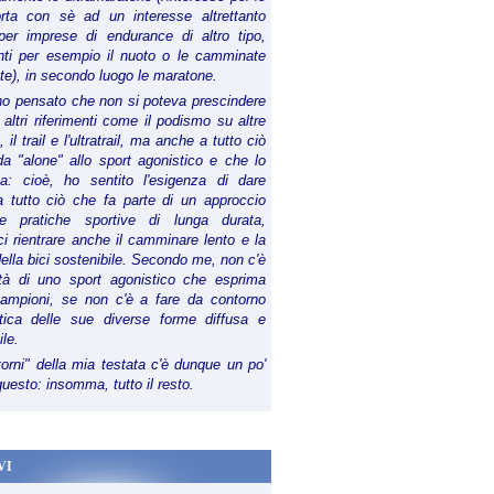
orta con sè ad un interesse altrettanto
per imprese di endurance di altro tipo,
anti per esempio il nuoto o le camminate
te), in secondo luogo le maratone.
ho pensato che non si poteva prescindere
 altri riferimenti come il podismo su altre
 il trail e l'ultratrail, ma anche a tutto ciò
a "alone" allo sport agonistico e che lo
ia: cioè, ho sentito l'esigenza di dare
a tutto ciò che fa parte di un approccio
le pratiche sportive di lunga durata,
i rientrare anche il camminare lento e la
della bici sostenibile. Secondo me, non c'è
lità di uno sport agonistico che esprima
campioni, se non c'è a fare da contorno
tica delle sue diverse forme diffusa e
ile.
torni" della mia testata c'è dunque un po'
 questo: insomma, tutto il resto.
VI