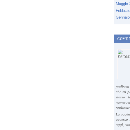
Maggio
Febbrai
Gennaio
COME 
podismo 
che mi p
stesso 
numeros
realizzar
La pagin
accesso 
oggi, son