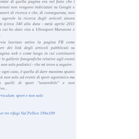
limite di quella pagina era nel fatto che i
tenuti non vengono indicizzati su Google e
 motori di ricerca e che, di conseguenza, non
a agevole la ricerca degli articoli sinora
ti (circa 340 alla data - metà aprile 2011
in cui ho dato vita a Ultrasport Maratone e
.
avia lasciato attiva la pagina FB come
ore dei link degli articoli pubblicati su
agina web e come luogo in cui continuerò
 le gallerie fotografiche relative agli eventi
- non solo podistici - che mi trovo a seguire.
in ogni caso, è quella di dare massimo spazio
ità non solo ad eventi di sport agonistico ma
 quelli di sport "sostenibile" e non
vo...
rriculum: sport e non solo