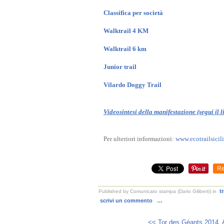
Classifica per società
Walktrail 4 KM
Walktrail 6 km
Junior trail
Vilardo Doggy Trail
Videosintesi della manifestazione (segui il l
Per ulteriori informazioni:
www.ecotrailsicili
Re
t
Published by Comunicato stampa (Dario Giliberti)
in
scrivi un commento
…
<< Tor des Géants 2014. 