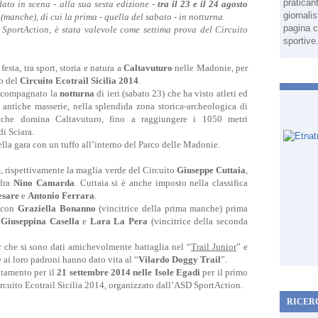
pratican
dato in scena - alla sua sesta edizione -
tra il 23 e il 24 agosto
giornali
(manche), di cui la prima - quella del sabato - in notturna.
pagina c
SportAction, è stata valevole come settima prova del Circuito
sportive
esta, tra sport, storia e natura a
Caltavuturo
nelle Madonie, per
o del
Circuito Ecotrail Sicilia 2014
.
accompagnato la
notturna
di ieri (sabato 23) che ha visto atleti ed
e antiche masserie, nella splendida zona storica-archeologica di
o che domina Caltavuturo, fino a raggiungere i 1050 metri
di Sciara.
lla gara con un tuffo all’interno del Parco delle Madonie.
, rispettivamente la maglia verde del Circuito
Giuseppe Cuttaia
,
adra
Nino Camarda
. Cuttaia si è anche imposto nella classifica
esare
e
Antonio Ferrara
.
l con
Graziella Bonanno
(vincitrice della prima manche) prima
a
Giuseppina Casella
e
Lara La Pera
(vincitrice della seconda
er che si sono dati amichevolmente battaglia nel “
Trail Junior
” e
 ai loro padroni hanno dato vita al “
Vilardo Doggy Trail
”.
ntamento per il
21 settembre 2014 nelle Isole Egadi
per il primo
Circuito Ecotrail Sicilia 2014, organizzato dall’ASD SportAction.
RICER