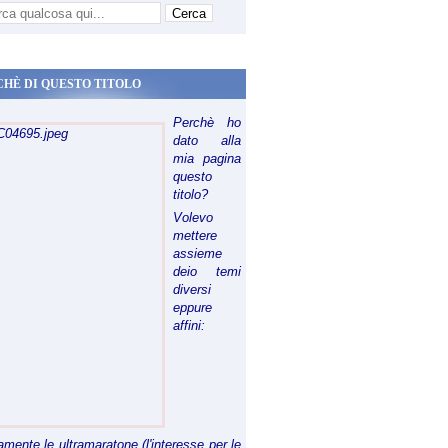
CHÈ DI QUESTO TITOLO
Perchè ho
dato alla
mia pagina
questo
titolo?
Volevo
mettere
assieme
deio temi
diversi
eppure
affini:
riamente le ultramaratone (l'interesse per le