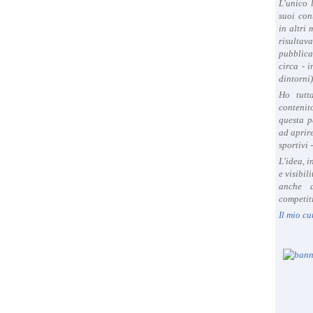
L'unico 
suoi con
in altri
risultav
pubblica
circa - 
dintorni)
Ho tutt
contenit
questa p
ad aprire
sportivi 
L'idea, 
e visibil
anche a
competiti
Il mio cu