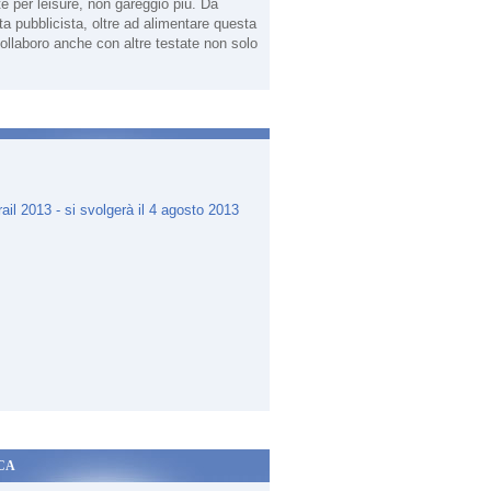
te per leisure, non gareggio più. Da
sta pubblicista, oltre ad alimentare questa
ollaboro anche con altre testate non solo
.
CA