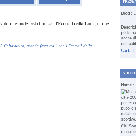
PRESE
Blog
: 
vuturo, grande festa trail con l'Ecotrail della Luna, in due
Descriz
podismo 
anche di
competit
Contatti
ABOUT
Name :
Chi So
runner c