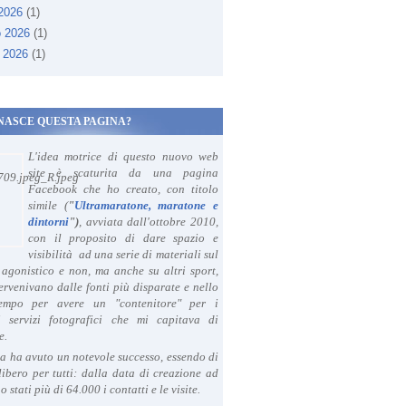
 2026
(1)
o 2026
(1)
 2026
(1)
NASCE QUESTA PAGINA?
L'idea motrice di questo nuovo web
site è scaturita da una pagina
Facebook che ho creato, con titolo
simile (
"
Ultramaratone, maratone e
dintorni
")
, avviata dall'ottobre 2010,
con il proposito di dare spazio e
visibilità ad una serie di materiali sul
agonistico e non, ma anche su altri sport,
ervenivano dalle fonti più disparate e nello
tempo per avere un "contenitore" per i
i servizi fotografici che mi capitava di
e.
a ha avuto un notevole successo, essendo di
libero per tutti: dalla data di creazione ad
o stati più di 64.000 i contatti e le visite.