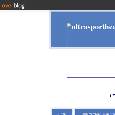
pe
Home
Ultramaratone, maratone