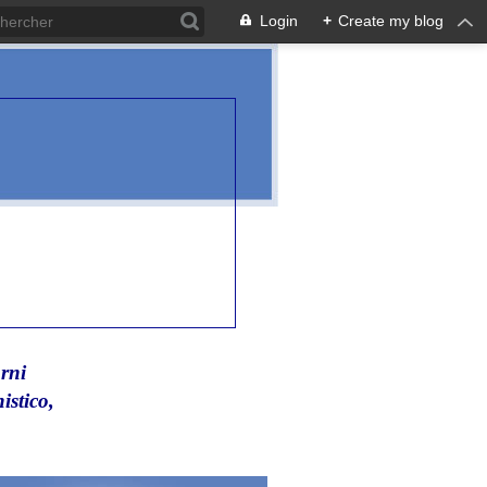
Login
+
Create my blog
rni
istico,