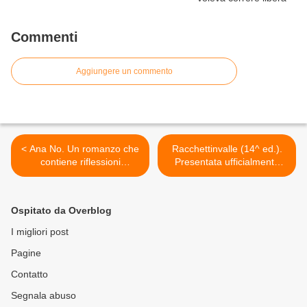
Commenti
Aggiungere un commento
< Ana No. Un romanzo che
Racchettinvalle (14^ ed.).
contiene riflessioni
Presentata ufficialmente
fondamentali per i praticanti
l'edizione 2014: un
dell'erranza
appuntamento d'obbligo per
runner e sci-fondisti in un
Ospitato da Overblog
connubio sperimentato tra
Turin Marathon e Sestriere
I migliori post
>
Pagine
Contatto
Segnala abuso