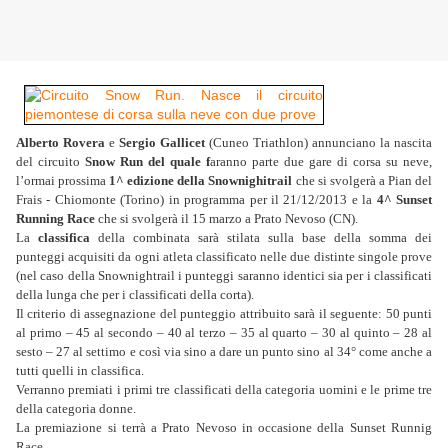
Alberto Rovera
e
Sergio Gallicet
(Cuneo Triathlon) annunciano la nascita
del circuito
Snow Run del quale f
aranno parte due gare di corsa su neve,
l’ormai prossima
1^ edizione della Snownighitrail
che si svolgerà a Pian del
Frais - Chiomonte (Torino) in programma per il 21/12/2013 e la
4^ Sunset
Running Race
che si svolgerà il 15 marzo a Prato Nevoso (CN).
La
classifica
della combinata sarà stilata sulla base della somma dei
punteggi acquisiti da ogni atleta classificato nelle due distinte singole prove
(nel caso della Snownightrail i punteggi saranno identici sia per i classificati
della lunga che per i classificati della corta).
Il criterio di assegnazione del punteggio attribuito sarà il seguente:
50 punti
al primo – 45 al secondo – 40 al terzo – 35 al quarto – 30 al quinto – 28 al
sesto – 27 al settimo e così via sino a dare un punto sino al 34° come anche a
tutti quelli in classifica.
Verranno premiati i primi tre classificati della categoria uomini e le prime tre
della categoria donne.
La premiazione si terrà a Prato Nevoso in occasione della Sunset Runnig
Race.