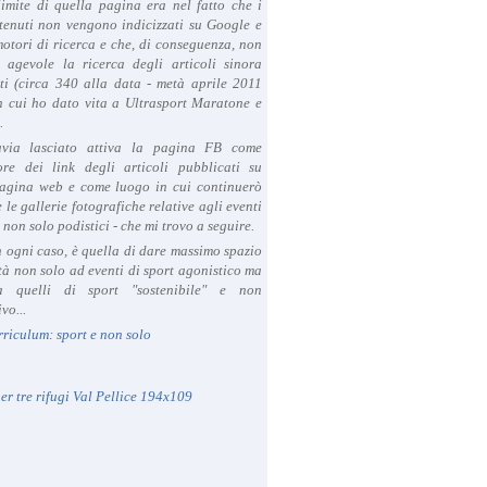
limite di quella pagina era nel fatto che i
tenuti non vengono indicizzati su Google e
 motori di ricerca e che, di conseguenza, non
a agevole la ricerca degli articoli sinora
ti (circa 340 alla data - metà aprile 2011
in cui ho dato vita a Ultrasport Maratone e
.
avia lasciato attiva la pagina FB come
ore dei link degli articoli pubblicati su
agina web e come luogo in cui continuerò
 le gallerie fotografiche relative agli eventi
- non solo podistici - che mi trovo a seguire.
in ogni caso, è quella di dare massimo spazio
ità non solo ad eventi di sport agonistico ma
 quelli di sport "sostenibile" e non
vo...
rriculum: sport e non solo