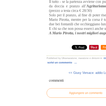
Il tutto - se la partenza avviene con p
da doccia e pranzo all’
Agriturism
(prezzo a testa circa € 28/30)
Solo per il pranzo, al fine di poter ris
Mario Pirotta, mentre per la corsa è tut
due bei fontanili che occhieggiano lun
E chi sa che non possa esserci anche un 
A Mario Pirotta, i nostri migliori aug
Re
c
Published by Ultramaratone, maratone e dintorni
in
scrivi un commento
…
<< Giusy Versace: addio L
commenti
Aggiungere un commento