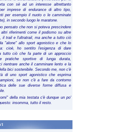
orta con sè ad un interesse altrettanto
per imprese di endurance di altro tipo,
anti per esempio il nuoto o le camminate
te), in secondo luogo le maratone.
ho pensato che non si poteva prescindere
 altri riferimenti come il podismo su altre
 il trail e l'ultratrail, ma anche a tutto ciò
a "alone" allo sport agonistico e che lo
ia: cioè, ho sentito l'esigenza di dare
a tutto ciò che fa parte di un approccio
le pratiche sportive di lunga durata,
i rientrare anche il camminare lento e la
della bici sostenibile. Secondo me, non c'è
lità di uno sport agonistico che esprima
campioni, se non c'è a fare da contorno
tica delle sue diverse forme diffusa e
ile.
torni" della mia testata c'è dunque un po'
 questo: insomma, tutto il resto.
VI