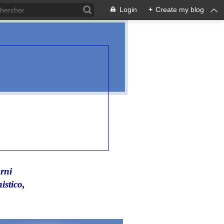
Login
+
Create my blog
rni
istico,