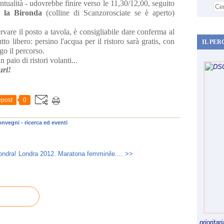
untualità - udovrebbe finire verso le 11,30/12,00, seguito
o la Bironda
(colline di Scanzorosciate se è aperto)
ervare il posto a tavola, è consigliabile dare conferma al
to libero: persino l'acqua per il ristoro sarà gratis, con
IL PER
go il percorso.
paio di ristori volanti...
uri!
post
0
onvegni - ricerca ed eventi
ondra!
Londra 2012. Maratona femminile.... >>
priorita