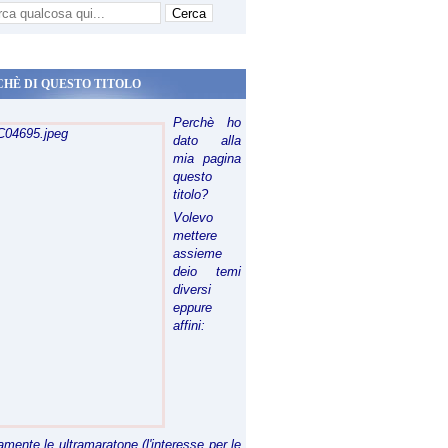
CHÈ DI QUESTO TITOLO
Perchè ho
dato alla
mia pagina
questo
titolo?
Volevo
mettere
assieme
deio temi
diversi
eppure
affini:
riamente le ultramaratone (l'interesse per le