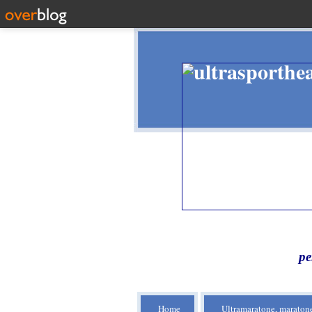
pe
Home
Ultramaratone, maratone