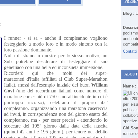
PRESE
Blog
: 
r
Descriz
podismo 
I runner - si sa - anche il compleanno vogliono
anche di
festeggiarlo a modo loro e in modo sintono con la
competit
loro passione dominante.
Contatti
Nulla di strano in questo: per lo stesso motivo, un
Sub potrebbe desiderare di festeggiare il suo
genetliaco con una bella ed inconsueta immersione.
Ricorderò qui che molti dei super-
ABOUT
maratoneti
d'Italia
(affiliati al Club Super-Marathon
Italia), mossi dall'esempio iniziale del buon
William
Name :
Govi
(uno dei recordman italiani come numero di
maratone corse: più di 750 sino all'incidente in cui è
purtroppo incorso), celebrano il proprio 42°
compleanno, organizzando una maratona casereccia
ad inviti, in corrispondenza non del giorno esatto del
compleanno, ma - per esser precisi - attendendo lo
scoccare del 195° giorno dalla data della nascita
Chi So
(quindi 42 anni e 195 giorni), per tenere nel debito
runner c
conto anche i famosi 195 metri che completano la