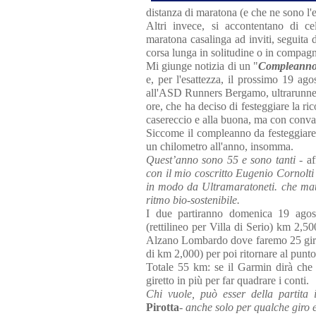
distanza di maratona (e che ne sono l'
Altri invece, si accontentano di c
maratona casalinga ad inviti, seguita 
corsa lunga in solitudine o in compagn
Mi giunge notizia di un "
Compleanno 
e, per l'esattezza, il prossimo 19 ag
all'ASD Runners Bergamo, ultrarunner 
ore, che ha deciso di festeggiare la ri
casereccio e alla buona, ma con conval
Siccome il compleanno da festeggiare 
un chilometro all'anno, insomma.
Quest’anno sono 55 e sono tanti
- af
con il mio coscritto Eugenio Cornolti
in modo da Ultramaratoneti. che mat
ritmo bio-sostenibile.
I due partiranno domenica 19 agost
(rettilineo per Villa di Serio) km 2,5
Alzano Lombardo dove faremo 25 giri de
di km 2,000) per poi ritornare al punt
Totale 55 km: se il Garmin dirà che 
giretto in più per far quadrare i conti.
Chi vuole, può esser della partita
Pirotta
-
anche solo per qualche giro 