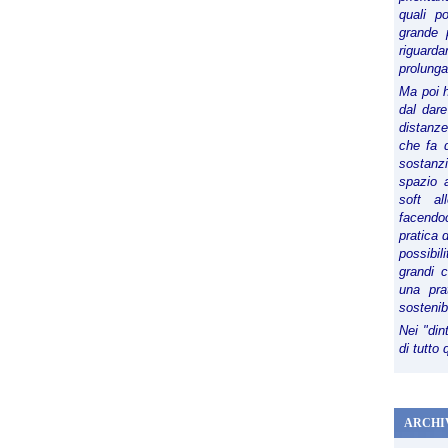
quali p
grande 
riguard
prolunga
Ma poi 
dal dare
distanze,
che fa d
sostanz
spazio 
soft al
facendoc
pratica 
possibi
grandi 
una pra
sostenib
Nei "din
di tutto
ARCHI