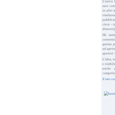
L'unico 
suoi con
in altri
risultav
pubblica
circa - 
dintorni)
Ho tutt
contenit
questa p
ad aprire
sportivi 
L'idea, 
e visibil
anche a
competiti
Il mio cu