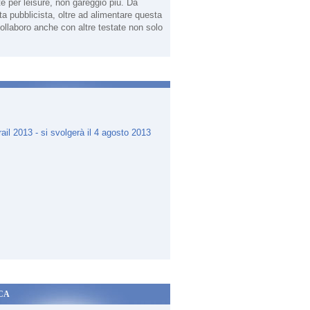
te per leisure, non gareggio più. Da
sta pubblicista, oltre ad alimentare questa
ollaboro anche con altre testate non solo
.
CA