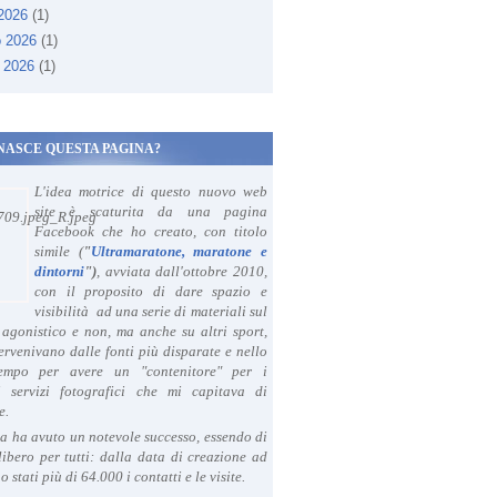
 2026
(1)
o 2026
(1)
 2026
(1)
NASCE QUESTA PAGINA?
L'idea motrice di questo nuovo web
site è scaturita da una pagina
Facebook che ho creato, con titolo
simile (
"
Ultramaratone, maratone e
dintorni
")
, avviata dall'ottobre 2010,
con il proposito di dare spazio e
visibilità ad una serie di materiali sul
agonistico e non, ma anche su altri sport,
ervenivano dalle fonti più disparate e nello
tempo per avere un "contenitore" per i
i servizi fotografici che mi capitava di
e.
a ha avuto un notevole successo, essendo di
libero per tutti: dalla data di creazione ad
o stati più di 64.000 i contatti e le visite.