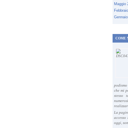
Maggio
Febbrai
Gennaio
COME 
podismo 
che mi p
stesso 
numeros
realizzar
La pagin
accesso 
oggi, son