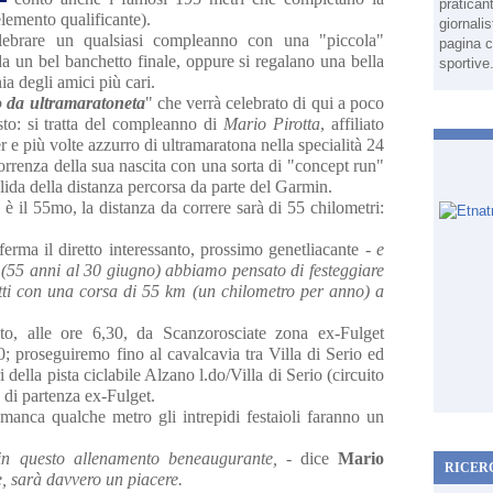
pratican
elemento qualificante).
giornali
elebrare un qualsiasi compleanno con una "piccola"
pagina c
da un bel banchetto finale, oppure si regalano una bella
sportive
ia degli amici più cari.
da ultramaratoneta
" che verrà celebrato di qui a poco
osto: si tratta del compleanno di
Mario Pirotta
, affiliato
e più volte azzurro di ultramaratona nella specialità 24
correnza della sua nascita con una sorta di "concept run"
ida della distanza percorsa da parte del Garmin.
è il 55mo, la distanza da correre sarà di 55 chilometri:
ferma il diretto interessanto, prossimo genetliacante -
e
 (55 anni al 30 giugno) abbiamo pensato di festeggiare
ti con una corsa di 55 km (un chilometro per anno) a
o, alle ore 6,30, da Scanzorosciate zona ex-Fulget
00; proseguiremo fino al cavalcavia tra Villa di Serio ed
lla pista ciclabile Alzano l.do/Villa di Serio (circuito
o di partenza ex-Fulget.
manca qualche metro gli intrepidi festaioli faranno un
 in questo allenamento beneaugurante,
- dice
Mario
RICER
e, sarà davvero un piacere.