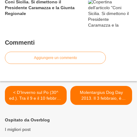
Coni Sicilia. Si dimettono il
Presidente Caramazza e la Giunta
Regionale
Commenti
Aggiungere un commento
< D'Inverno sul Po (30^
Molentargius Dog Day
ed.). Tra il 9 e il 10 febbraio
2013. Il 3 febbraio, è
2013 ritorna la classica
ritornata la manifestazione
regata Internazionale di
promossa da ASD Canix
Gran Fondo sul Po con i
Italia per favorire le pratiche
Ospitato da Overblog
grandi atleti del canottaggio
sportive con i cani >
I migliori post