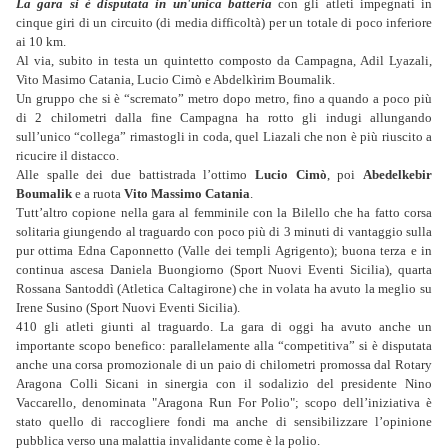
La gara si è disputata in un'unica batteria
con gli atleti impegnati in
cinque giri di un circuito (di media difficoltà) per un totale di poco inferiore
ai 10 km.
Al via, subito in testa un quintetto composto da Campagna, Adil Lyazali,
Vito Masimo Catania, Lucio Cimò e Abdelkìrim Boumalik.
Un gruppo che si è “scremato” metro dopo metro, fino a quando a poco più
di 2 chilometri dalla fine Campagna ha rotto gli indugi allungando
sull’unico “collega” rimastogli in coda, quel Liazali che non è più riuscito a
ricucire il distacco.
Alle spalle dei due battistrada l’ottimo
Lucio Cimò
, poi
Abedelkebir
Boumalik
e a ruota
Vito Massimo Catania
.
Tutt’altro copione nella gara al femminile con la Bilello che ha fatto corsa
solitaria giungendo al traguardo con poco più di 3 minuti di vantaggio sulla
pur ottima Edna Caponnetto (Valle dei templi Agrigento); buona terza e in
continua ascesa Daniela Buongiorno (Sport Nuovi Eventi Sicilia), quarta
Rossana Santoddì (Atletica Caltagirone) che in volata ha avuto la meglio su
Irene Susino (Sport Nuovi Eventi Sicilia).
410 gli atleti giunti al traguardo. La gara di oggi ha avuto anche un
importante scopo benefico: parallelamente alla “competitiva” si è disputata
anche una corsa promozionale di un paio di chilometri promossa dal Rotary
Aragona Colli Sicani in sinergia con il sodalizio del presidente Nino
Vaccarello, denominata "Aragona Run For Polio"; scopo dell’iniziativa è
stato quello di raccogliere fondi ma anche di sensibilizzare l’opinione
pubblica verso una malattia invalidante come è la polio.