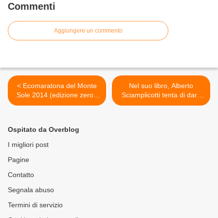
Commenti
Aggiungere un commento
< Ecomaratona del Monte
Nel suo libro, Alberto
Sole 2014 (edizione zero).
Sciamplicotti tenta di dare
Meno dieci giorni alla
risposte alle domande:
edizione ero di un evento
Cos'è l'avventura oggi? E'
podistico che
possibile viverla senza
Ospitato da Overblog
intendericordare i morti di
mistificazioni? Quali
Marzabotto
avventure? >
I migliori post
Pagine
Contatto
Segnala abuso
Termini di servizio