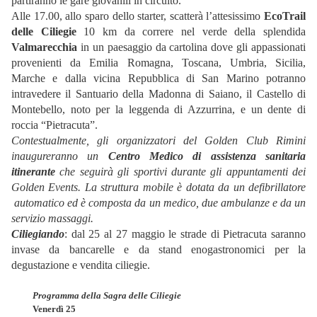
partiranno le gare giovanili in circuito.
Alle 17.00, allo sparo dello starter, scatterà l’attesissimo
EcoTrail
delle Ciliegie
10 km da correre nel verde della splendida
Valmarecchia
in un paesaggio da cartolina dove gli appassionati
provenienti da Emilia Romagna, Toscana, Umbria, Sicilia,
Marche e dalla vicina Repubblica di San Marino potranno
intravedere il Santuario della Madonna di Saiano, il Castello di
Montebello, noto per la leggenda di Azzurrina, e un dente di
roccia “Pietracuta”.
Contestualmente, gli organizzatori del Golden Club Rimini
inaugureranno un
Centro Medico di assistenza sanitaria
itinerante
che seguirà gli sportivi durante gli appuntamenti dei
Golden Events. La struttura mobile è dotata da un defibrillatore
automatico ed è composta da un medico, due ambulanze e da un
servizio massaggi.
Ciliegiando
: dal 25 al 27 maggio le strade di Pietracuta saranno
invase da bancarelle e da stand enogastronomici per la
degustazione e vendita ciliegie.
Programma della Sagra delle Ciliegie
Venerdì 25