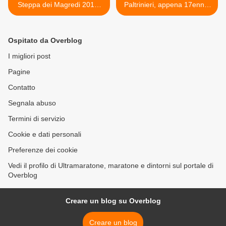
Steppa dei Magredi 2012.
Paltrinieri, appena 17enne,
Andrà in onda su Sky, nel
è Oro Europeo nei 1500
programma Icarus, un
stile libero e si qualifica per
reality dedicato alla gara
Londra >
Ospitato da Overblog
con alcuni atleti seguiti dalle
telecamere
I migliori post
Pagine
Contatto
Segnala abuso
Termini di servizio
Cookie e dati personali
Preferenze dei cookie
Vedi il profilo di Ultramaratone, maratone e dintorni sul portale di
Overblog
Creare un blog su Overblog
Creare un blog