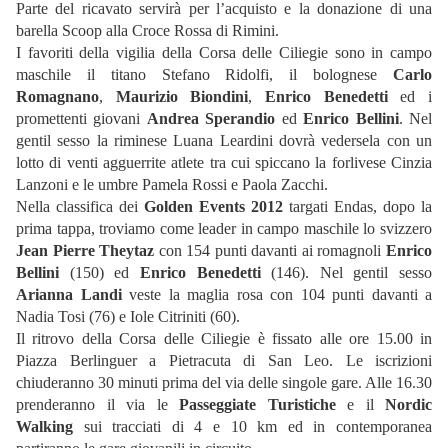
Parte del ricavato servirà per l’acquisto e la donazione di una
barella Scoop alla Croce Rossa di Rimini.
I favoriti della vigilia della Corsa delle Ciliegie sono in campo
maschile il titano Stefano Ridolfi, il bolognese
Carlo
Romagnano
,
Maurizio Biondini
,
Enrico Benedetti
ed i
promettenti giovani
Andrea Sperandio
ed
Enrico Bellini
. Nel
gentil sesso la riminese Luana Leardini dovrà vedersela con un
lotto di venti agguerrite atlete tra cui spiccano la forlivese Cinzia
Lanzoni e le umbre Pamela Rossi e Paola Zacchi.
Nella classifica dei
Golden Events 2012
targati Endas, dopo la
prima tappa, troviamo come leader in campo maschile lo svizzero
Jean Pierre Theytaz
con 154 punti davanti ai romagnoli
Enrico
Bellini
(150) ed
Enrico Benedetti
(146). Nel gentil sesso
Arianna Landi
veste la maglia rosa con 104 punti davanti a
Nadia Tosi (76) e Iole Citriniti (60).
Il ritrovo della Corsa delle Ciliegie è fissato alle ore 15.00 in
Piazza Berlinguer a Pietracuta di San Leo. Le iscrizioni
chiuderanno 30 minuti prima del via delle singole gare. Alle 16.30
prenderanno il via le
Passeggiate Turistiche
e il
Nordic
Walking
sui tracciati di 4 e 10 km ed in contemporanea