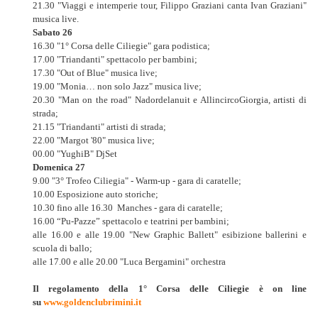
21.30 "Viaggi e intemperie tour, Filippo Graziani canta Ivan Graziani"
musica live.
Sabato 26
16.30 "1° Corsa delle Ciliegie" gara podistica;
17.00 "Triandanti" spettacolo per bambini;
17.30 "Out of Blue" musica live;
19.00 "Monia… non solo Jazz" musica live;
20.30 "Man on the road" Nadordelanuit e AllincircoGiorgia, artisti di
strada;
21.15 "Triandanti" artisti di strada;
22.00 "Margot '80" musica live;
00.00 "YughiB" DjSet
Domenica 27
9.00 "3° Trofeo Ciliegia" - Warm-up - gara di caratelle;
10.00 Esposizione auto storiche;
10.30 fino alle 16.30 Manches - gara di caratelle;
16.00 “Pu-Pazze” spettacolo e teatrini per bambini;
alle 16.00 e alle 19.00 "New Graphic Ballett" esibizione ballerini e
scuola di ballo;
alle 17.00 e alle 20.00 "Luca Bergamini" orchestra
Il regolamento della 1° Corsa delle Ciliegie è on line
su
www.goldenclubrimini.it