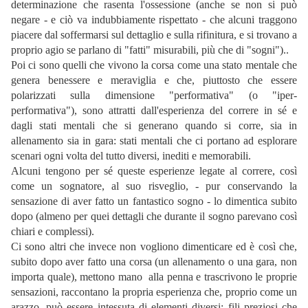
determinazione che rasenta l'ossessione (anche se non si può
negare - e ciò va indubbiamente rispettato - che alcuni traggono
piacere dal soffermarsi sul dettaglio e sulla rifinitura, e si trovano a
proprio agio se parlano di "fatti" misurabili, più che di "sogni")..
Poi ci sono quelli che vivono la corsa come una stato mentale che
genera benessere e meraviglia e che, piuttosto che essere
polarizzati sulla dimensione "performativa" (o "iper-
performativa"), sono attratti dall'esperienza del correre in sé e
dagli stati mentali che si generano quando si corre, sia in
allenamento sia in gara: stati mentali che ci portano ad esplorare
scenari ogni volta del tutto diversi, inediti e memorabili.
Alcuni tengono per sé queste esperienze legate al correre, così
come un sognatore, al suo risveglio, - pur conservando la
sensazione di aver fatto un fantastico sogno - lo dimentica subito
dopo (almeno per quei dettagli che durante il sogno parevano così
chiari e complessi).
Ci sono altri che invece non vogliono dimenticare ed è così che,
subito dopo aver fatto una corsa (un allenamento o una gara, non
importa quale), mettono mano alla penna e trascrivono le proprie
sensazioni, raccontano la propria esperienza che, proprio come un
arazzo, può essere intessuta di elementi diversi: fili preziosi che