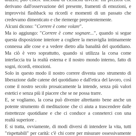
derivano dall'osservazione del presente, framenti di emozioni, e
improvvisi flashback su ricordi e momenti di un passato che
credevamo dimenticato e che riemerge prepotentemente.
Alcuni dicono: "
Correre è come volare
".
Ma io aggiungo: "
Correre è come sognare...
", quando si segue
questa disposizione interiore a cogliere la meraviglia intimamente
connessa alle cose e a vedere dietro alla banalità del quotidiano.
Ma ciò è vero soprattutto, quando si utilizza la corsa come
interfaccia tra la realtà esterna e il nostro mondo interno, fatto di
sogni, ricordi, emozioni.
Solo in questo modo il nostro correre diventa uno strumento di
liberazione dalle catene del quotidiano e dall'etica del lavoro, così
come il nostro secolo prosaicamente la intende, senza più valori
estetici e senza più il piacere che se ne possa trarre.
E, se vogliamo, la corsa può divenire altrettanto bene anche un
potente strumento di meditazione che ci aiuta a trascendere dalle
ristrettezze quotidiane e che ci conduce a conneterci con una
realtà superiore .
E si tratta, ovviamente, di modi diversi di intendere la vita, tutti
"rispettabili" per carità: c'è chi corre per misurare ossessivamente