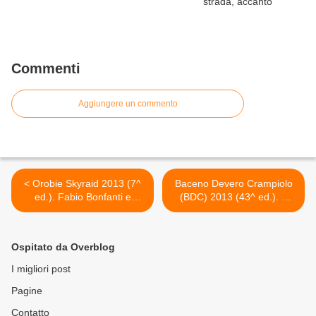
Commenti
Aggiungere un commento
< Orobie Skyraid 2013 (7^
Baceno Devero Crampiolo
ed.). Fabio Bonfanti e
(BDC) 2013 (43^ ed.). A
Michela Benzoni vincono la
Crampiolo vincono
7^ edizione della Orobie
Gramegna e Serafini >
Skyraid
Ospitato da Overblog
I migliori post
Pagine
Contatto