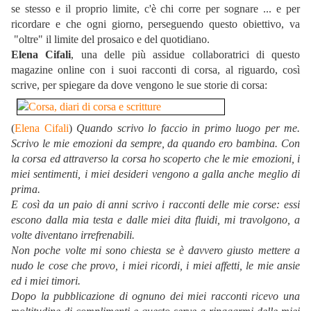
se stesso e il proprio limite, c'è chi corre per sognare ... e per
ricordare e che ogni giorno, perseguendo questo obiettivo, va
"oltre" il limite del prosaico e del quotidiano.
Elena Cifali
, una delle più assidue collaboratrici di questo
magazine online con i suoi racconti di corsa, al riguardo, così
scrive, per spiegare da dove vengono le sue storie di corsa:
(
Elena Cifali
)
Quando scrivo lo faccio in primo luogo per me.
Scrivo le mie emozioni da sempre, da quando ero bambina. Con
la corsa ed attraverso la corsa ho scoperto che le mie emozioni, i
miei sentimenti, i miei desideri vengono a galla anche meglio di
prima.
E così da un paio di anni scrivo i racconti delle mie corse: essi
escono dalla mia testa e dalle miei dita fluidi, mi travolgono, a
volte diventano irrefrenabili.
Non poche volte mi sono chiesta se è davvero giusto mettere a
nudo le cose che provo, i miei ricordi, i miei affetti, le mie ansie
ed i miei timori.
Dopo la pubblicazione di ognuno dei miei racconti ricevo una