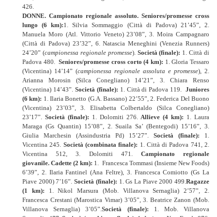
426.
DONNE.
Campionato regionale assoluto.
Seniores/promesse cross
lungo (6 km):
1. Silvia Sommaggio (Città di Padova) 21’45”, 2.
Manuela Moro (Atl. Vittorio Veneto) 23’08”, 3. Moira Campagnaro
(Città di Padova) 23’32”, 6. Natascia Meneghini (Venezia Runners)
24’20” (
campionessa regionale promesse
).
Società (finale):
1. Città di
Padova 480.
Seniores/promesse cross corto (4 km):
1. Gloria Tessaro
(Vicentina) 14’14” (
campionessa regionale assoluta e promesse
), 2.
Arianna Morosin (Silca Conegliano) 14’21”, 3. Chiara Renso
(Vicentina) 14’43”.
Società (finale):
1. Città di Padova 119.
Juniores
(6 km):
1. Ilaria Bonetto (G.A. Bassano) 22’55”, 2. Federica Del Buono
(Vicentina) 23’03”, 3. Elisabetta Colbertaldo (Silca Conegliano)
23’17”.
Società (finale):
1. Dolomiti 276.
Allieve (4 km):
1. Laura
Maraga (Gs Quantin) 15’08”, 2. Suaila Sa’ (Bentegodi) 15’16”, 3.
Giulia Marchesin (Assindustria Pd) 15’27”.
Società (finale):
1.
Vicentina 245.
Società (combinata finale):
1. Città di Padova 741, 2.
Vicentina 512, 3. Dolomiti 471.
Campionato regionale
giovanile.
Cadette (2 km):
1.
Francesca Tommasi (Insieme New Foods)
6’39”, 2. Ilaria Fantinel (Ana Feltre), 3. Francesca Comiotto (Gs La
Piave 2000) 7’16”.
Società (finale):
1. Gs La Piave 2000 499.
Ragazze
(1 km):
1. Nikol Marsura (Mob. Villanova Sernaglia) 2’57”, 2.
Francesca Crestani (Marostica Vimar) 3’05”, 3. Beatrice Zanon (Mob.
Villanova Sernaglia) 3’05”.
Società (finale):
1. Mob. Villanova