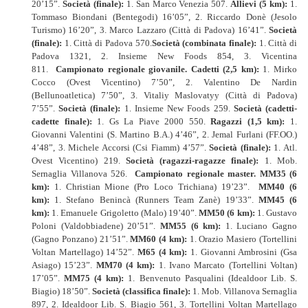
20’15”.
Società (finale):
1. San Marco Venezia 507.
Allievi (5 km):
1.
Tommaso Biondani (Bentegodi) 16’05”, 2. Riccardo Donè (Jesolo
Turismo) 16’20”, 3. Marco Lazzaro (Città di Padova) 16’41”.
Società
(finale):
1. Città di Padova 570.
Società (combinata finale):
1. Città di
Padova 1321, 2. Insieme New Foods 854, 3. Vicentina
811.
Campionato regionale giovanile.
Cadetti (2,5 km):
1. Mirko
Cocco (Ovest Vicentino) 7’50”, 2. Valentino De Nardin
(Bellunoatletica) 7’50”, 3. Vitaliy Maslovatyy (Città di Padova)
7’55”.
Società (finale):
1. Insieme New Foods 259.
Società (cadetti-
cadette finale):
1. Gs La Piave 2000 550.
Ragazzi (1,5 km):
1.
Giovanni Valentini (S. Martino B.A.) 4’46”, 2. Jemal Furlani (FF.OO.)
4’48”, 3. Michele Accorsi (Csi Fiamm) 4’57”.
Società (finale):
1. Atl.
Ovest Vicentino) 219.
Società (ragazzi-ragazze finale):
1. Mob.
Sernaglia Villanova 526.
Campionato regionale master.
MM35 (6
km):
1. Christian Mione (Pro Loco Trichiana) 19’23”.
MM40 (6
km):
1. Stefano Benincà (Runners Team Zanè) 19’33”.
MM45 (6
km):
1. Emanuele Grigoletto (Malo) 19’40”.
MM50 (6 km):
1. Gustavo
Poloni (Valdobbiadene) 20’51”.
MM55 (6 km):
1. Luciano Gagno
(Gagno Ponzano) 21’51”.
MM60 (4 km):
1. Orazio Masiero (Tortellini
Voltan Martellago) 14’52”.
M65 (4 km):
1. Giovanni Ambrosini (Gsa
Asiago) 15’23”.
MM70 (4 km):
1. Ivano Marcato (Tortellini Voltan)
17’05”.
MM75 (4 km):
1. Benvenuto Pasqualini (Idealdoor Lib. S.
Biagio) 18’50”.
Società (classifica finale):
1. Mob. Villanova Sernaglia
897, 2. Idealdoor Lib. S. Biagio 561, 3. Tortellini Voltan Martellago