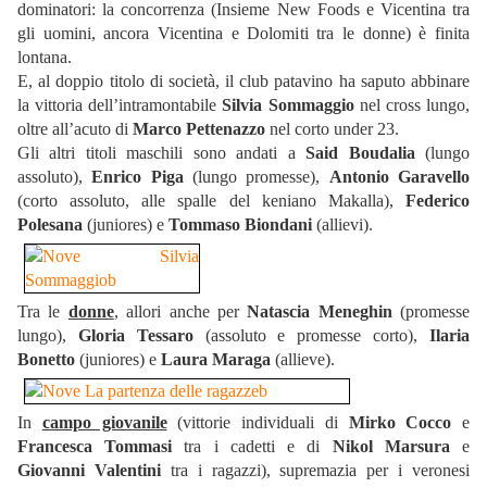
dominatori: la concorrenza (Insieme New Foods e Vicentina tra
gli uomini, ancora Vicentina e Dolomiti tra le donne) è finita
lontana.
E, al doppio titolo di società, il club patavino ha saputo abbinare
la vittoria dell’intramontabile
Silvia Sommaggio
nel cross lungo,
oltre all’acuto di
Marco Pettenazzo
nel corto under 23.
Gli altri titoli maschili sono andati a
Said Boudalia
(lungo
assoluto),
Enrico Piga
(lungo promesse),
Antonio Garavello
(corto assoluto, alle spalle del keniano Makalla),
Federico
Polesana
(juniores) e
Tommaso Biondani
(allievi).
Tra le
donne
, allori anche per
Natascia Meneghin
(promesse
lungo),
Gloria Tessaro
(assoluto e promesse corto),
Ilaria
Bonetto
(juniores) e
Laura Maraga
(allieve).
In
campo giovanile
(vittorie individuali di
Mirko Cocco
e
Francesca Tommasi
tra i cadetti e di
Nikol Marsura
e
Giovanni Valentini
tra i ragazzi), supremazia per i veronesi