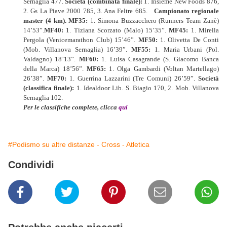
Sernaglia 477.
Società (combinata finale):
1. Insieme New Foods 876,
2. Gs La Piave 2000 785, 3. Ana Feltre 685.
Campionato regionale
master (4 km).
MF35:
1. Simona Buzzacchero (Runners Team Zanè)
14’53”.
MF40:
1. Tiziana Scorzato (Malo) 15’35”.
MF45:
1. Mirella
Pergola (Venicemarathon Club) 15’46”.
MF50:
1. Olivetta De Conti
(Mob. Villanova Sernaglia) 16’39”.
MF55:
1. Maria Urbani (Pol.
Valdagno) 18’13”.
MF60:
1. Luisa Casagrande (S. Giacomo Banca
della Marca) 18’56”.
MF65:
1. Olga Gambardi (Voltan Martellago)
26’38”.
MF70:
1. Guerrina Lazzarini (Tre Comuni) 26’59”.
Società
(classifica finale):
1. Idealdoor Lib. S. Biagio 170, 2. Mob. Villanova
Sernaglia 102.
Per le classifiche complete, clicca
qui
#Podismo su altre distanze - Cross - Atletica
Condividi