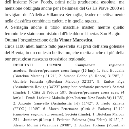
dell’Insieme New Foods, primi nella graduatoria assoluta, ma
menzione obbligata anche per i bellunesi del Gs La Piave 2000 e i
trevigiani dell’Atletica Villanova Sernaglia, leader rispettivamente
nella classifica combinata cadetti e in quella ragazzi.
A Sernaglia anche il titolo maschile master, mentre quello
femminile è stato conquistato dall'Idealdoor Libertas San Biagio.
Ottima l’organizzazione della
Vimar Marostica
.
Circa 1100 atleti hanno fatto passerella sui prati dell’area golenale
del Brenta, in un contesto bellissimo, che merita anche di più della
pur prestigiosa rassegna crossistica regionale.
RISULTATI. UOMINI.
Campionato regionale
assoluto.
Seniores/promesse cross lungo (10 km):
1. Said Boudalia
(Biotekna Marcon) 31’21”, 2. Simone Gobbo (S. Rocco) 31’28”, 3.
Gabriele Fantasia (Biotekna Marcon) 32’33”, 9. Enrico Piga
(Assindustria Rovigo) 34’23” (
campione regionale promesse
).
Società
(finale):
1. Città di Padova 597.
Seniores/promesse cross corto (4
km):
1. Daudi Liokitok Makalla (Ken/Insieme New Foods Vr) 11’35”,
2. Antonio Garavello (Assindustria Pd) 11’42”, 3. Paolo Zanatta
(FF.OO.) 11’49”, 6. Marco Pettenazzo (Città di Padova) 12’12”
(
campione regionale promesse
).
Società (finale):
1. Biotekna Marcon
251.
Juniores (6 km):
1. Federico Polesana (Ana Feltre) 19’45”, 2.
Alessio Morini (Vicentina) 20’08”, 3. Andrea Fortuna (Vicentina)