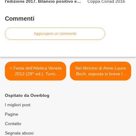
l'edizione 2017. Bilancio positivo e
rettificata in extremis la graduatoria
maschile a squadre
Commenti
Aggiungere un commento
< Festa dell'Atletica Veneta
Nel libricino di Anne-Laure
2012 (28^ ed.). Tumi-
Boch, esposta in breve la
Hooper, ecco il Veneto che
Filosofia dell'Alpinista >
corre
Ospitato da Overblog
I migliori post
Pagine
Contatto
Segnala abuso