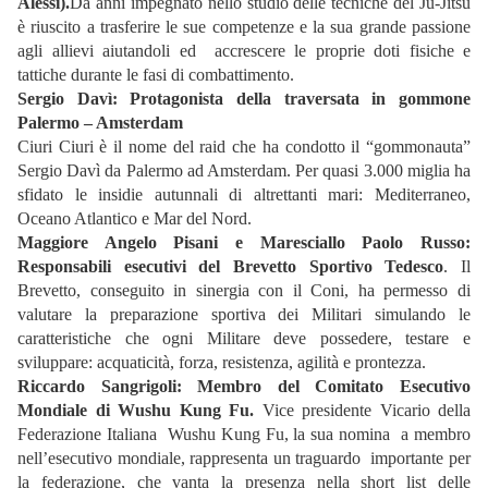
Alessi).
Da anni impegnato nello studio delle tecniche del Ju-Jitsu
è riuscito a trasferire le sue competenze e la sua grande passione
agli allievi aiutandoli ed accrescere le proprie doti fisiche e
tattiche durante le fasi di combattimento.
Sergio Davì: Protagonista della traversata in gommone
Palermo – Amsterdam
Ciuri Ciuri è il nome del raid che ha condotto il “gommonauta”
Sergio Davì da Palermo ad Amsterdam. Per quasi 3.000 miglia ha
sfidato le insidie autunnali di altrettanti mari: Mediterraneo,
Oceano Atlantico e Mar del Nord.
Maggiore Angelo Pisani e Maresciallo Paolo Russo:
Responsabili esecutivi del Brevetto Sportivo Tedesco
. Il
Brevetto, conseguito in sinergia con il Coni, ha permesso di
valutare la preparazione sportiva dei Militari simulando le
caratteristiche che ogni Militare deve possedere, testare e
sviluppare: acquaticità, forza, resistenza, agilità e prontezza.
Riccardo Sangrigoli: Membro del Comitato Esecutivo
Mondiale di Wushu Kung Fu.
Vice presidente Vicario della
Federazione Italiana Wushu Kung Fu, la sua nomina a membro
nell’esecutivo mondiale, rappresenta un traguardo importante per
la federazione, che vanta la presenza nella short list delle