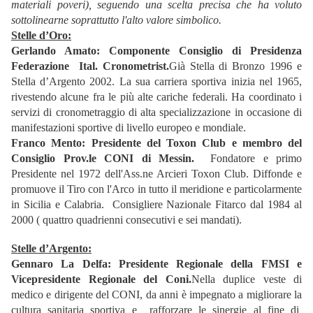
materiali poveri), seguendo una scelta precisa che ha voluto
sottolinearne soprattutto l'alto valore simbolico.
Stelle d’Oro:
Gerlando Amato: Componente Consiglio di Presidenza
Federazione Ital. Cronometrist.
Già Stella di Bronzo 1996 e
Stella d’Argento 2002. La sua carriera sportiva inizia nel 1965,
rivestendo alcune fra le più alte cariche federali. Ha coordinato i
servizi di cronometraggio di alta specializzazione in occasione di
manifestazioni sportive di livello europeo e mondiale.
Franco Mento: Presidente del Toxon Club e membro del
Consiglio Prov.le CONI di Messin.
Fondatore e primo
Presidente nel 1972 dell'Ass.ne Arcieri Toxon Club. Diffonde e
promuove il Tiro con l'Arco in tutto il meridione e particolarmente
in Sicilia e Calabria. Consigliere Nazionale Fitarco dal 1984 al
2000 ( quattro quadrienni consecutivi e sei mandati).
Stelle d’Argento:
Gennaro La Delfa: Presidente Regionale della FMSI e
Vicepresidente Regionale del Coni.
Nella duplice veste di
medico e dirigente del CONI, da anni è impegnato a migliorare la
cultura sanitaria sportiva e rafforzare le sinergie al fine di