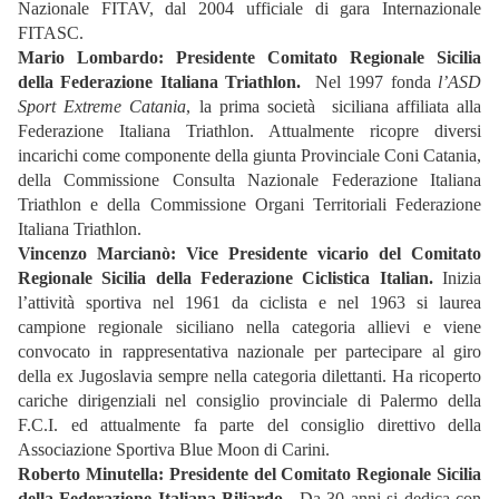
Nazionale FITAV, dal 2004 ufficiale di gara Internazionale
FITASC.
Mario Lombardo: Presidente Comitato Regionale Sicilia
della Federazione Italiana Triathlon.
Nel 1997 fonda
l’ASD
Sport Extreme Catania
, la prima società siciliana affiliata alla
Federazione Italiana Triathlon. Attualmente ricopre diversi
incarichi come componente della giunta Provinciale Coni Catania,
della Commissione Consulta Nazionale Federazione Italiana
Triathlon e della Commissione Organi Territoriali Federazione
Italiana Triathlon.
Vincenzo Marcianò: Vice Presidente vicario del Comitato
Regionale Sicilia della Federazione Ciclistica Italian.
Inizia
l’attività sportiva nel 1961 da ciclista e nel 1963 si laurea
campione regionale siciliano nella categoria allievi e viene
convocato in rappresentativa nazionale per partecipare al giro
della ex Jugoslavia sempre nella categoria dilettanti. Ha ricoperto
cariche dirigenziali nel consiglio provinciale di Palermo della
F.C.I. ed attualmente fa parte del consiglio direttivo della
Associazione Sportiva Blue Moon di Carini.
Roberto Minutella: Presidente
del Comitato R
egionale
Sicilia
della Federazione Italiana Biliardo.
Da 30 anni si dedica con