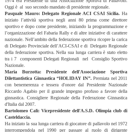
1974 era Presidente di una Associazione Sportiva di Pallavolo.
Oggi è al suo secondo mandato di presidente regionale.
Pasquale Mauro: Delegato Regionale ACI CSAI Sicilia.
Ha
iniziato l’attività sportiva negli anni 80 prima come direttore
sportivo e dopo come presidente, iniziando la programmazione e
l’organizzazione del Fabaria Rally e di altre iniziative di carattere
nazionale. Nell’ambito della federazione sportiva ricopre la carica
di Delegato Provinciale dell’ACI-CSAI e di Delegato Regionale
della federazione sportiva. Nella sua lunga carriera è stato eletto
tra i 7 componenti Delegati Regionali nel Consiglio Sportivo
Nazionale.
Maria Burzotta:
Presidente dell'Associazione Sportiva
Dilettantistica Ginnastica “HOLIDAY IN”.
Premiata nel 2011
con benemerenza e tessera d'onore dal Presidente Nazionale
Riccardo Agabio per il grande impegno profuso a favore della
ginnastica. Consigliere Regionale della Federazione Ginnastica
d'Italia dal 2007.
Bartolomeo Calì:
Vicepresidente
dell'A.S.D. Olimpia club di
Casteldaccia.
Ha iniziato la sua lunga carriera di giocatore di pallavolo nel 1972
interrompendola nel 1990 per passare al ruolo di dirigente