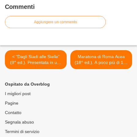
Commenti
Aggiungere un commento
< "Dagli Stadi alle Stelle"
Maratona di Roma Acea
(8^ ed.). Presentata in una
(18^ ed.). A poco più di 100
cornice informale ed
giorni dal 18 marzo, già
efficiente la bella kermesse
superati i 10.000 iscritti >
sportiva del prossimo 13
Ospitato da Overblog
dicembre
I migliori post
Pagine
Contatto
Segnala abuso
Termini di servizio