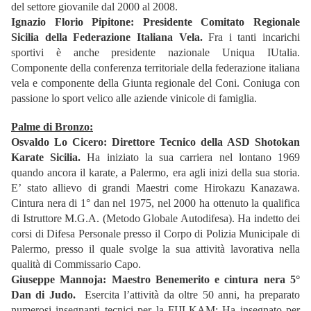
del settore giovanile dal 2000 al 2008.
Ignazio Florio Pipitone: Presidente Comitato Regionale
Sicilia della Federazione Italiana Vela.
Fra i tanti incarichi
sportivi è anche presidente nazionale Uniqua IUtalia.
Componente della conferenza territoriale della federazione italiana
vela e componente della Giunta regionale del Coni. Coniuga con
passione lo sport velico alle aziende vinicole di famiglia.
Palme di Bronzo:
Osvaldo Lo Cicero:
Direttore Tecnico della ASD Shotokan
Karate Sicilia.
Ha iniziato la sua carriera nel lontano 1969
quando ancora il karate, a Palermo, era agli inizi della sua storia.
E’ stato allievo di grandi Maestri come Hirokazu Kanazawa.
Cintura nera di 1° dan nel 1975, nel 2000 ha ottenuto la qualifica
di Istruttore M.G.A. (Metodo Globale Autodifesa). Ha indetto dei
corsi di Difesa Personale presso il Corpo di Polizia Municipale di
Palermo, presso il quale svolge la sua attività lavorativa nella
qualità di Commissario Capo.
Giuseppe Mannoja: Maestro Benemerito e cintura nera 5°
Dan di Judo.
Esercita l’attività da oltre 50 anni, ha preparato
numerosi insegnanti tecnici per la FIJLKAM; Ha insegnato per