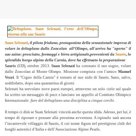
Suan Selenati
, il pilota friulano, protagonista della sensazionale impresa di
volare in deltaplano dallo Zoncolan all’Olimpo, all'arrivo ha "aperto" il
suo zaino: prosciutto, formaggi e birra artigianale,provenienti da
Sauris
, lo
splendido borgo alpino della Carnia, dove ha effettuato la preparazione
Sauris
(UD), ottobre 2013.
Suan Selenati
ha coronato il suo sogno, volare
dallo Zoncolan al Monte Olimpo. Missione compiuta con l’amico
Manuel
Vezzi
. Il "Cigno della Carnia" è tornato al suo nido di Sauris. Sano, salvo,
soddisfatto, dopo una quarantina di giorni.
Selenati ha sorvolato nove paesi europei, attraverso un solo cielo sul quale
ha scritto un messaggio di pace e lanciato un appello al Comitato Olimpico
Internazionale:
fare del deltaplano una disciplina a cinque cerchi
.
Il tempo ci dirà se Suan Selenati vincerà anche questa sfida. Adesso, per lui, è
tempo di riposare e pensare alla prossima avventura. A ispirarlo sarà ancora
l’incantevole villaggio di Sauris, il cui nome figura nel prestigioso club dei
borghi autentici d’Italia e dell’Associazione Alpine Pearls.