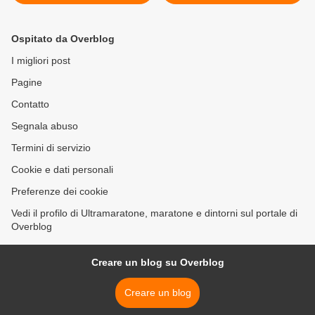
podistiche "ultra" in questo
Cuneo (1^ ed.). In 300 allo
fine settimana (Elena Cifali)
start. Buona la prima! >
Ospitato da Overblog
I migliori post
Pagine
Contatto
Segnala abuso
Termini di servizio
Cookie e dati personali
Preferenze dei cookie
Vedi il profilo di Ultramaratone, maratone e dintorni sul portale di
Overblog
Creare un blog su Overblog
Creare un blog