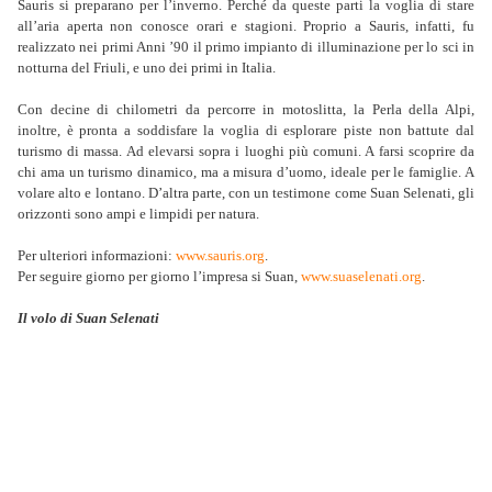
Sauris si preparano per l’inverno. Perché da queste parti la voglia di stare
all’aria aperta non conosce orari e stagioni. Proprio a Sauris, infatti, fu
realizzato nei primi Anni ’90 il primo impianto di illuminazione per lo sci in
notturna del Friuli, e uno dei primi in Italia.
Con decine di chilometri da percorre in motoslitta, la Perla della Alpi,
inoltre, è pronta a soddisfare la voglia di esplorare piste non battute dal
turismo di massa. Ad elevarsi sopra i luoghi più comuni. A farsi scoprire da
chi ama un turismo dinamico, ma a misura d’uomo, ideale per le famiglie. A
volare alto e lontano. D’altra parte, con un testimone come Suan Selenati, gli
orizzonti sono ampi e limpidi per natura.
Per ulteriori informazioni:
www.sauris.org
.
Per seguire giorno per giorno l’impresa si Suan,
www.suaselenati.org
.
Il volo di Suan Selenati