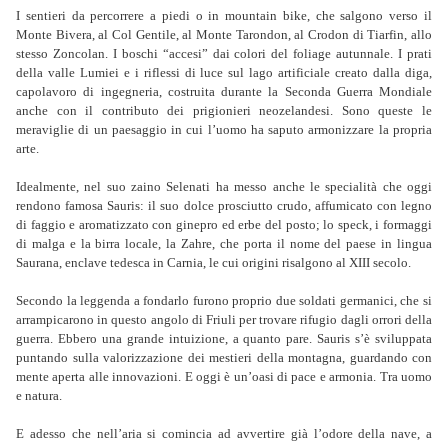
I sentieri da percorrere a piedi o in mountain bike, che salgono verso il
Monte Bivera, al Col Gentile, al Monte Tarondon, al Crodon di Tiarfin, allo
stesso Zoncolan. I boschi “accesi” dai colori del foliage autunnale. I prati
della valle Lumiei e i riflessi di luce sul lago artificiale creato dalla diga,
capolavoro di ingegneria, costruita durante la Seconda Guerra Mondiale
anche con il contributo dei prigionieri neozelandesi. Sono queste le
meraviglie di un paesaggio in cui l’uomo ha saputo armonizzare la propria
arte.
Idealmente, nel suo zaino Selenati ha messo anche le specialità che oggi
rendono famosa Sauris: il suo dolce prosciutto crudo, affumicato con legno
di faggio e aromatizzato con ginepro ed erbe del posto; lo speck, i formaggi
di malga e la birra locale, la Zahre, che porta il nome del paese in lingua
Saurana, enclave tedesca in Carnia, le cui origini risalgono al XIII secolo.
Secondo la leggenda a fondarlo furono proprio due soldati germanici, che si
arrampicarono in questo angolo di Friuli per trovare rifugio dagli orrori della
guerra. Ebbero una grande intuizione, a quanto pare. Sauris s’è sviluppata
puntando sulla valorizzazione dei mestieri della montagna, guardando con
mente aperta alle innovazioni. E oggi è un’oasi di pace e armonia. Tra uomo
e natura.
E adesso che nell’aria si comincia ad avvertire già l’odore della nave, a