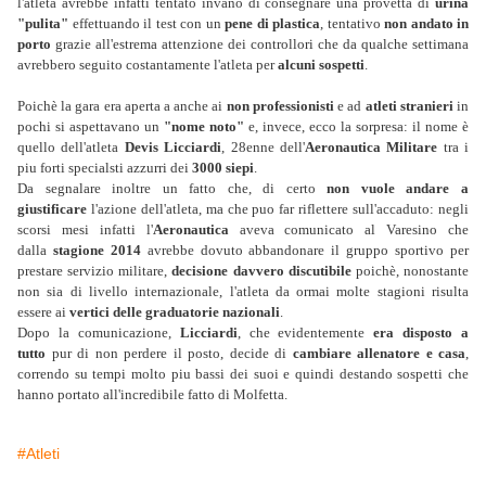
l'atleta avrebbe infatti tentato invano di consegnare una provetta di
urina
"pulita"
effettuando il test con un
pene di plastica
, tentativo
non andato in
porto
grazie all'estrema attenzione dei controllori che da qualche settimana
avrebbero seguito costantamente l'atleta per
alcuni sospetti
.
Poichè la gara era aperta a anche ai
non professionisti
e ad
atleti stranieri
in
pochi si aspettavano un
"nome noto"
e, invece, ecco la sorpresa: il nome è
quello dell'atleta
Devis Licciardi
, 28enne dell'
Aeronautica Militare
tra i
piu forti specialsti azzurri dei
3000 siepi
.
Da segnalare inoltre un fatto che, di certo
non vuole andare a
giustificare
l'azione dell'atleta, ma che puo far riflettere sull'accaduto: negli
scorsi mesi infatti l'
Aeronautica
aveva comunicato al Varesino che
dalla
stagione 2014
avrebbe dovuto abbandonare il gruppo sportivo per
prestare servizio militare,
decisione davvero discutibile
poichè, nonostante
non sia di livello internazionale, l'atleta da ormai molte stagioni risulta
essere ai
vertici delle graduatorie nazionali
.
Dopo la comunicazione,
Licciardi
, che evidentemente
era disposto a
tutto
pur di non perdere il posto, decide di
cambiare allenatore e casa
,
correndo su tempi molto piu bassi dei suoi e quindi destando sospetti che
hanno portato all'incredibile fatto di Molfetta.
#Atleti