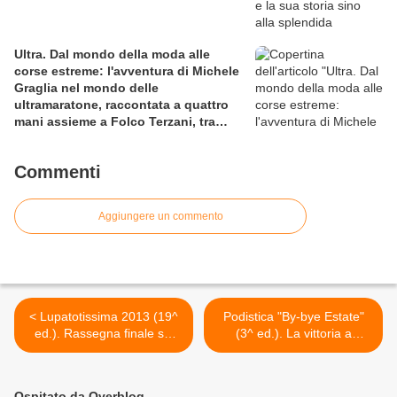
Ultra. Dal mondo della moda alle
corse estreme: l'avventura di Michele
Graglia nel mondo delle
ultramaratone, raccontata a quattro
mani assieme a Folco Terzani, tra
sfida al limite e viaggio esperienziale
Commenti
Aggiungere un commento
< Lupatotissima 2013 (19^
Podistica "By-bye Estate"
ed.). Rassegna finale sui
(3^ ed.). La vittoria a
principali contenuti tecnici
Gianluca Carfi e tanto
della manifestazione
spazio per i più piccini >
Ospitato da Overblog