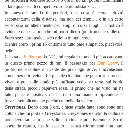
Se riuscissi a scendere sotto le 6 ore in 80 km potrei incominciare
a fare qualcosa di competitivo sulle ultradistanze…
In questa baraonda di pensieri, una cosa è certa... dovrò
accontentarmi della distanza, ma non dei tempi… e in un certo
senso sarà un allenamento per tempi di corsa lunghi. Il motivo è
evidente dalle calorie che mi porto dietro (praticamente nulle!)…
Starò senz’altro male e sarò ridotto in ogni cosa.
Mentre corro i primi 15 chilometri tutto pare simpatico, piacevole,
bello.
La strada,
Stillorgan
, la N11, mi regala i momenti più accattivanti
in questo primo pezzo di run. Il passaggio per
Dun Leary
, il
profilo delle colline e il verde dei prati ogni dove, si accatastano
come memorie veloci. Le piccole cittadine che percorro sono così
vivaci e poi, sulle strade più trafficate vedo per terra, sul bordo
della strada piccoli papaveri rossi. Il primo che ho visto mi ha
fatto pensare positivo, mi ha dato una mano a riprendere le
forze…semplicemente perché era bello da vedere.
Greystones
Dopo circa 3 ore, e metà strada fatta, sono sotto una
.
collina che mi porta a Greystones. Greystones è dietro la collina e
non devo fare altro che salire in cima e poi riscendere. So di
essere in ritardo, ma lo accetto… senza rifornimenti non puoi