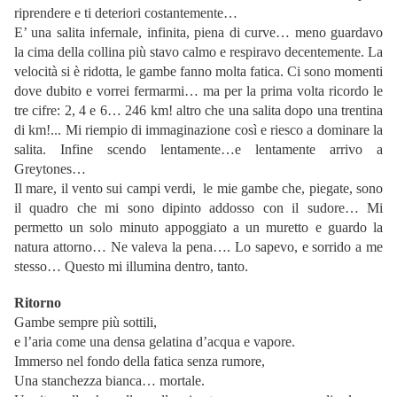
riprendere e ti deteriori costantemente…
E’ una salita infernale, infinita, piena di curve… meno guardavo
la cima della collina più stavo calmo e respiravo decentemente. La
velocità si è ridotta, le gambe fanno molta fatica. Ci sono momenti
dove dubito e vorrei fermarmi… ma per la prima volta ricordo le
tre cifre: 2, 4 e 6… 246 km! altro che una salita dopo una trentina
di km!... Mi riempio di immaginazione così e riesco a dominare la
salita. Infine scendo lentamente…e lentamente arrivo a
Greytones…
Il mare, il vento sui campi verdi, le mie gambe che, piegate, sono
il quadro che mi sono dipinto addosso con il sudore… Mi
permetto un solo minuto appoggiato a un muretto e guardo la
natura attorno… Ne valeva la pena…. Lo sapevo, e sorrido a me
stesso… Questo mi illumina dentro, tanto.
Ritorno
Gambe sempre più sottili,
e l’aria come una densa gelatina d’acqua e vapore.
Immerso nel fondo della fatica senza rumore,
Una stanchezza bianca… mortale.