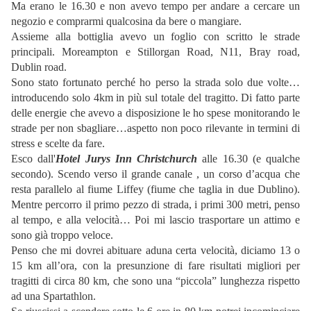
Ma erano le 16.30 e non avevo tempo per andare a cercare un
negozio e comprarmi qualcosina da bere o mangiare.
Assieme alla bottiglia avevo un foglio con scritto le strade
principali. Moreampton e Stillorgan Road, N11, Bray road,
Dublin road.
Sono stato fortunato perché ho perso la strada solo due volte…
introducendo solo 4km in più sul totale del tragitto. Di fatto parte
delle energie che avevo a disposizione le ho spese monitorando le
strade per non sbagliare…aspetto non poco rilevante in termini di
stress e scelte da fare.
Esco dall'
Hotel Jurys Inn Christchurch
alle 16.30 (e qualche
secondo). Scendo verso il grande canale , un corso d’acqua che
resta parallelo al fiume Liffey (fiume che taglia in due Dublino).
Mentre percorro il primo pezzo di strada, i primi 300 metri, penso
al tempo, e alla velocità… Poi mi lascio trasportare un attimo e
sono già troppo veloce.
Penso che mi dovrei abituare aduna certa velocità, diciamo 13 o
15 km all’ora, con la presunzione di fare risultati migliori per
tragitti di circa 80 km, che sono una “piccola” lunghezza rispetto
ad una Spartathlon.