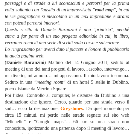
paesaggi e di strade a lui sconosciuti e percorsi per la prima
volta soltanto con l'ausilio di un'improvvisata "
road map
", in cui
le vie geografiche si mescolano in un mix impredibile e strano
con potenti percorsi interiori.
Questo scritto di Daniele Baranzini è una "primizia", perchè
entra a far parte di un suo progetto editoriale in cui, in libro,
verranno racoclti una serie di scritti sulla corsa e sul correre.
Lo ringraziamo per averci dato il piacere e l'onore di pubblicarlo
in queta pagina web.
(
Daniele Baranzini
) Mattino del 14 Giugno 2011, seduto al
meeting di uno dei tanti progetti di lavoro…ascolto, intervengo…
mi diverto, mi annoio… mi appassiono. Il mio lavoro insomma.
Seduto in una “
meeting room
” di un hotel 5 stelle in Dublino,
poco distante da Merrion Square.
Poi l’idea. Controllo al computer, le distanze da Dublino a una
destinazione che ignoro. Cerco, guardo per una strada verso il
sud… ecco la destinazione:
Greystones
. Da quel momento per
circa 15 minuti, mi perdo nelle strade segnate sul sito web
“Michelin” e “Google maps”… 66 km su una strada non
conosciuta, ipotizzando una partenza dopo il meeting di lavoro…