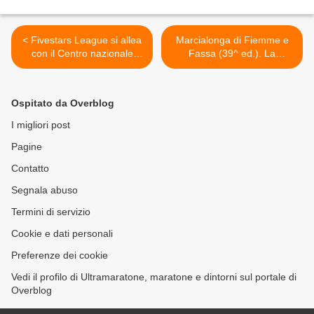
< Fivestars League si allea
Marcialonga di Fiemme e
con il Centro nazionale
Fassa (39^ ed.). La
trapianti: firmato un
marcialonga si annuncia
protocollo per la
"imbiancata" Northug è già
promozione della salute
in Val di Fassa, prima
Ospitato da Overblog
attraverso il ciclismo
avanguardia di oltre 5000
stranieri >
I migliori post
Pagine
Contatto
Segnala abuso
Termini di servizio
Cookie e dati personali
Preferenze dei cookie
Vedi il profilo di Ultramaratone, maratone e dintorni sul portale di
Overblog