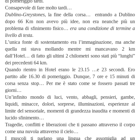
di pomeriggio tardi.
Consapevole di fare molto tardi…
Dublino-Greystones
, la fine della corsa…
entrando a Dublino
dopo 66 Km non avevo più idee, non era neanche più un
problema di sfinimento fisico…
era una condizione di termine a
livello di testa
.
L’unica fonte di sostentamento era l’immaginazione, ma anche
quella mi stava mollando mentre mi mancavano 2 km
dall’Hotel… di fatto gli ultimi 2 chilometri sono stati più “lunghi”
dei precedenti 64 km.
Quando rientro in Hotel erano le 23.15 …e 23 secondi. Ero
partito alle 16.30 di pomeriggio. Dunque, 7 ore e 15 minuti di
corsa senza stop… Per me è stato come se fossero passati tre
giorni…
Un’infinito mondo di luci, vento, abbagli, pensieri, gambe,
liquidi, minacce, dolori, sorprese, illuminazioni, esperienze al
limite del sensoriale, momenti di grandezza inaudita e momenti di
lucido sfinimento…
Tragedie, conflitti e liberazioni che ti passano attraverso il corpo
come una nuvola attraverso il cielo…
I muscoli ti parlano una lingua che assomiglia ad un