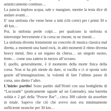
ammiccamento continuo…
La pancia implora acqua, sale e mangiare, mentre la testa dice di
andare avanti…
E' una sinfonia che viene bene a tutti (chi corre) per i primi 30 o
40 km…
Poi, la sinfonia perde colpi… per qualcuno la sinfonia si
interrompe brevemente e la corsa ne risente, tu ne risenti…
La sinfonia diventa lentamente un concerto di musica classica mal
diretta, a momenti una band rock, in altri momenti il ritmo diventa
heavy metal, fino a un organo da chiesa… un singolo suono,
lento… come una zattera in mezzo all’oceano.
E quello, generalmente, è il momento della morte fisica della
corsa. Non si ha più niente da dare, si vacilla e ci si sposta solo
grazie all’immaginazione, la volontà di fare l’ultimo passo di
corsa, uno dietro l’altro.
L’inizio: partito!
Sono partito dall’Hotel con una bottiglietta di
“Lucozade” (praticamente uguale ad un Gatorade), una barretta
solida e 2 gel della “Power Bar”…circa 300 calorie da assorbire
in totale. Sapevo che ciò che avevo non era minimamente
sufficiente neanche per 30 km…