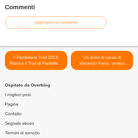
Commenti
Aggiungere un commento
< Pantelleria Trail 2013.
Un anno di corsa di
Ritorna il Trail di Pantelleria
Vincenzo Ferro, ovvero
il 31 agosto 2013: una bella
dall’iniziazione trail alla 0-
occasione per abbinare
3.000, passando per la 100
sport, turismo e vacanze
km Firenze-Faenza >
Ospitato da Overblog
I migliori post
Pagine
Contatto
Segnala abuso
Termini di servizio