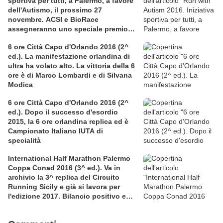
sportiva per tutti, a Palermo, a favore
dell'Autismo, il prossimo 27
novembre. ACSI e BioRace
assegneranno uno speciale premio
per la solidarietà nella competitiva
6 ore Città Capo d'Orlando 2016 (2^
ed.). La manifestazione orlandina di
ultra ha volato alto. La vittoria della 6
ore è di Marco Lombardi e di Silvana
Modica
6 ore Città Capo d'Orlando 2016 (2^
ed.). Dopo il successo d'esordio
2015, la 6 ore orlandina replica ed è
Campionato Italiano IUTA di
specialità
International Half Marathon Palermo
Coppa Conad 2016 (3^ ed.). Va in
archivio la 3^ replica del Circuito
Running Sicily e già si lavora per
l'edizione 2017. Bilancio positivo e
rettificata in extremis la graduatoria
maschile a squadre