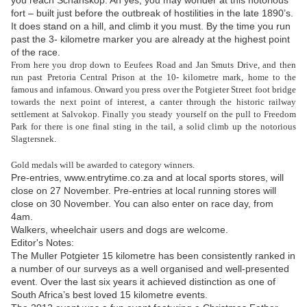
you reach Schanskop. Ah yes, you may wonder at this notorious
fort – built just before the outbreak of hostilities in the late 1890’s.
It does stand on a hill, and climb it you must. By the time you run
past the 3- kilometre marker you are already at the highest point
of the race.
From here you drop down to Eeufees Road and Jan Smuts Drive, and then
run past Pretoria Central Prison at the 10- kilometre mark, home to the
famous and infamous. Onward you press over the Potgieter Street foot bridge
towards the next point of interest, a canter through the historic railway
settlement at Salvokop. Finally you steady yourself on the pull to Freedom
Park for there is one final sting in the tail, a solid climb up the notorious
Slagtersnek.
Gold medals will be awarded to category winners.
Pre-entries, www.entrytime.co.za and at local sports stores, will
close on 27 November. Pre-entries at local running stores will
close on 30 November. You can also enter on race day, from
4am.
Walkers, wheelchair users and dogs are welcome.
Editor's Notes:
The Muller Potgieter 15 kilometre has been consistently ranked in
a number of our surveys as a well organised and well-presented
event. Over the last six years it achieved distinction as one of
South Africa’s best loved 15 kilometre events.