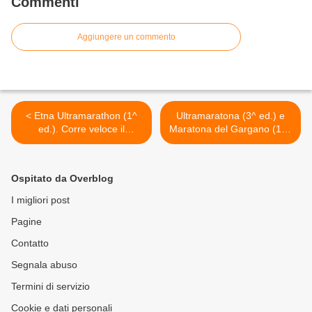
Commenti
Aggiungere un commento
< Etna Ultramarathon (1^
Ultramaratona (3^ ed.) e
ed.). Corre veloce il
Maratona del Gargano (11^
progetto di
ed.). Il prossimo 14 giugno
un'Ultramaratona etnea su
2014, il classico
strada
appuntamento per il
Ospitato da Overblog
"popolo delle lunghe" >
I migliori post
Pagine
Contatto
Segnala abuso
Termini di servizio
Cookie e dati personali