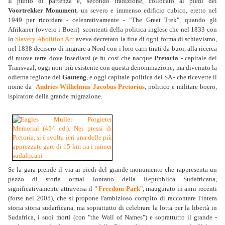
Il punto di partenza è, secondo tradizione, collocato ai piedi del
Voortrekker Monument
, un severo e immenso edificio cubico, eretto nel
1949 per ricordare - celenrativamente - "The Great Trek", quando gli
Afrikaner (ovvero i Boeri) scontenti della politica inglese che nel 1833 con
lo
Slavery Abolition Act
aveva decretato la fine di ogni forma di schiavismo,
nel 1838 decisero di migrare a Nord con i loro carri tirati da buoi, alla ricerca
di nuove terre dove insediarsi (e fu così che nacque
Pretoria
- capitale del
Transvaal, oggi non più esistente con questa denominazione, ma divenuto la
odierna regione del
Gauteng
, e oggi capitale politica del SA - che ricevette il
nome da
Andries Wilhelmus Jacobus Pretorius
, politico e militare boero,
ispiratore della grande migrazione.
Se la gara prende il via ai piedi del grande monumento che rappresenta un
pezzo di storia ormai lontano della Repubblica Sudafricana,
significativamente attraversa il "
Freedom Park
", inaugurato in anni recenti
(forse nel 2005), che si propone l'ambizioso compito di raccontare l'intera
storia storia sudarficana, ma soprattutto di celebrare la lotta per la libertà in
Sudafrica, i suoi morti (con "the Wall of Names") e soprattutto il grande -