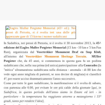
In Sudafrica, nei pressi di Pretoria, si è svolta
il 30 novembre 2013,
la
45^
edizione del Eagles Muller Potgieter Memorial
(15 km - 10 km e 5 km Fun
Run), organizzata dal
Voortrekker Monument Draf en Stap Klub
,
all'interno del
Voortrekker Monument Heritage Terrain
.
MUller
Potgieter
che, da 45 anni, si commemora in questa gara fu un podista
sudafricano che, nella sua prima (ed unica) partecipazione alla
Comrades
(la
"mitica" ultramaratona sudafricana sulla distanza - anomala - di 88 km che
vede ogni anno migliaia di partenti, se non decine di migliaia) si classificò
4°, per essere ucciso drammaticamente l'anno successivo.
Come per tutte le gare sudafricane, la manifestazione si è svolta di sabato,
con partenza alle 6.00, per evitare le ore più calde della giornate [
qui, in
Sudafrica, in questo periodo dell'anno siamo in Estate ed ieri - in
particolare - la temperatura ha raggiunto attorno a mezzogiorno i 33°
gradi, tanto per rendere l'idea
].