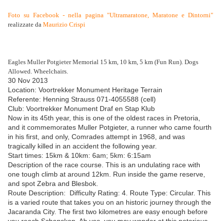
Foto su Facebook - nella pagina "Ultramaratone, Maratone e Dintorni"
realizzate da
Maurizio Crispi
Eagles Muller Potgieter Memorial 15 km, 10 km, 5 km (Fun Run).
Dogs
Allowed. Wheelchairs.
30 Nov 2013
Location: Voortrekker Monument Heritage Terrain
Referente: Henning Strauss 071-4055588 (cell)
Club: Voortrekker Monument Draf en Stap Klub
Now in its 45th year, this is one of the oldest races in Pretoria,
and it commemorates Muller Potgieter, a runner who came fourth
in his first, and only, Comrades attempt in 1968, and was
tragically killed in an accident the following year.
Start times: 15km & 10km: 6am; 5km: 6:15am
Description of the race course. This is an undulating race with
one tough climb at around 12km. Run inside the game reserve,
and spot Zebra and Blesbok.
Route Description: Difficulty Rating: 4. Route Type: Circular. This
is a varied route that takes you on an historic journey through the
Jacaranda City. The first two kilometres are easy enough before