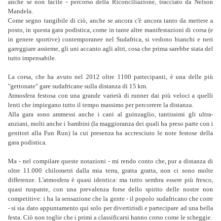
anche se non facile - percorso della Riconciliazione, tracciato da Nelson
Mandela.
Come segno tangibile di ciò, anche se ancora c'è ancora tanto da mettere a
posto, in questa gara podistica, come in tante altre manifestazioni di corsa (e
in genere sportive) contemporanee nel Sudafrica, si vedono bianchi e neri
gareggiare assieme, gli uni accanto agli altri, cosa che prima sarebbe stata del
tutto impensabile.
La corsa, che ha avuto nel 2012 oltre 1100 partecipanti, è una delle più
"gettonate" gare sudafricane sulla distanza di 15 km.
Atmosfera festosa con una grande varietà di runner dai più veloci a quelli
lenti che impiegano tutto il tempo massimo per percorrere la distanza.
Alla gara sono ammessi anche i cani al guinzaglio, tantissimi gli ultra-
anziani, molti anche i bambini (la maggioranza dei quali ha preso parte con i
genitori alla Fun Run) la cui presenza ha accresciuto le note festose della
gara podistica.
Ma - nel compilare queste notazioni - mi rendo conto che, pur a distanza di
oltre 11.000 chilometri dalla mia terra, gratta gratta, non ci sono molte
differenze. L'atmosfera è quasi identica: ma tutto sembra essere più fresco,
quasi ruspante, con una prevalenza forse dello spirito delle nostre non
competitive: i ha la sensazione che la gente - il popolo sudafricano che corre
- si sia dato appuntamento qui solo per divertirisdi e partecipare ad una bella
festa. Ciò non toglie che i primi a classificarsi hanno corso come le scheggie.