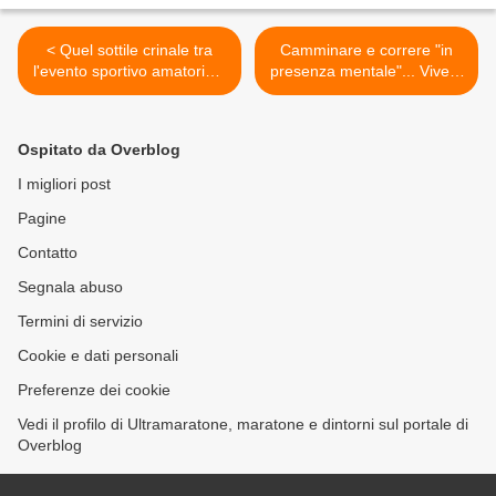
< Quel sottile crinale tra
Camminare e correre "in
l'evento sportivo amatoriale
presenza mentale"... Vivere
come festa e come luogo
qui ed ora... >
della retorica dell'eccesso.
Le osservazioni di un
Ospitato da Overblog
fotografo alla Maratonina
dei Nebrodi
I migliori post
Pagine
Contatto
Segnala abuso
Termini di servizio
Cookie e dati personali
Preferenze dei cookie
Vedi il profilo di Ultramaratone, maratone e dintorni sul portale di
Overblog