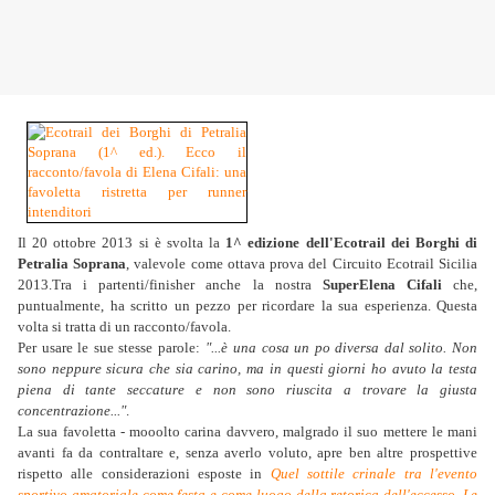
Il 20 ottobre 2013 si è svolta la
1^ edizione dell'Ecotrail dei Borghi di
Petralia Soprana
, valevole come ottava prova del Circuito Ecotrail Sicilia
2013.Tra i partenti/finisher anche la nostra
SuperElena Cifali
che,
puntualmente, ha scritto un pezzo per ricordare la sua esperienza. Questa
volta si tratta di un
racconto/favola.
Per usare le sue stesse parole:
"...è una cosa un po diversa dal solito. Non
sono neppure sicura che sia carino, ma in questi giorni ho avuto la testa
piena di tante seccature e non sono riuscita a trovare la giusta
concentrazione..."
.
La sua favoletta - mooolto carina davvero, malgrado il suo mettere le mani
avanti fa da contraltare e, senza averlo voluto, apre ben altre prospettive
rispetto alle considerazioni esposte in
Quel sottile crinale tra l'evento
sportivo amatoriale come festa e come luogo della retorica dell'eccesso. Le