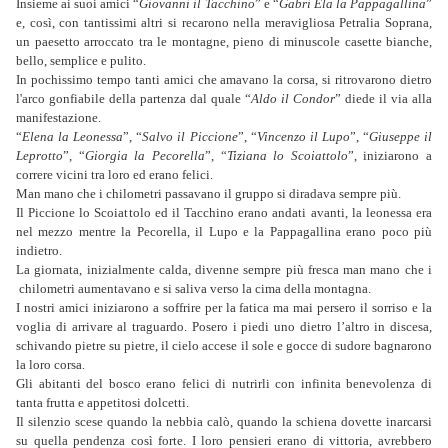
Insieme ai suoi amici “
Giovanni il Tacchino
” e “
Gabri Ela la Pappagallina
”
e, così, con tantissimi altri si recarono nella meravigliosa Petralia Soprana,
un paesetto arroccato tra le montagne, pieno di minuscole casette bianche,
bello, semplice e pulito.
In pochissimo tempo tanti amici che amavano la corsa, si ritrovarono dietro
l'arco gonfiabile della partenza dal quale “
Aldo il Condor
” diede il via alla
manifestazione.
“
Elena la Leonessa
”, “
Salvo il Piccione
”, “
Vincenzo il Lupo
”, “
Giuseppe il
Leprotto
”, “
Giorgia la Pecorella
”, “
Tiziana lo Scoiattolo
”, iniziarono a
correre vicini tra loro ed erano felici.
Man mano che i chilometri passavano il gruppo si diradava sempre più.
Il Piccione lo Scoiattolo ed il Tacchino erano andati avanti, la leonessa era
nel mezzo mentre la Pecorella, il Lupo e la Pappagallina erano poco più
indietro.
La giornata, inizialmente calda, divenne sempre più fresca man mano che i
chilometri aumentavano e si saliva verso la cima della montagna.
I nostri amici iniziarono a soffrire per la fatica ma mai persero il sorriso e la
voglia di arrivare al traguardo. Posero i piedi uno dietro l’altro in discesa,
schivando pietre su pietre, il cielo accese il sole e gocce di sudore bagnarono
la loro corsa.
Gli abitanti del bosco erano felici di nutrirli con infinita benevolenza di
tanta frutta e appetitosi dolcetti.
Il silenzio scese quando la nebbia calò, quando la schiena dovette inarcarsi
su quella pendenza così forte. I loro pensieri erano di vittoria, avrebbero