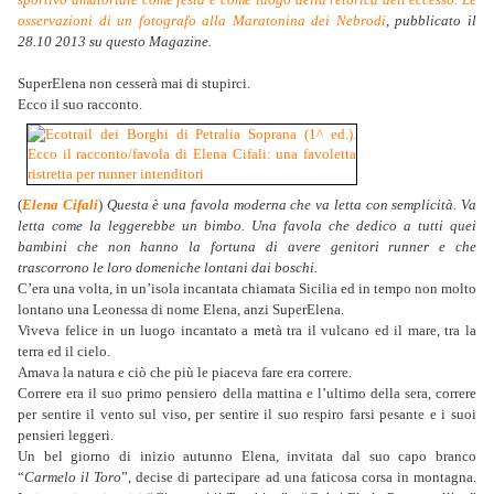
osservazioni di un fotografo alla Maratonina dei Nebrodi
, pubblicato il
28.10 2013 su questo Magazine.
SuperElena non cesserà mai di stupirci.
Ecco il suo racconto.
(
Elena Cifali
)
Questa è una favola moderna che va letta con semplicità. Va
letta come la leggerebbe un bimbo. Una favola che dedico a tutti quei
bambini che non hanno la fortuna di avere genitori runner e che
trascorrono le loro domeniche lontani dai boschi.
C’era una volta, in un’isola incantata chiamata Sicilia ed in tempo non molto
lontano una Leonessa di nome Elena, anzi SuperElena.
Viveva felice in un luogo incantato a metà tra il vulcano ed il mare, tra la
terra ed il cielo.
Amava la natura e ciò che più le piaceva fare era correre.
Correre era il suo primo pensiero della mattina e l’ultimo della sera, correre
per sentire il vento sul viso, per sentire il suo respiro farsi pesante e i suoi
pensieri leggeri.
Un bel giorno di inizio autunno Elena, invitata dal suo capo branco
“
Carmelo il Toro
”, decise di partecipare ad una faticosa corsa in montagna.