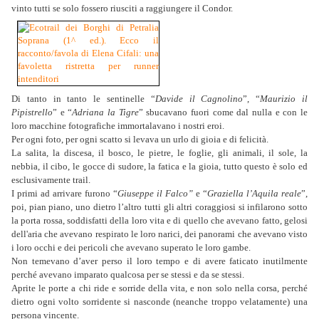
vinto tutti se solo fossero riusciti a raggiungere il Condor.
Di tanto in tanto le sentinelle “
Davide il Cagnolino
”, “
Maurizio il
Pipistrello
” e “
Adriana la Tigre
” sbucavano fuori come dal nulla e con le
loro macchine fotografiche immortalavano i nostri eroi.
Per ogni foto, per ogni scatto si levava un urlo di gioia e di felicità.
La salita, la discesa, il bosco, le pietre, le foglie, gli animali, il sole, la
nebbia, il cibo, le gocce di sudore, la fatica e la gioia, tutto questo è solo ed
esclusivamente trail.
I primi ad arrivare furono “
Giuseppe il Falco”
e “
Graziella l’Aquila reale
”,
poi, pian piano, uno dietro l’altro tutti gli altri coraggiosi si infilarono sotto
la porta rossa, soddisfatti della loro vita e di quello che avevano fatto, gelosi
dell'aria che avevano respirato le loro narici, dei panorami che avevano visto
i loro occhi e dei pericoli che avevano superato le loro gambe.
Non temevano d’aver perso il loro tempo e di avere faticato inutilmente
perché avevano imparato qualcosa per se stessi e da se stessi.
Aprite le porte a chi ride e sorride della vita, e non solo nella corsa, perché
dietro ogni volto sorridente si nasconde (neanche troppo velatamente) una
persona vincente.