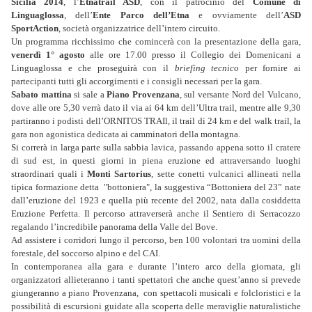
Sicilia 2014
, l’
Etnatrail ASD
, con il patrocinio del
Comune di
Linguaglossa
, dell’
Ente Parco dell’Etna
e ovviamente dell’
ASD
SportAction
, società organizzatrice dell’intero circuito.
Un programma ricchissimo che comincerà con la presentazione della gara,
venerdì 1° agosto
alle ore 17.00 presso il Collegio dei Domenicani a
Linguaglossa e che proseguirà con il
briefing tecnico
per fornire ai
partecipanti tutti gli accorgimenti e i consigli necessari per la gara.
Sabato mattina
si sale a
Piano Provenzana
, sul versante Nord del Vulcano,
dove alle ore 5,30 verrà dato il via ai 64 km dell’Ultra trail, mentre alle 9,30
partiranno i podisti dell’ORNITOS TRAIl, il trail di 24 km e del walk trail, la
gara non agonistica dedicata ai camminatori della montagna.
Si correrà in larga parte sulla sabbia lavica, passando appena sotto il cratere
di sud est, in questi giorni in piena eruzione ed attraversando luoghi
straordinari quali i
Monti Sartorius
, sette conetti vulcanici allineati nella
tipica formazione detta "bottoniera", la suggestiva “Bottoniera del 23” nate
dall’eruzione del 1923 e quella più recente del 2002, nata dalla cosiddetta
Eruzione Perfetta. Il percorso attraverserà anche il Sentiero di Serracozzo
regalando l’incredibile panorama della Valle del Bove.
Ad assistere i corridori lungo il percorso, ben 100 volontari tra uomini della
forestale, del soccorso alpino e del CAI.
In contemporanea alla gara e durante l’intero arco della giornata, gli
organizzatori allieteranno i tanti spettatori che anche quest’anno si prevede
giungeranno a piano Provenzana, con spettacoli musicali e folcloristici e la
possibilità di escursioni guidate alla scoperta delle meraviglie naturalistiche