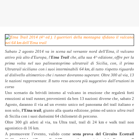
Sabato 2 agosto 2014 va in scena sul versante nord dell'Etna, il vulcano
attivo più alto d'Europa, l'
Etna Trail
che, alla sua 4^ edizione, offre per la
prima volta nel suo palinsestoprimo ultratrail di Sicilia, con, il primo
Ultratrail siciliano con i suoi interminabili 64 km, di tutto rispetto riguardo
al dislivello altimetrico che i runner dovranno superare. Oltre 300 al via, 13
le nazioni rappresentate. Il tutto reso ancora più suggestivo dall'eruzioni in
corso
Uno scenario da brividi intorno al vulcano in eruzione che regalerà forti
emozioni ai trail runner, provenienti da ben 13 nazioni diverse che, sabato 2
Agosto, daranno il via ad un evento unico nel panorama del trail italiano e
non solo,
l’Etna trail
, giunto alla quarta edizione, primo ed unico
ultra trail
di Sicilia con i suoi durissimi 64 chilometri di percorso.
Oltre 300 gli atleti al via, tra Ultra trail, trail di 24 km e walk trail non
agonistico di 16 km.
A promuovere l’evento, valido come
sesta prova del Circuito Ecotrail