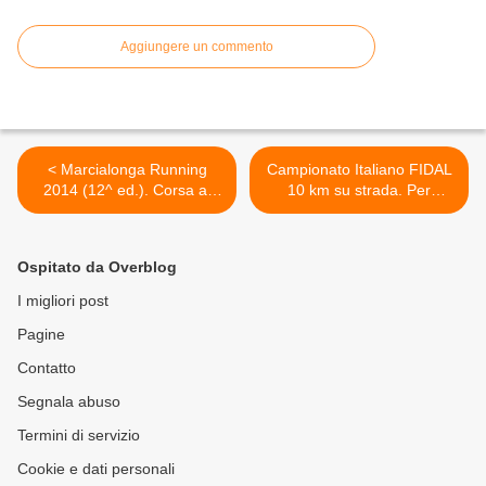
Aggiungere un commento
< Marcialonga Running
Campionato Italiano FIDAL
2014 (12^ ed.). Corsa al
10 km su strada. Per
pettorale e sconti per i
l'Atletica Casone Noceto si
gruppi
profila il bis tricolore, anche
senza Limo Kiprop >
Ospitato da Overblog
I migliori post
Pagine
Contatto
Segnala abuso
Termini di servizio
Cookie e dati personali