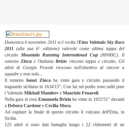
Domenica 6 novembre 2011 si è svolta l'
Etna Valetudo Sky Race
2011
(alla sua 6^ edizione) valevole come ultima tappa del
circuito
Mountain Running International Cup
(MNRIC). Il
rumeno
Zinca
e l'italiana
Brizio
vincono tappa e circuito. Gli
atleti di Giorgio Pesenti riescono nell'obiettivo di vincere a
squadre e non solo...
Il rumeno
Ionut Zinca
ha vinto gara e circuito passando il
traguardo siciliano in 1h34'15". Con lui sul podio sono saliti pure
i Valetudo
Mikhail Mamleev
e
Maurizio Fenaroli
.
Nella gara in rosa
Emanuela Brizio
ha vinto in 1h55'51" davanti
a
Debora Cardone
e
Cecilia Mora
.
Ad ospitare la finale di questo circuito il vulcano dell'Etna, in
Sicilia.
125 atleti si sono dati battaglia lungo i 22 chilometri di un