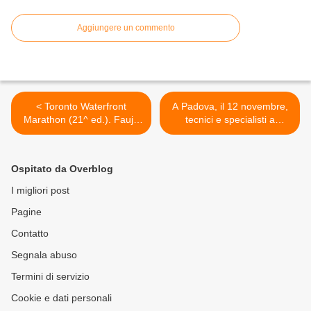
Aggiungere un commento
< Toronto Waterfront
A Padova, il 12 novembre,
Marathon (21^ ed.). Fauja
tecnici e specialisti a
Singh, il maratoneta
confronto sui grandi temi
centenario taglia il
dell'Ultramaratona >
traguardo a Toronto in 8 ore
Ospitato da Overblog
I migliori post
Pagine
Contatto
Segnala abuso
Termini di servizio
Cookie e dati personali