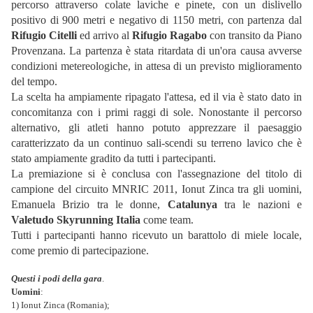
percorso attraverso colate laviche e pinete, con un dislivello
positivo di 900 metri e negativo di 1150 metri, con partenza dal
Rifugio Citelli
ed arrivo al
Rifugio Ragabo
con transito da Piano
Provenzana. La partenza è stata ritardata di un'ora causa avverse
condizioni metereologiche, in attesa di un previsto miglioramento
del tempo.
La scelta ha ampiamente ripagato l'attesa, ed il via è stato dato in
concomitanza con i primi raggi di sole. Nonostante il percorso
alternativo, gli atleti hanno potuto apprezzare il paesaggio
caratterizzato da un continuo sali-scendi su terreno lavico che è
stato ampiamente gradito da tutti i partecipanti.
La premiazione si è conclusa con l'assegnazione del titolo di
campione del circuito MNRIC 2011, Ionut Zinca tra gli uomini,
Emanuela Brizio tra le donne,
Catalunya
tra le nazioni e
Valetudo Skyrunning Italia
come team.
Tutti i partecipanti hanno ricevuto un barattolo di miele locale,
come premio di partecipazione.
Questi i podi della gara
.
Uomini
:
1) Ionut Zinca (Romania);