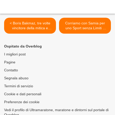
< Boris Bakmaz, tre volte
Corriamo con Samia per
vincitore della mitica e
uno Sport senza Limiti e
storica 100 km Torino Sain
Confini. Domenica, 8
Vincent. Cose e corse d'altri
settembre 2013, una corsa
tempi
non competitiva
Ospitato da Overblog
(multicentrica) in memoria
di Samia Yusuf Omar >
I migliori post
Pagine
Contatto
Segnala abuso
Termini di servizio
Cookie e dati personali
Preferenze dei cookie
Vedi il profilo di Ultramaratone, maratone e dintorni sul portale di
Overblog