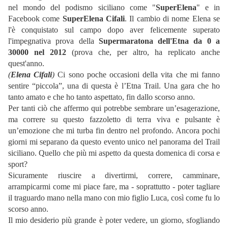
nel mondo del podismo siciliano come "
SuperElena
" e in
Facebook come
SuperElena Cifali
. Il cambio di nome Elena se
l'è conquistato sul campo dopo aver felicemente superato
l'impegnativa prova della
Supermaratona dell'Etna da 0 a
30000 nel 2012
(prova che, per altro, ha replicato anche
quest'anno.
(
Elena Cifali
)
Ci sono poche occasioni della vita che mi fanno
sentire “piccola”, una di questa è l’Etna Trail. Una gara che ho
tanto amato e che ho tanto aspettato, fin dallo scorso anno.
Per tanti ciò che affermo qui potrebbe sembrare un’esagerazione,
ma correre su questo fazzoletto di terra viva e pulsante è
un’emozione che mi turba fin dentro nel profondo. Ancora pochi
giorni mi separano da questo evento unico nel panorama del Trail
siciliano. Quello che più mi aspetto da questa domenica di corsa e
sport?
Sicuramente riuscire a divertirmi, correre, camminare,
arrampicarmi come mi piace fare, ma - soprattutto - poter tagliare
il traguardo mano nella mano con mio figlio Luca, così come fu lo
scorso anno.
Il mio desiderio più grande è poter vedere, un giorno, sfogliando