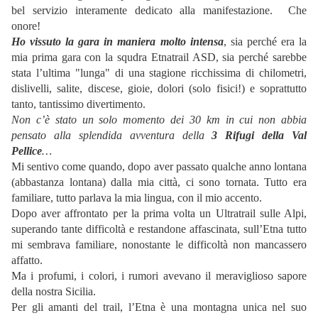
bel servizio interamente dedicato alla manifestazione. Che
onore!
Ho vissuto la gara in maniera molto intensa
, sia perché era la
mia prima gara con la squdra Etnatrail ASD, sia perché sarebbe
stata l’ultima "lunga" di una stagione ricchissima di chilometri,
dislivelli, salite, discese, gioie, dolori (solo fisici!) e soprattutto
tanto, tantissimo divertimento.
Non c’è stato un solo momento dei 30 km in cui non abbia
pensato alla splendida avventura della
3 Rifugi della Val
Pellice
…
Mi sentivo come quando, dopo aver passato qualche anno lontana
(abbastanza lontana) dalla mia città, ci sono tornata. Tutto era
familiare, tutto parlava la mia lingua, con il mio accento.
Dopo aver affrontato per la prima volta un Ultratrail sulle Alpi,
superando tante difficoltà e restandone affascinata, sull’Etna tutto
mi sembrava familiare, nonostante le difficoltà non mancassero
affatto.
Ma i profumi, i colori, i rumori avevano il meraviglioso sapore
della nostra Sicilia.
Per gli amanti del trail, l’Etna è una montagna unica nel suo