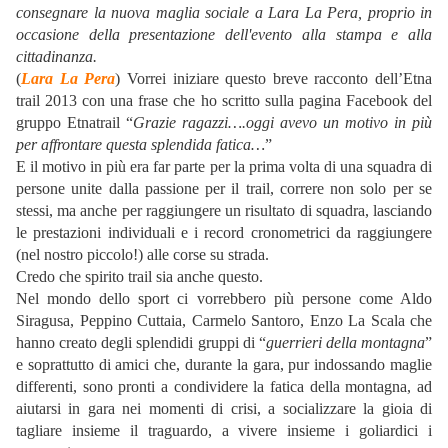
consegnare la nuova maglia sociale a Lara La Pera, proprio in
occasione della presentazione dell'evento alla stampa e alla
cittadinanza.
(
Lara La Pera
) Vorrei iniziare questo breve racconto dell’Etna
trail 2013 con una frase che ho scritto sulla pagina Facebook del
gruppo Etnatrail “
Grazie ragazzi….oggi avevo un motivo in più
per affrontare questa splendida fatica…
”
E il motivo in più era far parte per la prima volta di una squadra di
persone unite dalla passione per il trail, correre non solo per se
stessi, ma anche per raggiungere un risultato di squadra, lasciando
le prestazioni individuali e i record cronometrici da raggiungere
(nel nostro piccolo!) alle corse su strada.
Credo che spirito trail sia anche questo.
Nel mondo dello sport ci vorrebbero più persone come Aldo
Siragusa, Peppino Cuttaia, Carmelo Santoro, Enzo La Scala che
hanno creato degli splendidi gruppi di “
guerrieri della montagna
”
e soprattutto di amici che, durante la gara, pur indossando maglie
differenti, sono pronti a condividere la fatica della montagna, ad
aiutarsi in gara nei momenti di crisi, a socializzare la gioia di
tagliare insieme il traguardo, a vivere insieme i goliardici i