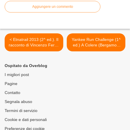
Aggiungere un commento
< Etnatrail 2013 (2^ ed.). Il
Yankee Run Challenge (1^
racconto di Vincenzo Ferro:
ed.) A Colere (Bergamo),
"Etnatrail, un favola siciliana
una gara di corsa ad
con una bella storia di
eliminazione: e, poi, ne
amicizia e di rispetto..."
rimarranno solo due! >
Ospitato da Overblog
I migliori post
Pagine
Contatto
Segnala abuso
Termini di servizio
Cookie e dati personali
Preferenze dei cookie