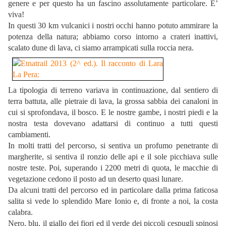
genere e per questo ha un fascino assolutamente particolare. E’
viva!
In questi 30 km vulcanici i nostri occhi hanno potuto ammirare la
potenza della natura; abbiamo corso intorno a crateri inattivi,
scalato dune di lava, ci siamo arrampicati sulla roccia nera.
La tipologia di terreno variava in continuazione, dal sentiero di
terra battuta, alle pietraie di lava, la grossa sabbia dei canaloni in
cui si sprofondava, il bosco. E le nostre gambe, i nostri piedi e la
nostra testa dovevano adattarsi di continuo a tutti questi
cambiamenti.
In molti tratti del percorso, si sentiva un profumo penetrante di
margherite, si sentiva il ronzio delle api e il sole picchiava sulle
nostre teste. Poi, superando i 2200 metri di quota, le macchie di
vegetazione cedono il posto ad un deserto quasi lunare.
Da alcuni tratti del percorso ed in particolare dalla prima faticosa
salita si vede lo splendido Mare Ionio e, di fronte a noi, la costa
calabra.
Nero, blu, il giallo dei fiori ed il verde dei piccoli cespugli spinosi