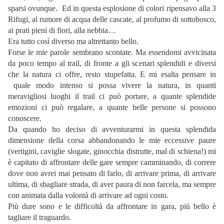
sparsi ovunque. Ed in questa esplosione di colori ripensavo alla 3
Rifugi, al rumore di acqua delle cascate, al profumo di sottobosco,
ai prati pieni di fiori, alla nebbia…
Era tutto così diverso ma altrettanto bello.
Forse le mie parole sembrano scontate. Ma essendomi avvicinata
da poco tempo al trail, di fronte a gli scenari splendidi e diversi
che la natura ci offre, resto stupefatta. E mi esalta pensare in
quale modo intenso si possa vivere la natura, in quanti
meravigliosi luoghi il trail ci può portare, a quante splendide
emozioni ci può regalare, a quante belle persone si possono
conoscere.
Da quando ho deciso di avventurarmi in questa splendida
dimensione della corsa abbandonando le mie eccessive paure
(vertigini, caviglie slogate, ginocchia distrutte, mal di schiena!) mi
è capitato di affrontare delle gare sempre camminando, di correre
dove non avrei mai pensato di farlo, di arrivare prima, di arrivare
ultima, di sbagliare strada, di aver paura di non farcela, ma sempre
con animata dalla volontà di arrivare ad ogni costo.
Più dure sono e le difficoltà da affrontare in gara, più bello è
tagliare il traguardo.