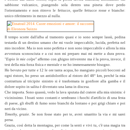
sabbione vulcanico, piangendo sola dentro una pineta dove perdo
l'orientamento e non ritrovo le fettucce, quelle fettucce rosse e bianche:
unico riferimento in mezzo al nulla.
Il tempo scorre dall'alba al tramonto quasi e io sono sempre lassù, pedina
testarda di un destino umano che mi vuole impeccabile, lucida, perfetta nel
mio incedere. Ma io non sono perfetta e non sono impeccabile e allora la mia
avventura sconosciuta e a cui non mi preparo mai mi mette a dura prova.
"
Espio le mie colpe
" affermo con ghigno irriverente ma è la prova, invece, il
test della mia forza fisica e mentale e ne ho immensamente bisogno.
Ho bevuto per tutte e 12 le ore tanta acqua, ho mangiato piccoli bocconi ad
ogni ristoro, ho preso un antidolorifico al ristoro del 48° km, perché la mia
contrattura al tricipite sinistro si è trasformata in gonfiore alla gamba e il
dolore sopito in salita è diventato una lama in discesa.
Che importa. Sono quassù, vedo la lava sputata dal cratere alla mia sinistra: è
vicinissimo. I boati sono costanti e sembrano i fuochi d'artificio di una festa
di paese, gli sbuffi di fumo sono bianchi da lontano e poi grigi chiaro e poi
neri da vicino.
Timothy, grazie.
Se non fosse stato per te, avrei smarrito la via e mi sarei
persa.
Grazia, così detta la montagna, per come la senti e vivi tu, c'è una magia tra