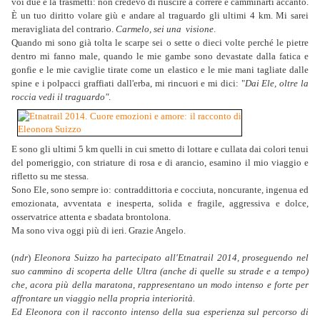
voi due e la trasmetti: non credevo di riuscire a correre e camminarti accanto.
È un tuo diritto volare giù e andare al traguardo gli ultimi 4 km. Mi sarei
meravigliata del contrario.
Carmelo, sei una visione
.
Quando mi sono già tolta le scarpe sei o sette o dieci volte perché le pietre
dentro mi fanno male, quando le mie gambe sono devastate dalla fatica e
gonfie e le mie caviglie tirate come un elastico e le mie mani tagliate dalle
spine e i polpacci graffiati dall'erba, mi rincuori e mi dici: "
Dai Ele, oltre la
roccia vedi il traguardo"
.
E sono gli ultimi 5 km quelli in cui smetto di lottare e cullata dai colori tenui
del pomeriggio, con striature di rosa e di arancio, esamino il mio viaggio e
rifletto su me stessa.
Sono Ele, sono sempre io: contraddittoria e cocciuta, noncurante, ingenua ed
emozionata, avventata e inesperta, solida e fragile, aggressiva e dolce,
osservatrice attenta e sbadata brontolona.
Ma sono viva oggi più di ieri. Grazie Angelo.
(
ndr
)
Eleonora Suizzo ha partecipato all'Etnatrail 2014, proseguendo nel
suo cammino di scoperta delle Ultra (anche di quelle su strade e a tempo)
che, acora più della maratona, rappresentano un modo intenso e forte per
affrontare un viaggio nella propria interiorità.
Ed Eleonora con il racconto intenso della sua esperienza sul percorso di