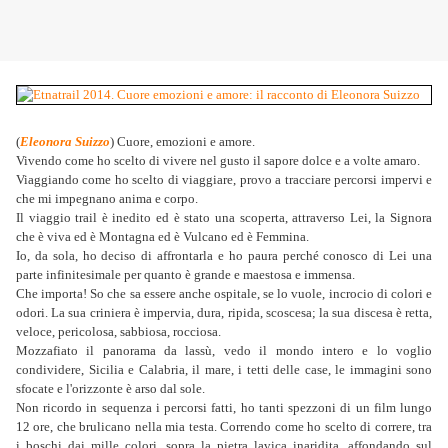
(
Eleonora Suizzo
) Cuore, emozioni e amore.
Vivendo come ho scelto di vivere nel gusto il sapore dolce e a volte amaro.
Viaggiando come ho scelto di viaggiare, provo a tracciare percorsi impervi e
che mi impegnano anima e corpo.
Il viaggio trail è inedito ed è stato una scoperta, attraverso Lei, la Signora
che è viva ed è Montagna ed è Vulcano ed è Femmina.
Io, da sola, ho deciso di affrontarla e ho paura perché conosco di Lei una
parte infinitesimale per quanto è grande e maestosa e immensa.
Che importa! So che sa essere anche ospitale, se lo vuole, incrocio di colori e
odori. La sua criniera è impervia, dura, ripida, scoscesa; la sua discesa è retta,
veloce, pericolosa, sabbiosa, rocciosa.
Mozzafiato il panorama da lassù, vedo il mondo intero e lo voglio
condividere, Sicilia e Calabria, il mare, i tetti delle case, le immagini sono
sfocate e l'orizzonte è arso dal sole.
Non ricordo in sequenza i percorsi fatti, ho tanti spezzoni di un film lungo
12 ore, che brulicano nella mia testa. Correndo come ho scelto di correre, tra
i boschi dai mille colori, sopra la pietra lavica inaridita, affondando sul