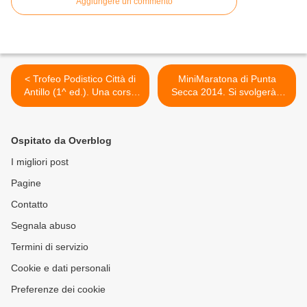
Aggiungere un commento
< Trofeo Podistico Città di
MiniMaratona di Punta
Antillo (1^ ed.). Una corsa
Secca 2014. Si svolgerà il
su strada estiva, al culmine
prossimo 13 agosto, in
dei festeggiamenti del
occasione dei
Santo Patrono: una corsa
festeggiamenti in onore di
Ospitato da Overblog
per tutte le età
Maria SS. di Porto Salvo >
I migliori post
Pagine
Contatto
Segnala abuso
Termini di servizio
Cookie e dati personali
Preferenze dei cookie