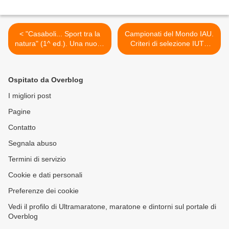
< "Casaboli... Sport tra la
Campionati del Mondo IAU.
natura" (1^ ed.). Una nuova
Criteri di selezione IUTA
gara trail, alla sua prima
2013 in vista del
edizione, fuori dal Circuito
Campionato del Mondo
Ecotrail Sicilia, il prossimo
Ultratrail (Anglesey, North
Ospitato da Overblog
21 aprile
Wales, GBR) >
I migliori post
Pagine
Contatto
Segnala abuso
Termini di servizio
Cookie e dati personali
Preferenze dei cookie
Vedi il profilo di Ultramaratone, maratone e dintorni sul portale di
Overblog