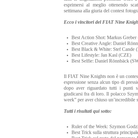
esprimersi al meglio ottenendo sca
settimana alla giuria del contest fotogr
Ecco i vincitori del FIAT Nine Knight
Best Action Shot: Markus Grebe
Best Creative Angle: Daniel Rö
Best Black & White: Stef Cande
Best Lifestyle: Jan Kasl (CZE)
Best Selfie: Daniel Rönnbäck (
Il FIAT Nine Knights non è un contest 
espressione senza alcun tipo di pressio
dopo aver riguardato tutti i punti s
giudicarsi fra di loro. Il polacco Szy
week” per aver chiuso un’incredibile se
Tutti i risultati qui sotto:
Ruler of the Week: Szymon Godz
Best Trick sulla struttura princip