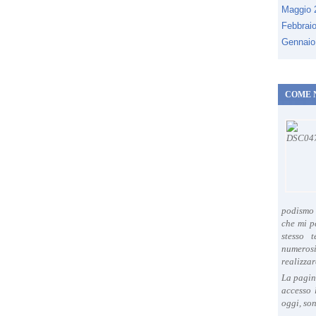
Maggio
Febbrai
Gennaio
COME 
podismo 
che mi p
stesso 
numeros
realizzar
La pagin
accesso 
oggi, son