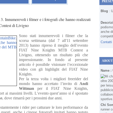
PRESE
Blog
: 
Innumerevoli i filmer e i fotografi che hanno realizzati
Descriz
Contest di Livigno
podismo 
anche di
Sono stati innumerevoli i filmer che la
competit
scorsa settimana (dal 7 all'11 settembre
Contatti
2013) hanno ripreso il meglio dell’evento
FIAT Nine Knights MTB Contest a
Livigno, ottenendo un risultato più che
impressionante. In fondo al presente
ABOUT
articolo è possibile visionare l’eccezionale
video con gli highlight del FIAT Nine
Name :
Knights.
Per la terza volta i migliori freerider del
mondo hanno accettato l’invito di
Andi
Wittman
per il FIAT Nine Knights,
rt ai massimi livelli. L’evento quest’anno si é spostato
no
, dove rimarrà per i prossimi due anni.
Chi So
stantemente i rider per catturare le loro performance da
runner c
a questi, anche i cinque fotografi invitati hanno potuto