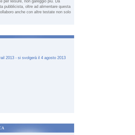
te per leisure, non gareggio più. Da
sta pubblicista, oltre ad alimentare questa
ollaboro anche con altre testate non solo
.
CA