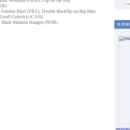
: Andi Wittmann (GER), Flip on the Hip
GER)
y: Antoine Bizet (FRA), Double Backflip on Big Bike
: Geoff Gulevich (CAN)
Day: Mads Makken Haugen (NOR)
IL PER
priorita