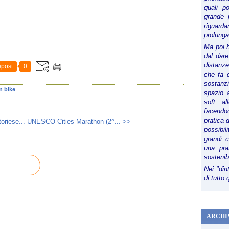
quali p
grande 
riguard
prolunga
Ma poi 
dal dare
distanze,
post
0
che fa d
sostanz
n bike
spazio 
soft al
facendoc
pratica 
toriese...
UNESCO Cities Marathon (2^... >>
possibi
grandi 
una pra
sostenib
Nei "din
di tutto
ARCHI