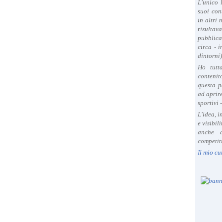
L'unico 
suoi con
in altri
risultav
pubblica
circa - 
dintorni)
Ho tutt
contenit
questa p
ad aprire
sportivi 
L'idea, 
e visibil
anche a
competiti
Il mio cu