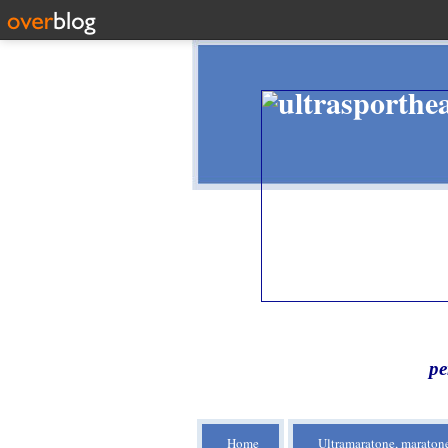
pe
Home
Ultramaratone, maratone