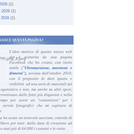
 2026
(1)
o 2026
(1)
 2026
(1)
NASCE QUESTA PAGINA?
L'idea motrice di questo nuovo web
site è scaturita da una pagina
Facebook che ho creato, con titolo
simile (
"
Ultramaratone, maratone e
dintorni
")
, avviata dall'ottobre 2010,
con il proposito di dare spazio e
visibilità ad una serie di materiali sul
agonistico e non, ma anche su altri sport,
ervenivano dalle fonti più disparate e nello
tempo per avere un "contenitore" per i
i servizi fotografici che mi capitava di
e.
a ha avuto un notevole successo, essendo di
libero per tutti: dalla data di creazione ad
o stati più di 64.000 i contatti e le visite.