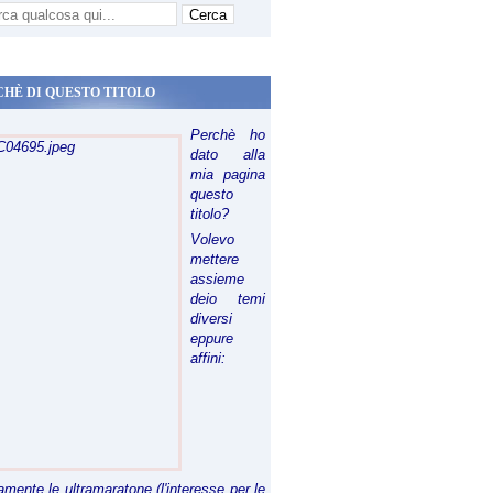
CHÈ DI QUESTO TITOLO
Perchè ho
dato alla
mia pagina
questo
titolo?
Volevo
mettere
assieme
deio temi
diversi
eppure
affini:
riamente le ultramaratone (l'interesse per le