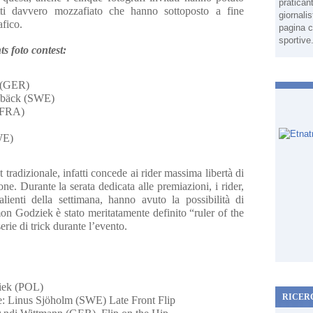
pratican
tti davvero mozzafiato che hanno sottoposto a fine
giornali
afico.
pagina c
sportive
s foto contest:
r (GER)
nnbäck (SWE)
 (FRA)
SWE)
tradizionale, infatti concede ai rider massima libertà di
ne. Durante la serata dedicata alle premiazioni, i rider,
alienti della settimana, hanno avuto la possibilità di
mon Godziek è stato meritatamente definito “ruler of the
rie di trick durante l’evento.
iek (POL)
RICER
ale: Linus Sjöholm (SWE) Late Front Flip