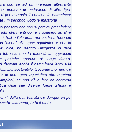
orta con sè ad un interesse altrettanto
per imprese di endurance di altro tipo,
anti per esempio il nuoto o le camminate
te), in secondo luogo le maratone.
ho pensato che non si poteva prescindere
 altri riferimenti come il podismo su altre
 il trail e l'ultratrail, ma anche a tutto ciò
a "alone" allo sport agonistico e che lo
ia: cioè, ho sentito l'esigenza di dare
a tutto ciò che fa parte di un approccio
le pratiche sportive di lunga durata,
i rientrare anche il camminare lento e la
della bici sostenibile. Secondo me, non c'è
lità di uno sport agonistico che esprima
campioni, se non c'è a fare da contorno
tica delle sue diverse forme diffusa e
ile.
torni" della mia testata c'è dunque un po'
 questo: insomma, tutto il resto.
VI