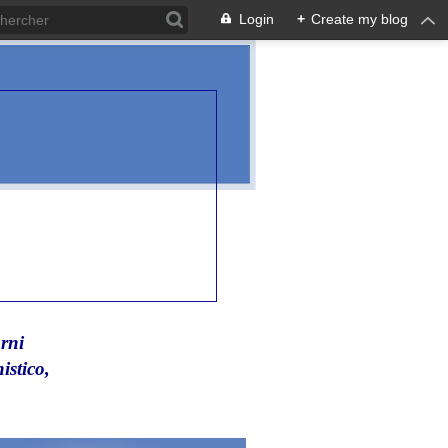
Login
+
Create my blog
rni
istico,