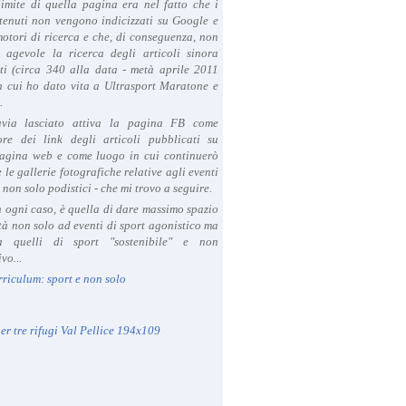
limite di quella pagina era nel fatto che i
tenuti non vengono indicizzati su Google e
 motori di ricerca e che, di conseguenza, non
a agevole la ricerca degli articoli sinora
ti (circa 340 alla data - metà aprile 2011
in cui ho dato vita a Ultrasport Maratone e
.
avia lasciato attiva la pagina FB come
ore dei link degli articoli pubblicati su
agina web e come luogo in cui continuerò
 le gallerie fotografiche relative agli eventi
- non solo podistici - che mi trovo a seguire.
in ogni caso, è quella di dare massimo spazio
ità non solo ad eventi di sport agonistico ma
 quelli di sport "sostenibile" e non
vo...
rriculum: sport e non solo