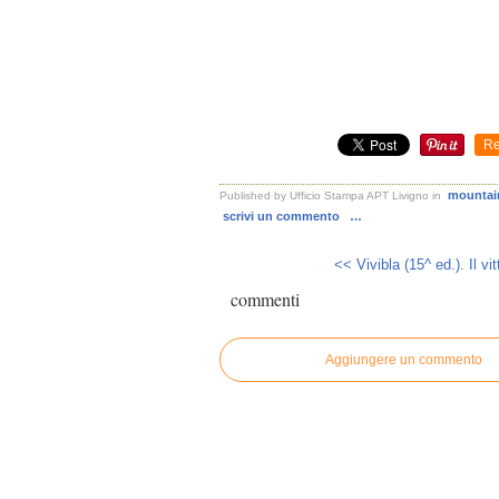
Re
mountai
Published by Ufficio Stampa APT Livigno
in
scrivi un commento
…
<< Vivibla (15^ ed.). Il vit
commenti
Aggiungere un commento